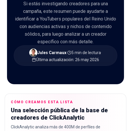
Si estás investigando creadores para una
campaña, este resumen puede ayudarte a
identificar a YouTubers populares del Reino Unido
con audiencias activas y nichos de contenido
🇪🇸
ES
sólidos, para luego analizar a un creador
específico con más detalle.
Jules Carmaux
·
5 min de lectura
·
Última actualización
:
26 may 2026
CÓMO CREAMOS ESTA LISTA
Una selección pública de la base de
creadores de ClickAnalytic
ClickAnalytic analiza más de 400M de perfiles de