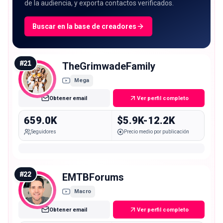
de la audiencia, y exporta contactos verificados.
Buscar en la base de creadores
#
21
TheGrimwadeFamily
Mega
Obtener email
Ver perfil completo
659.0K
$5.9K-12.2K
Seguidores
Precio medio por publicación
#
22
EMTBForums
Macro
Obtener email
Ver perfil completo