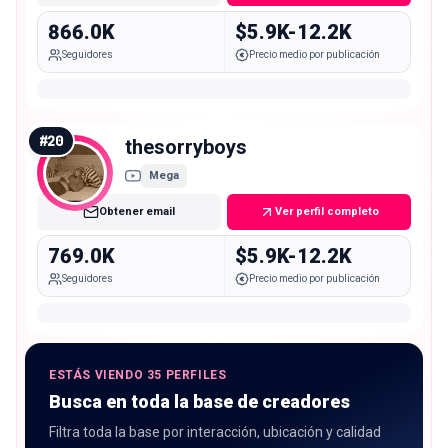
866.0K
$5.9K-12.2K
Seguidores
Precio medio por publicación
#
20
thesorryboys
Mega
Obtener email
Ver perfil completo
769.0K
$5.9K-12.2K
Seguidores
Precio medio por publicación
ESTÁS VIENDO 35 PERFILES
Busca en toda la base de creadores
Filtra toda la base por interacción, ubicación y calidad