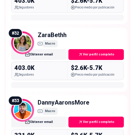
403.0K
$2.6K-5.7K
Seguidores
Precio medio por publicación
#
32
ZaraBethh
Macro
Obtener email
Ver perfil completo
403.0K
$2.6K-5.7K
Seguidores
Precio medio por publicación
#
33
DannyAaronsMore
Macro
Obtener email
Ver perfil completo