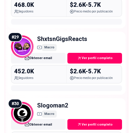
468.0K
$2.6K-5.7K
Seguidores
Precio medio por publicación
#
29
ShxtsnGigsReacts
Macro
Obtener email
Ver perfil completo
452.0K
$2.6K-5.7K
Seguidores
Precio medio por publicación
#
30
Slogoman2
Macro
Obtener email
Ver perfil completo