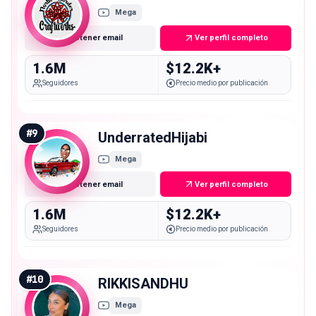
Mega
Obtener email
Ver perfil completo
1.6M
$12.2K+
Seguidores
Precio medio por publicación
#
9
UnderratedHijabi
Mega
Obtener email
Ver perfil completo
1.6M
$12.2K+
Seguidores
Precio medio por publicación
#
10
RIKKISANDHU
Mega