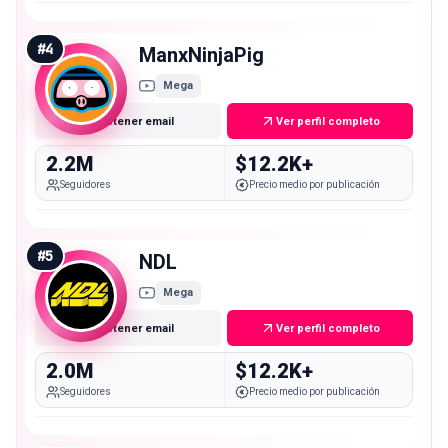
#
4
ManxNinjaPig
Mega
Obtener email
Ver perfil completo
2.2M
$12.2K+
Seguidores
Precio medio por publicación
#
5
NDL
Mega
Obtener email
Ver perfil completo
2.0M
$12.2K+
Seguidores
Precio medio por publicación