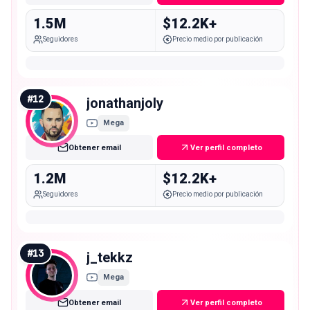
1.5M
$12.2K+
Seguidores
Precio medio por publicación
#
12
jonathanjoly
Mega
Obtener email
Ver perfil completo
1.2M
$12.2K+
Seguidores
Precio medio por publicación
#
13
j_tekkz
Mega
Obtener email
Ver perfil completo