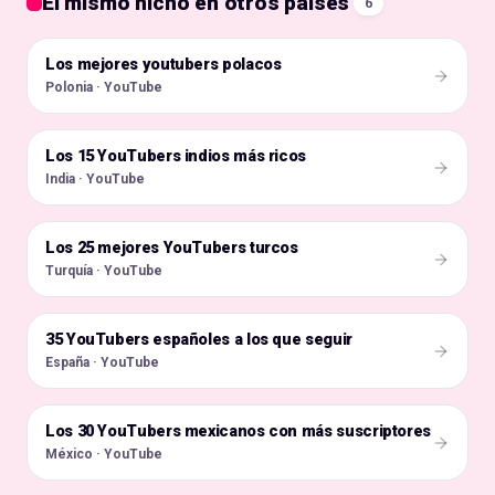
El mismo nicho en otros países
6
Los mejores youtubers polacos
🇵🇱
Polonia · YouTube
Los 15 YouTubers indios más ricos
🇮🇳
India · YouTube
Los 25 mejores YouTubers turcos
🇹🇷
Turquía · YouTube
35 YouTubers españoles a los que seguir
🇪🇸
España · YouTube
Los 30 YouTubers mexicanos con más suscriptores
🇲🇽
México · YouTube