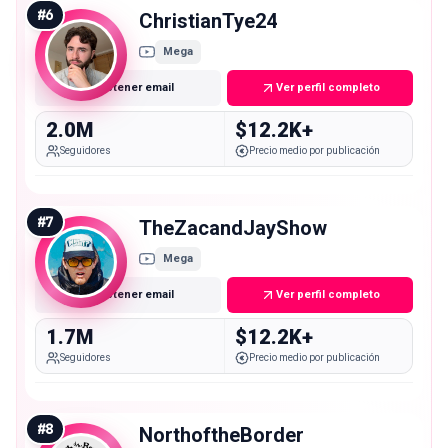
#
6
ChristianTye24
Mega
Obtener email
Ver perfil completo
2.0M
$12.2K+
Seguidores
Precio medio por publicación
#
7
TheZacandJayShow
Mega
Obtener email
Ver perfil completo
1.7M
$12.2K+
Seguidores
Precio medio por publicación
#
8
NorthoftheBorder