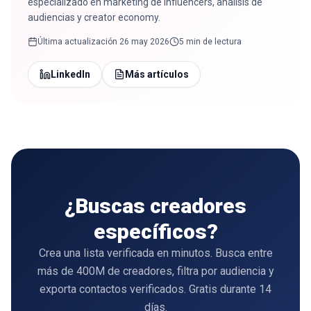
especializado en marketing de influencers, análisis de
audiencias y creator economy.
Última actualización
26 may 2026
5 min de lectura
LinkedIn
Más artículos
¿Buscas creadores
específicos?
Crea una lista verificada en minutos. Busca entre
más de 400M de creadores, filtra por audiencia y
exporta contactos verificados. Gratis durante 14
días.