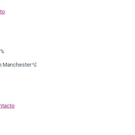
to
8%
in Manchester🫧
ntacto