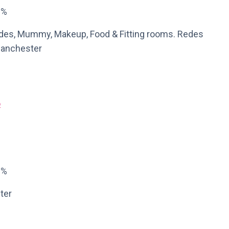
9%
rides, Mummy, Makeup, Food & Fitting rooms. Redes
Manchester
o
2%
ster