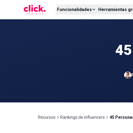
Skip to content
Funcionalidades
Herramientas gr
45
Recursos
Rankings de influencers
45 Personas