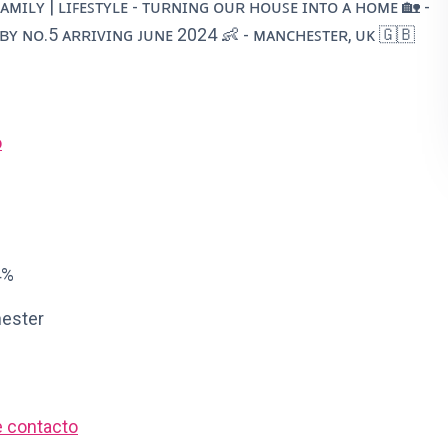
 ꜰᴀᴍɪʟʏ | ʟɪꜰᴇꜱᴛʏʟᴇ - ᴛᴜʀɴɪɴɢ ᴏᴜʀ ʜᴏᴜꜱᴇ ɪɴᴛᴏ ᴀ ʜᴏᴍᴇ 🏡 -
ʙᴀʙʏ ɴᴏ.5 ᴀʀʀɪᴠɪɴɢ ᴊᴜɴᴇ 2024 👶 - ᴍᴀɴᴄʜᴇꜱᴛᴇʀ, ᴜᴋ 🇬🇧
o
4%
hester
e contacto