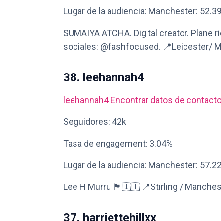
Lugar de la audiencia: Manchester: 52.3
SUMAIYA ATCHA. Digital creator. Plane 
sociales: @fashfocused. 📍Leicester/ 
38. leehannah4
leehannah4
Encontrar datos de contact
Seguidores: 42k
Tasa de engagement: 3.04%
Lugar de la audiencia: Manchester: 57.2
Lee H Murru 🏴󠁧󠁢󠁳󠁣󠁴󠁿🇮🇹 📍Stirling / Manche
37. harriettehillxx