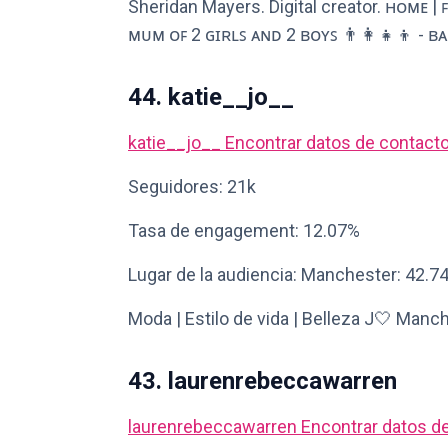
Sheridan Mayers. Digital creator. ʜᴏᴍᴇ |
ᴍᴜᴍ ᴏꜰ 2 ɢɪʀʟꜱ ᴀɴᴅ 2 ʙᴏʏꜱ 👨‍👩‍👧‍👦 - 
44. katie__jo__
katie__jo__
Encontrar datos de contact
Seguidores: 21k
Tasa de engagement: 12.07%
Lugar de la audiencia: Manchester: 42.7
Moda | Estilo de vida | Belleza J🤍 Manc
43. laurenrebeccawarren
laurenrebeccawarren
Encontrar datos d