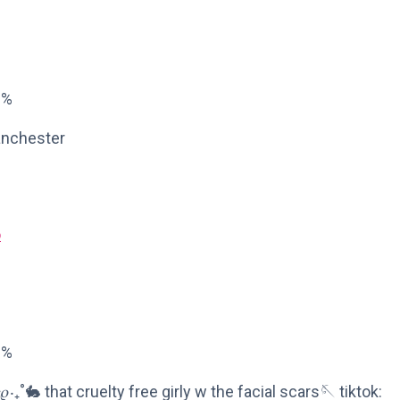
8%
anchester
o
3%
‧₊˚🐇 that cruelty free girly w the facial scars🪡 tiktok: