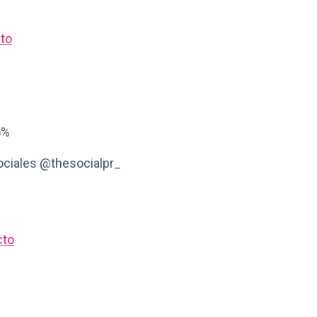
cto
5%
ociales @thesocialpr_
cto