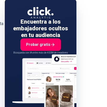
Encuentra a los
ta
embajadores ocultos
en tu audiencia
Probar gratis
Búsqueda con IA entre más de 400M de creadores