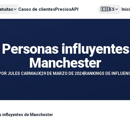
🇪🇸
atuitas
Casos de clientes
Precios
API
Inic
ES
 Personas influyentes
Manchester
POR
JULES CARMAUX
29 DE MARZO DE 2024
RANKINGS DE INFLUEN
 influyentes de Manchester