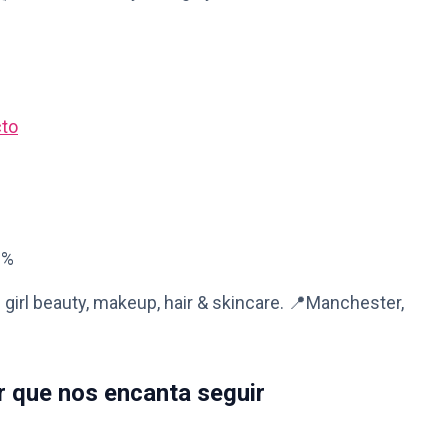
cto
8%
 girl beauty, makeup, hair & skincare. 📍Manchester,
r que nos encanta seguir