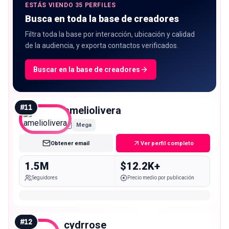
ESTÁS VIENDO 35 PERFILES
Busca en toda la base de creadores
Filtra toda la base por interacción, ubicación y calidad
de la audiencia, y exporta contactos verificados.
Buscar en la base de creadores
#
11
ameliolivera
Mega
Obtener email
Ver perfil completo
1.5M
$12.2K+
Seguidores
Precio medio por publicación
#
12
cydrrose