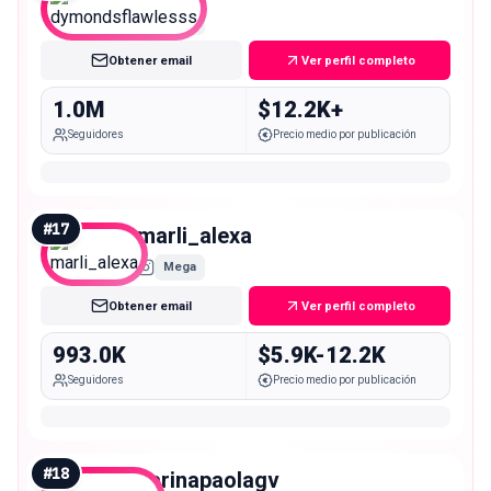
Mega
Obtener email
Ver perfil completo
1.0M
$12.2K+
Seguidores
Precio medio por publicación
#
17
marli_alexa
Mega
Obtener email
Ver perfil completo
993.0K
$5.9K-12.2K
Seguidores
Precio medio por publicación
#
18
karinapaolagv