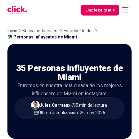
Skip to content
Empieza gratis
Inicio
Buscar influencers
Estados Unidos
35 Personas influyentes de Miami
Funcionalidades
35 Personas influyentes de
Herramientas
gratuitas
Miami
Entremos en nuestra lista curada de los mejores
influencers de Miami en Instagram.
Jules Carmaux
·
5 min de lectura
·
Última actualización
:
26 may 2026