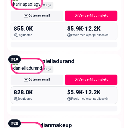
Mega
Obtener email
Ver perfil completo
855.0K
$5.9K-12.2K
Seguidores
Precio medio por publicación
#
19
danielladurand
Mega
Obtener email
Ver perfil completo
828.0K
$5.9K-12.2K
Seguidores
Precio medio por publicación
#
20
gylianmakeup