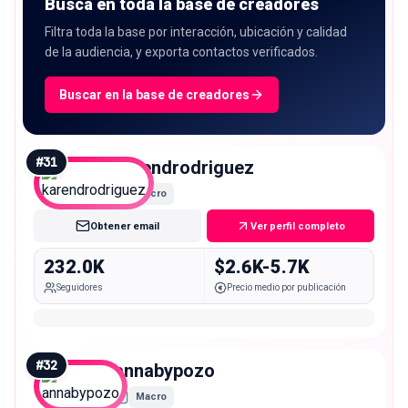
Busca en toda la base de creadores
Filtra toda la base por interacción, ubicación y calidad
de la audiencia, y exporta contactos verificados.
Buscar en la base de creadores
#
31
karendrodriguez
Macro
Obtener email
Ver perfil completo
232.0K
$2.6K-5.7K
Seguidores
Precio medio por publicación
#
32
annabypozo
Macro