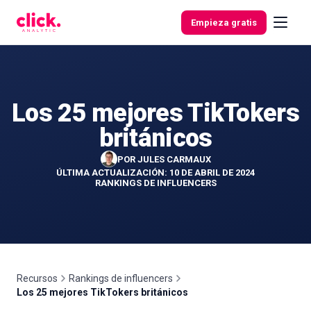
Skip to content
Empieza gratis
Los 25 mejores TikTokers
Funcionalidades
británicos
Herramientas
POR
JULES CARMAUX
gratuitas
ÚLTIMA ACTUALIZACIÓN: 10 DE ABRIL DE 2024
RANKINGS DE INFLUENCERS
Recursos
Rankings de influencers
Los 25 mejores TikTokers británicos