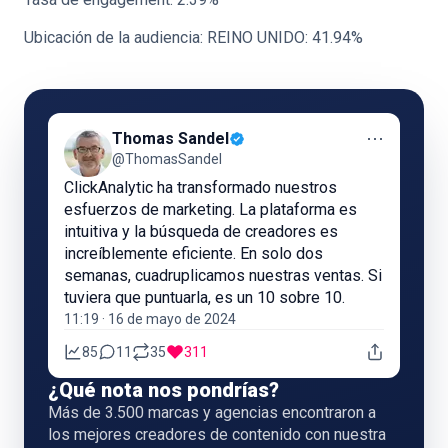
Ubicación de la audiencia: REINO UNIDO: 41.94%
⋯
Thomas Sandel
@ThomasSandel
ClickAnalytic ha transformado nuestros
esfuerzos de marketing. La plataforma es
intuitiva y la búsqueda de creadores es
increíblemente eficiente. En solo dos
semanas, cuadruplicamos nuestras ventas. Si
tuviera que puntuarla, es un 10 sobre 10.
11:19 · 16 de mayo de 2024
85
11
35
311
¿Qué nota nos pondrías?
Más de 3.500 marcas y agencias encontraron a
los mejores creadores de contenido con nuestra