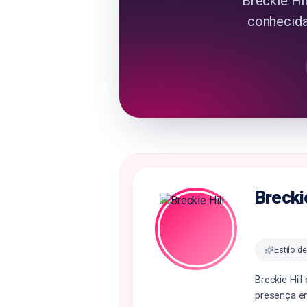
Breckie Hi
conhecida
Breckie
Estilo de
Breckie Hil
presença e