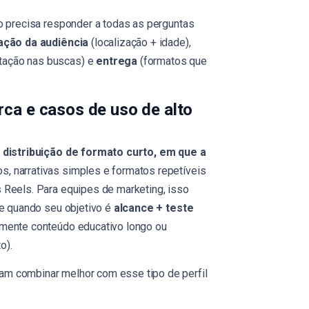
ão precisa responder a todas as perguntas
ção da audiência
(localização + idade),
tação nas buscas) e
entrega
(formatos que
ca e casos de uso de alto
a
distribuição de formato curto, em que a
os, narrativas simples e formatos repetíveis
 Reels. Para equipes de marketing, isso
te quando seu objetivo é
alcance + teste
mente conteúdo educativo longo ou
o).
m combinar melhor com esse tipo de perfil