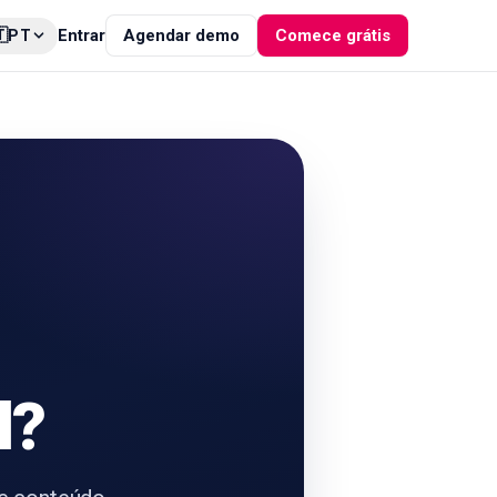

Entrar
Agendar demo
Comece grátis
PT
l?