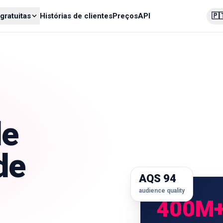
🇵
gratuitas
Histórias de clientes
Preços
API
de
de
AQS 94
audience quality
400M