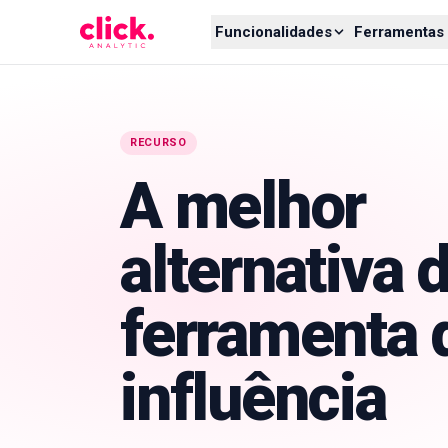
Skip to content
Funcionalidades
Ferramentas 
RECURSO
A melhor
alternativa 
ferramenta 
influência