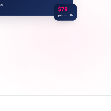
os
$79
per month