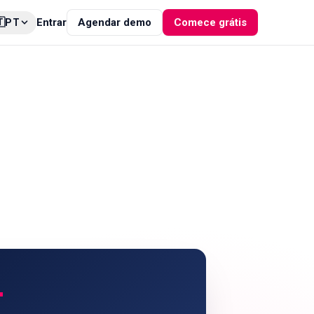

Entrar
Agendar demo
Comece grátis
PT
+