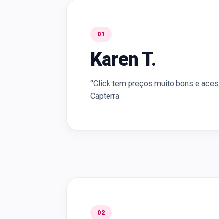
01
Karen T.
“Click tem preços muito bons e acess
Capterra
02