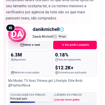
seu tamanho costuma ter, e os nomes menores e
verificados por agência da lista são os que mais
parecem reais, não comprados.
#
1
danikmichell
DA
Danik Michell
Mega
Obter e-mail
Ver perfil completo
6.3M
0.18%
Seguidores
Taxa de engajamento
-
$12.2K+
Média de visualizações
Estimativa por publicação
Mx Model, TV Host, Fitness girl, Lifestyle. Elite Amb
@FashionNova.
LOCALIZAÇÃO DO PÚBLICO
GÊNERO DO PÚBLICO
Principal país
-
Iniciar teste grátis