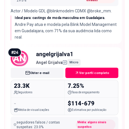
29.0
%
elevado
Actor / Modelo GDL @blinkmodelm CDMX @broke_mm.
Ideal para: castings de moda masculina em Guadalajara.
Andre Pay atua e modela pela Blink Model Management
em Guadalajara, com 71% da sua audiência lida como
real.
#
24
angelgrijalva1
AN
Angel Grijalva
Micro
Obter e-mail
Ver perfil completo
23.3K
7.25%
Seguidores
Taxa de engajamento
-
$114-679
Média de visualizações
Estimativa por publicação
seguidores falsos / contas
Média: alguns sinais
suspeitas
:
23.0
%
suspeitos