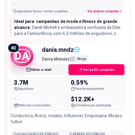
-
seguidores falsos / contas suspeitas
Ver análise completa
Ideal para: campanhas de moda e fitness de grande
alcance.
Danik Michell é embaixadora verificada da Elite
para a FashionNova, com 6,3 milhões de seguidores, o
maior alcance desta lista, embora sua taxa de
engajamento de 0,18% seja típica para uma conta mega
#
2
dania.mndz
desse tamanho.
DA
Dania Mendez
Mega
Obter e-mail
Ver perfil completo
3.7M
0.59%
Seguidores
Taxa de engajamento
-
$12.2K+
Média de visualizações
Estimativa por publicação
Conductora, Actriz, modelo, Influencer, Empresaria. Moda y
futbol.
LOCALIZAÇÃO DO PÚBLICO
GÊNERO DO PÚBLICO