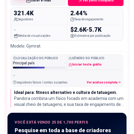
Obter e-mail
Ver perfil completo
321.4K
2.44%
Seguidores
Taxa de engajamento
-
$2.6K-5.7K
Média de visualizações
Estimativa por publicação
Modelo. Gymrat.
LOCALIZAÇÃO DO PÚBLICO
GÊNERO DO PÚBLICO
Principal país
-
Iniciar teste grátis
-
seguidores falsos / contas suspeitas
Ver análise completa
Ideal para: fitness alternativo e cultura de tatuagem.
Pandora combina um físico focado em academia com um
visual cheio de tatuagens, e sua taxa de engajamento de
2,44% está confortavelmente acima do comum para seu
volume de seguidores.
VOCÊ ESTÁ VENDO 25 DE 1,700 PERFIS
Pesquise em toda a base de criadores