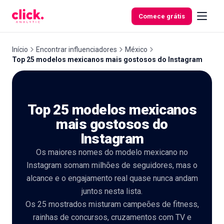
Skip to content
Comece grátis
Início
Encontrar influenciadores
México
Top 25 modelos mexicanos mais gostosos do Instagram
Funcionalidades
Top 25 modelos mexicanos
Ferramentas
gratuitas
mais gostosos do
Instagram
Os maiores nomes do modelo mexicano no
Instagram somam milhões de seguidores, mas o
alcance e o engajamento real quase nunca andam
juntos nesta lista.
Os 25 mostrados misturam campeões de fitness,
rainhas de concursos, cruzamentos com TV e