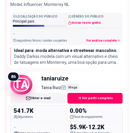
Model, Influencer. Monterrey NL.
LOCALIZAÇÃO DO PÚBLICO
GÊNERO DO PÚBLICO
Principal país
-
Iniciar teste grátis
-
seguidores falsos / contas suspeitas
Ver análise completa
Ideal para: moda alternativa e streetwear masculino.
Daddy Darkss modela com um visual alternativo e cheio
de tatuagens em Monterrey, uma boa opção para uma
marca que queira um visual que se destaque do conteúdo
de moda mais polido.
#
6
taniaruize
TA
Tania Ruiz
Mega
Obter e-mail
Ver perfil completo
541.7K
0.00%
Seguidores
Taxa de engajamento
-
$5.9K-12.2K