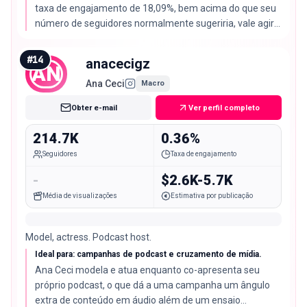
taxa de engajamento de 18,09%, bem acima do que seu
número de seguidores normalmente sugeriria, vale agir
rápido.
#
14
anacecigz
AN
Ana Ceci
Macro
Obter e-mail
Ver perfil completo
214.7K
0.36%
Seguidores
Taxa de engajamento
-
$2.6K-5.7K
Média de visualizações
Estimativa por publicação
Model, actress. Podcast host.
Ideal para: campanhas de podcast e cruzamento de mídia.
Ana Ceci modela e atua enquanto co-apresenta seu
próprio podcast, o que dá a uma campanha um ângulo
extra de conteúdo em áudio além de um ensaio