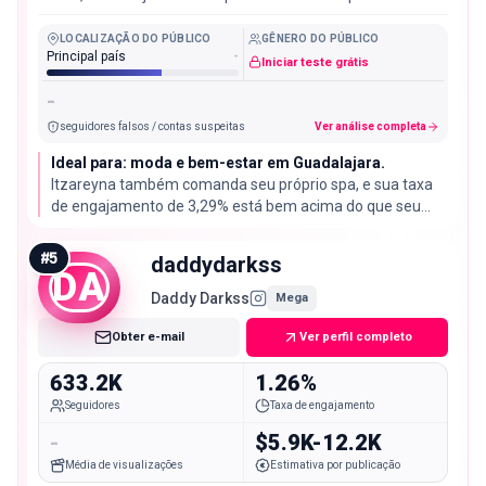
LOCALIZAÇÃO DO PÚBLICO
GÊNERO DO PÚBLICO
Principal país
-
Iniciar teste grátis
-
seguidores falsos / contas suspeitas
Ver análise completa
Ideal para: moda e bem-estar em Guadalajara.
Itzareyna também comanda seu próprio spa, e sua taxa
de engajamento de 3,29% está bem acima do que seu
número de seguidores sugeriria.
#
5
daddydarkss
DA
Daddy Darkss
Mega
Obter e-mail
Ver perfil completo
633.2K
1.26%
Seguidores
Taxa de engajamento
-
$5.9K-12.2K
Média de visualizações
Estimativa por publicação