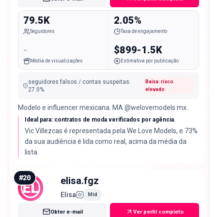
79.5K
2.05%
Seguidores
Taxa de engajamento
-
$899-1.5K
Média de visualizações
Estimativa por publicação
seguidores falsos / contas suspeitas
:
Baixa: risco
27.0
%
elevado
Modelo e influencer mexicana. MA @welovemodels.mx.
Ideal para: contratos de moda verificados por agência.
Vic Villezcas é representada pela We Love Models, e 73%
da sua audiência é lida como real, acima da média da
lista.
#
20
elisa.fgz
EL
Elisa
Mid
Obter e-mail
Ver perfil completo