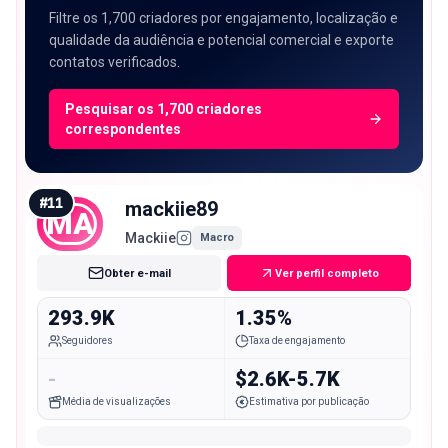
Filtre os 1,700 criadores por engajamento, localização e
qualidade da audiência e potencial comercial e exporte
contatos verificados.
Pesquisar os 1,700 criadores
correspondentes
#
11
mackiie89
MA
Mackiie
Macro
Obter e-mail
Ver perfil completo
293.9K
1.35%
Seguidores
Taxa de engajamento
-
$2.6K-5.7K
Média de visualizações
Estimativa por publicação