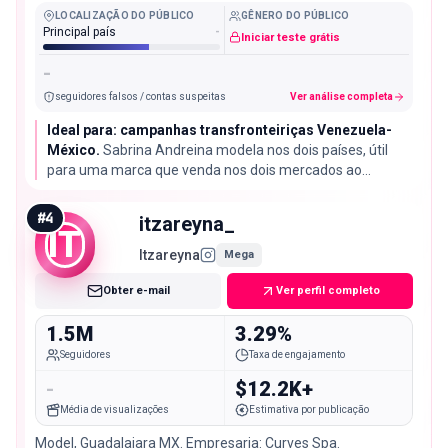
LOCALIZAÇÃO DO PÚBLICO
GÊNERO DO PÚBLICO
Principal país
-
Iniciar teste grátis
-
seguidores falsos / contas suspeitas
Ver análise completa
Ideal para: campanhas transfronteiriças Venezuela-
México.
Sabrina Andreina modela nos dois países, útil
para uma marca que venda nos dois mercados ao
mesmo tempo, com uma taxa de engajamento de 1,07%
próxima do comum para seu tamanho.
#
4
itzareyna_
IT
Itzareyna
Mega
Obter e-mail
Ver perfil completo
1.5M
3.29%
Seguidores
Taxa de engajamento
-
$12.2K+
Média de visualizações
Estimativa por publicação
Model, Guadalajara MX. Empresaria: Curves Spa.