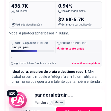
436.7K
0.94%
Seguidores
Taxa de engajamento
-
$2.6K-5.7K
Média de visualizações
Estimativa por publicação
Model & photographer based in Tulum.
LOCALIZAÇÃO DO PÚBLICO
GÊNERO DO PÚBLICO
Principal país
-
Iniciar teste grátis
-
seguidores falsos / contas suspeitas
Ver análise completa
Ideal para: ensaios de praia e destinos resort.
Miki
trabalha como modelo e fotógrafa em Tulum, útil para
uma marca que queira um talento que também entenda
a produção do próprio ensaio.
#
10
pandoraletrain__
PA
Pandora
Macro