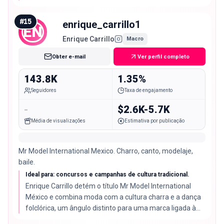
fotográfico padrão.
#
15
enrique_carrillo1
EN
Enrique Carrillo
Macro
Obter e-mail
Ver perfil completo
143.8K
1.35%
Seguidores
Taxa de engajamento
-
$2.6K-5.7K
Média de visualizações
Estimativa por publicação
Mr Model International Mexico. Charro, canto, modelaje,
baile.
Ideal para: concursos e campanhas de cultura tradicional.
Enrique Carrillo detém o título Mr Model International
México e combina moda com a cultura charra e a dança
folclórica, um ângulo distinto para uma marca ligada à
tradição.