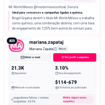
Mr World Mexico @mistermexicooficial. Sonora.
Ideal para: concursos e campanhas ligadas à química.
Angel Grijalva detém o título Mr World México e trabalha
como químico, uma combinação distinta, com uma taxa
de engajamento de 7,25% bem acima do comum para
seu tamanho.
#
25
mariana.zapataj
MA
Mariana Zapata
Micro
Obter e-mail
Ver perfil completo
21.3K
3.10%
Seguidores
Taxa de engajamento
-
$114-679
Média de visualizações
Estimativa por publicação
seguidores falsos / contas
Média: alguns sinais
suspeitas
:
24.0
%
suspeitos