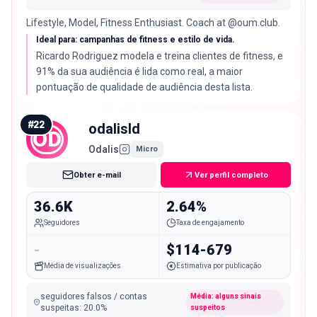
Lifestyle, Model, Fitness Enthusiast. Coach at @oum.club.
Ideal para: campanhas de fitness e estilo de vida.
Ricardo Rodriguez modela e treina clientes de fitness, e
91% da sua audiência é lida como real, a maior
pontuação de qualidade de audiência desta lista.
#
22
odalisld
OD
Odalis
Micro
Obter e-mail
Ver perfil completo
36.6K
2.64%
Seguidores
Taxa de engajamento
-
$114-679
Média de visualizações
Estimativa por publicação
seguidores falsos / contas
Média: alguns sinais
suspeitas
:
20.0
%
suspeitos