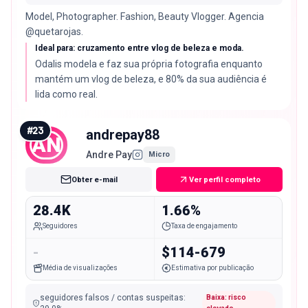
Model, Photographer. Fashion, Beauty Vlogger. Agencia
@quetarojas.
Ideal para: cruzamento entre vlog de beleza e moda.
Odalis modela e faz sua própria fotografia enquanto
mantém um vlog de beleza, e 80% da sua audiência é
lida como real.
#
23
andrepay88
AN
Andre Pay
Micro
Obter e-mail
Ver perfil completo
28.4K
1.66%
Seguidores
Taxa de engajamento
-
$114-679
Média de visualizações
Estimativa por publicação
seguidores falsos / contas suspeitas
:
Baixa: risco