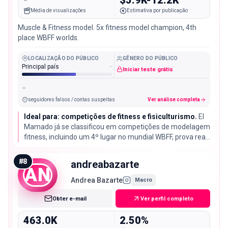
Média de visualizações
Estimativa por publicação
Muscle & Fitness model. 5x fitness model champion, 4th
place WBFF worlds.
LOCALIZAÇÃO DO PÚBLICO
GÊNERO DO PÚBLICO
Principal país
-
Iniciar teste grátis
-
seguidores falsos / contas suspeitas
Ver análise completa
Ideal para: competições de fitness e fisiculturismo.
El
Mamado já se classificou em competições de modelagem
fitness, incluindo um 4º lugar no mundial WBFF, prova real
para uma marca de suplementos ou academia.
#
8
andreabazarte
AN
Andrea Bazarte
Macro
Obter e-mail
Ver perfil completo
463.0K
2.50%