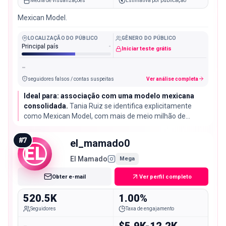
Média de visualizações
Estimativa por publicação
Mexican Model.
LOCALIZAÇÃO DO PÚBLICO
GÊNERO DO PÚBLICO
Principal país
-
Iniciar teste grátis
-
seguidores falsos / contas suspeitas
Ver análise completa
Ideal para: associação com uma modelo mexicana
consolidada.
Tania Ruiz se identifica explicitamente
como Mexican Model, com mais de meio milhão de
seguidores, embora sua conta não mostre engajamento
mensurável no momento, algo que vale checar antes de
#
7
el_mamado0
fechar.
EL
El Mamado
Mega
Obter e-mail
Ver perfil completo
520.5K
1.00%
Seguidores
Taxa de engajamento
-
$5.9K-12.2K