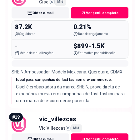
Gisel
Mid
Obter e-mail
Ver perfil completo
87.2K
0.21%
Seguidores
Taxa de engajamento
-
$899-1.5K
Média de visualizações
Estimativa por publicação
SHEIN Ambassador. Modelo Mexicana. Queretaro, CDMX.
Ideal para: campanhas de fast fashion e e-commerce.
Gisel é embaixadora da marca SHEIN, prova direta de
experiência prévia em campanhas de fast fashion para
uma marca de e-commerce parecida.
#
19
vic_villezcas
VI
Vic Villezcas
Mid
Obter e-mail
Ver perfil completo