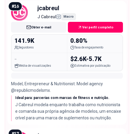
#
16
jcabreul
JC
J Cabreul
Macro
Obter e-mail
Ver perfil completo
141.9K
0.80%
Seguidores
Taxa de engajamento
-
$2.6K-5.7K
Média de visualizações
Estimativa por publicação
Model, Entrepreneur & Nutritionist. Model agency
@republicmodelsmx.
Ideal para: parcerias com marcas de fitness e nutrição.
J Cabreul modela enquanto trabalha como nutricionista
e comanda sua própria agência de modelos, um encaixe
crível para uma marca de suplementos ou nutrição.
#
17