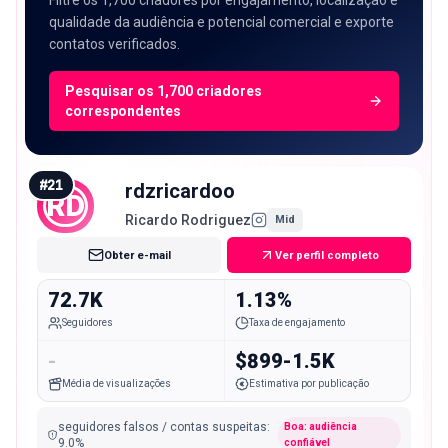
qualidade da audiência e potencial comercial e exporte
contatos verificados.
Pesquisar os 1,700 criadores
correspondentes
#
21
rdzricardoo
RD
Ricardo Rodriguez
Mid
Obter e-mail
Ver perfil completo
72.7K
1.13%
Seguidores
Taxa de engajamento
-
$899-1.5K
Média de visualizações
Estimativa por publicação
seguidores falsos / contas suspeitas
:
Boa: audiência
9.0
%
confiável