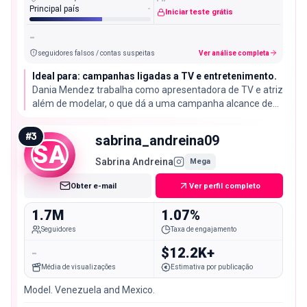
Principal país
-
Iniciar teste grátis
-
seguidores falsos / contas suspeitas
Ver análise completa
Ideal para: campanhas ligadas a TV e entretenimento.
Dania Mendez trabalha como apresentadora de TV e atriz
além de modelar, o que dá a uma campanha alcance de
emissora, somado aos seus 3,7 milhões de seguidores no
Instagram.
#
3
sabrina_andreina09
SA
Sabrina Andreina
Mega
Obter e-mail
Ver perfil completo
1.7M
1.07%
Seguidores
Taxa de engajamento
-
$12.2K+
Média de visualizações
Estimativa por publicação
Model. Venezuela and Mexico.