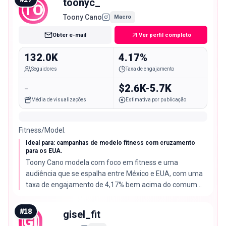
toonyc_
TO
Toony Cano
Macro
Obter e-mail
Ver perfil completo
132.0K
4.17%
Seguidores
Taxa de engajamento
-
$2.6K-5.7K
Média de visualizações
Estimativa por publicação
Fitness/Model.
Ideal para: campanhas de modelo fitness com cruzamento
para os EUA.
Toony Cano modela com foco em fitness e uma
audiência que se espalha entre México e EUA, com uma
taxa de engajamento de 4,17% bem acima do comum
para seu tamanho.
#
18
gisel_fit
GI