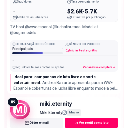
Seguidores
Taxa de engajamento
-
$2.6K-5.7K
Média de visualizações
Estimativa por publicação
TV Host @wweespanol @luchalibreaaa. Model at
@bogamodels.
LOCALIZAÇÃO DO PÚBLICO
GÊNERO DO PÚBLICO
Principal país
-
Iniciar teste grátis
-
seguidores falsos / contas suspeitas
Ver análise completa
Ideal para: campanhas de luta livre e sports
entertainment.
Andrea Bazarte apresenta para a WWE
Espanol e coberturas de lucha libre enquanto modela pela
Boga Models, um encaixe direto para patrocinadores de
sports entertainment.
#
9
miki.eternity
MI
Miki Eternity
Macro
Obter e-mail
Ver perfil completo