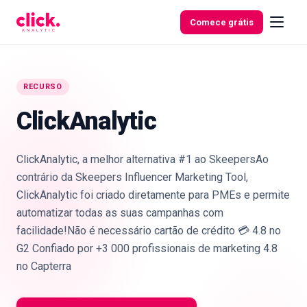
Ir para o conteúdo
Comece grátis
RECURSO
Funcionalidades
ClickAnalytic
Ferramentas
ClickAnalytic, a melhor alternativa #1 ao SkeepersAo
gratuitas
contrário da Skeepers Influencer Marketing Tool,
ClickAnalytic foi criado diretamente para PMEs e permite
automatizar todas as suas campanhas com
facilidade!Não é necessário cartão de crédito 💳 4.8 no
G2 Confiado por +3 000 profissionais de marketing 4.8
no Capterra