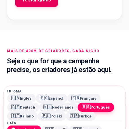
MAIS DE 400M DE CRIADORES, CADA NICHO
Seja o que for que a campanha
precise, os criadores já estão aqui.
IDIOMA
🇺🇸
🇪🇸
🇫🇷
Inglês
Español
Français
🇩🇪
🇳🇱
🇧🇷
Deutsch
Nederlands
Português
🇮🇹
🇵🇱
🇹🇷
Italiano
Polski
Türkçe
PAÍS