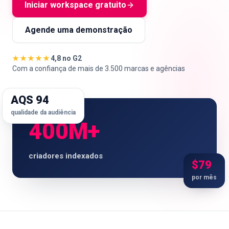
Iniciar workspace gratuito
Agende uma demonstração
🇵🇹
PT
★★★★★
4,8 no G2
Com a confiança de mais de 3.500 marcas e agências
AQS 94
qualidade da audiência
400M+
criadores indexados
$79
por mês