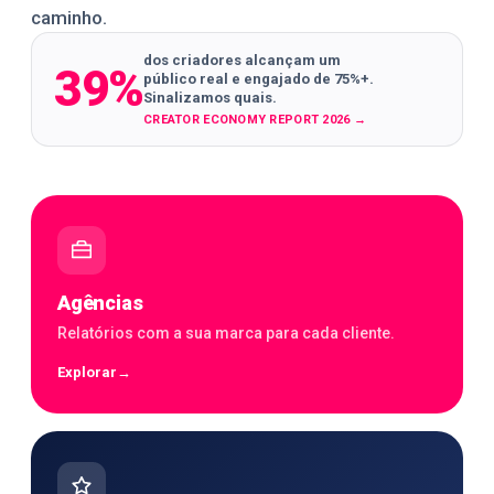
caminho.
dos criadores alcançam um
39%
público real e engajado de 75%+.
Sinalizamos quais.
CREATOR ECONOMY REPORT 2026
→
Agências
Relatórios com a sua marca para cada cliente.
Explorar
→