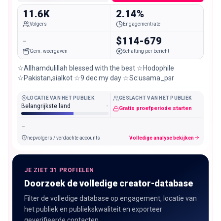
11.6K
2.14%
Volgers
Engagementrate
-
$114-679
Gem. weergaven
Schatting per bericht
☆Allhamdulillah blessed with the best ☆Hodophile
☆Pakistan,sialkot ☆9 dec my day ☆Sc:usama_psr
LOCATIE VAN HET PUBLIEK
GESLACHT VAN HET PUBLIEK
Belangrijkste land
-
Gratis proefperiode starten
-
nepvolgers / verdachte accounts
Volledige analyse bekijken
JE ZIET 31 PROFIELEN
Doorzoek de volledige creator-database
Filter de volledige database op engagement, locatie van
het publiek en publiekskwaliteit en exporteer
geverifieerde contacten.