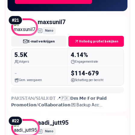
#
21
maxsunil7
Nano
E-mail verkrijgen
Volledig profiel bekijken
5.5K
4.14%
Volgers
Engagementrate
-
$114-679
Gem. weergaven
Schatting per bericht
ℙ𝔸𝕂𝕀𝕊𝕋𝔸ℕ/𝕊𝕀𝔸𝕃𝕂𝕆𝕋 📍🇵🇰 𝗗𝗺 𝗠𝗲 𝗙𝗼𝗿 𝗣𝗮𝗶𝗱
𝗣𝗿𝗼𝗺𝗼𝘁𝗶𝗼𝗻/𝗖𝗼𝗹𝗹𝗮𝗯𝗼𝗿𝗮𝘁𝗶𝗼𝗻 💌 Backup Acc:
@branded_max7 💞 ᴡɪꜱʜ ᴍᴇ: 22 ᴊᴀɴᴜᴀʀʏ🥳🎂 Rajpoot 😎🔥
Sc: Maxsunil07 👻 Taken 👀🤍
#
22
aadi_jutt95
Nano