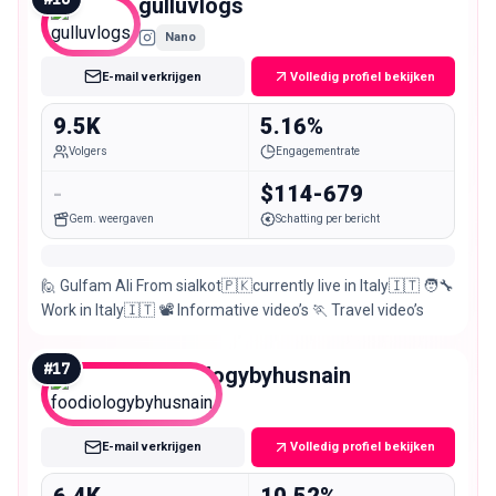
gulluvlogs
Nano
E-mail verkrijgen
Volledig profiel bekijken
9.5K
5.16%
Volgers
Engagementrate
-
$114-679
Gem. weergaven
Schatting per bericht
🙋 Gulfam Ali From sialkot🇵🇰currently live in Italy🇮🇹 🧑‍🔧
Work in Italy🇮🇹 📽️ Informative video’s 🏃 Travel video’s
#
17
foodiologybyhusnain
Nano
E-mail verkrijgen
Volledig profiel bekijken