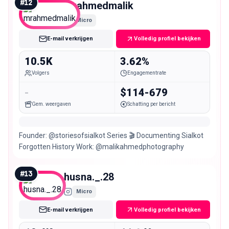
#
12
mrahmedmalik
Micro
E-mail verkrijgen
Volledig profiel bekijken
10.5K
3.62%
Volgers
Engagementrate
-
$114-679
Gem. weergaven
Schatting per bericht
Founder: @storiesofsialkot Series 🎬 Documenting Sialkot
Forgotten History Work: @malikahmedphotography
#
13
husna._.28
Micro
E-mail verkrijgen
Volledig profiel bekijken