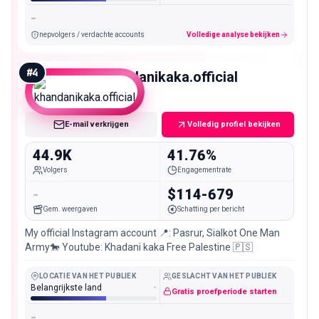
-
nepvolgers / verdachte accounts
Volledige analyse bekijken
#
4
khandanikaka.official
Micro
E-mail verkrijgen
Volledig profiel bekijken
44.9K
41.76%
Volgers
Engagementrate
-
$114-679
Gem. weergaven
Schatting per bericht
My official Instagram account 📍: Pasrur, Sialkot One Man
Army🐎 Youtube: Khadani kaka Free Palestine 🇵🇸
LOCATIE VAN HET PUBLIEK
GESLACHT VAN HET PUBLIEK
Belangrijkste land
-
Gratis proefperiode starten
-