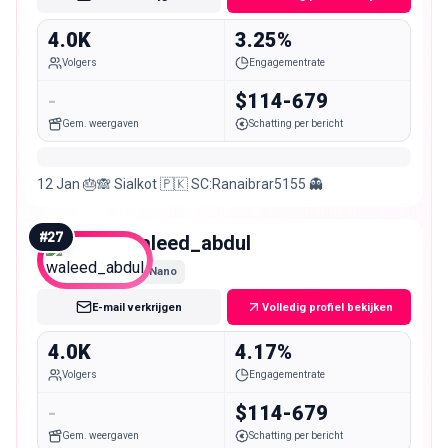
4.0K
3.25%
Volgers
Engagementrate
-
$114-679
Gem. weergaven
Schatting per bericht
12 Jan 🎂🙈 Sialkot 🇵🇰 SC:Ranaibrar5155 👻
#
27
waleed_abdul
Nano
E-mail verkrijgen
Volledig profiel bekijken
4.0K
4.17%
Volgers
Engagementrate
-
$114-679
Gem. weergaven
Schatting per bericht