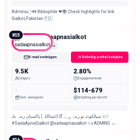
Admins👉👭 Bibliophile ❤📚 Check highlights for link
Sialkot,Pakistan 🇵🇰
#
15
sadaapnasialkot
Nano
E-mail verkrijgen
Volledig profiel bekijken
9.5K
2.80%
Volgers
Engagementrate
-
$114-679
Gem. weergaven
Schatting per bericht
سیالکوٹ تو زندہ رہے گا (انشااللہ) پاکستان زندہ باد. 👉
#SadaApnaSialkot @sadaapnasialkot 👈 ADMINS →
WASIM WARIS, JUNAID ABID,
#
16