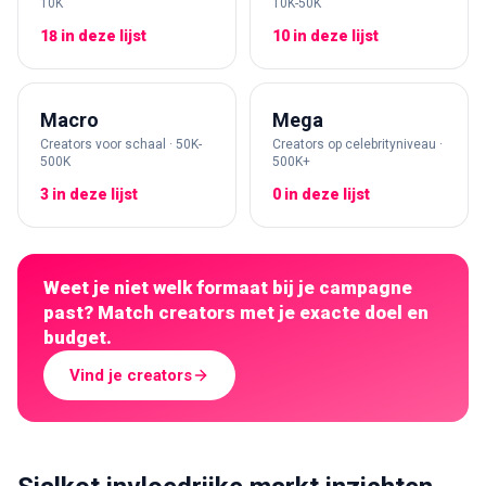
10K
10K-50K
18 in deze lijst
10 in deze lijst
Macro
Mega
Creators voor schaal · 50K-
Creators op celebrityniveau ·
500K
500K+
3 in deze lijst
0 in deze lijst
Weet je niet welk formaat bij je campagne
past? Match creators met je exacte doel en
budget.
Vind je creators