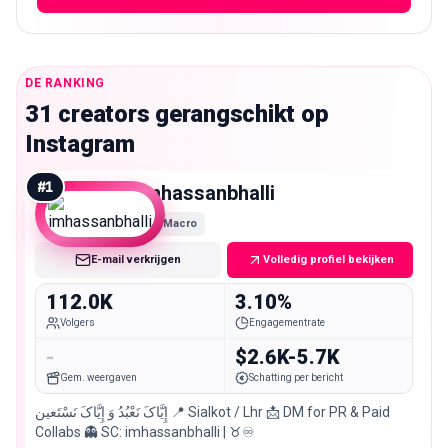
DE RANKING
31 creators gerangschikt op
Instagram
#
1
imhassanbhalli
Macro
E-mail verkrijgen
Volledig profiel bekijken
112.0K
3.10%
Volgers
Engagementrate
-
$2.6K-5.7K
Gem. weergaven
Schatting per bericht
إِیَّاکَ نَعْبُدُ وَ إِیَّاکَ نَسْتَعین 📍 Sialkot / Lhr 📩 DM for PR & Paid
Collabs 👻 SC: imhassanbhalli | ♉♾️