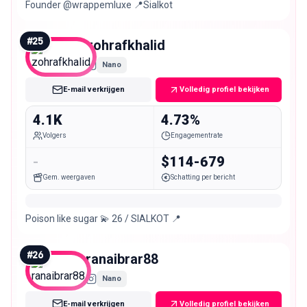
Founder @wrappemluxe 📍Sialkot
#
25
zohrafkhalid
Nano
E-mail verkrijgen
Volledig profiel bekijken
4.1K
4.73%
Volgers
Engagementrate
-
$114-679
Gem. weergaven
Schatting per bericht
Poison like sugar 💫 26 / SIALKOT 📍
#
26
ranaibrar88
Nano
E-mail verkrijgen
Volledig profiel bekijken