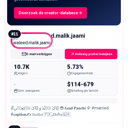
Doorzoek de creator-database
#
11
waleed.malik.jaami
Micro
E-mail verkrijgen
Volledig profiel bekijken
10.7K
5.73%
Volgers
Engagementrate
-
$114-679
Gem. weergaven
Schatting per bericht
✌اِیّاکَ نَعۡبُدُ وَ اِیّاکَ نَسۡتَعِیۡن 😎𝐀𝐳𝐚𝐝 𝐏𝐚𝐧𝐜𝐡𝐢 🦅 #married
#𝐜𝐚𝐩𝐭𝐢𝐨𝐧✍ 𝑆𝑖𝑎𝑙𝑘𝑜𝑡 🇵🇰,𝐷𝑜ℎ𝑎🇶🇦