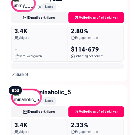
Nano
E-mail verkrijgen
Volledig profiel bekijken
3.4K
2.80%
Volgers
Engagementrate
-
$114-679
Gem. weergaven
Schatting per bericht
📌Sialkot
#
30
minaholic_5
Nano
E-mail verkrijgen
Volledig profiel bekijken
3.4K
2.33%
Volgers
Engagementrate