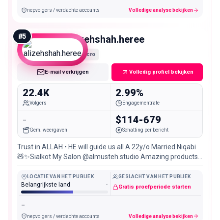
nepvolgers / verdachte accounts
Volledige analyse bekijken
#
5
alizehshah.heree
Micro
E-mail verkrijgen
Volledig profiel bekijken
22.4K
2.99%
Volgers
Engagementrate
-
$114-679
Gem. weergaven
Schatting per bericht
Trust in ALLAH • HE will guide us all A 22y/o Married Niqabi
🧸✨Sialkot My Salon @almusteh.studio Amazing products
👇🏻
LOCATIE VAN HET PUBLIEK
GESLACHT VAN HET PUBLIEK
Belangrijkste land
-
Gratis proefperiode starten
-
nepvolgers / verdachte accounts
Volledige analyse bekijken