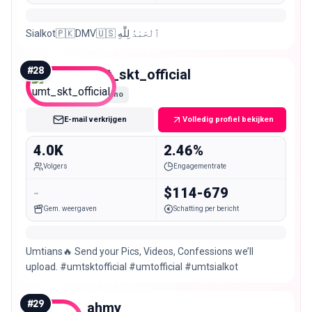
Sialkot🇵🇰DMV🇺🇸 ٱلْحَمْدُ لِلَّٰهِ
#
28
umt_skt_official
Nano
E-mail verkrijgen
Volledig profiel bekijken
4.0K
2.46%
Volgers
Engagementrate
-
$114-679
Gem. weergaven
Schatting per bericht
Umtians🔥 Send your Pics, Videos, Confessions we’ll
upload. #umtsktofficial #umtofficial #umtsialkot
#
29
ahmy___