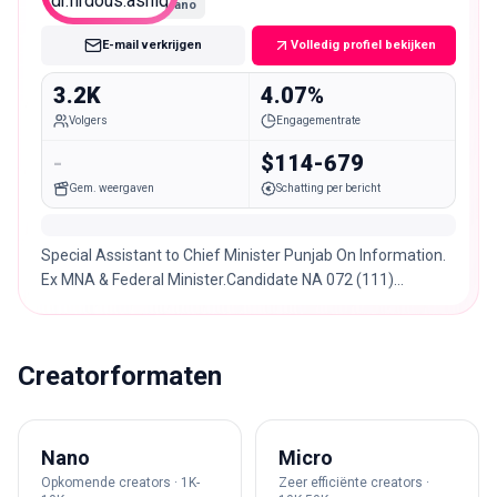
Nano
E-mail verkrijgen
Volledig profiel bekijken
3.2K
4.07%
Volgers
Engagementrate
-
$114-679
Gem. weergaven
Schatting per bericht
Special Assistant to Chief Minister Punjab On Information.
Ex MNA & Federal Minister.Candidate NA 072 (111)
SIALKOT#PTI
Creatorformaten
Nano
Micro
Opkomende creators · 1K-
Zeer efficiënte creators ·