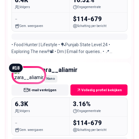
6.4K
10.52%
Volgers
Engagementrate
-
$114-679
Gem. weergaven
Schatting per bericht
• Food Hunter | Lifestyle • 🏓Punjab State Level.24 •
Exploring The new!!📽️ • Dm | Email for queries.. • 📍
Islamabad | Sialkot..
#
18
zara__aliamir
Nano
E-mail verkrijgen
Volledig profiel bekijken
6.3K
3.16%
Volgers
Engagementrate
-
$114-679
Gem. weergaven
Schatting per bericht