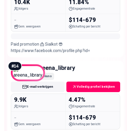
10.4K
11.84%
Volgers
Engagementrate
-
$114-679
Gem. weergaven
Schatting per bericht
Paid promotion 📩 Sialkot 😎
https://www.facebook.com/profile.php?id=
#
14
areena_library
Nano
E-mail verkrijgen
Volledig profiel bekijken
9.9K
4.47%
Volgers
Engagementrate
-
$114-679
Gem. weergaven
Schatting per bericht