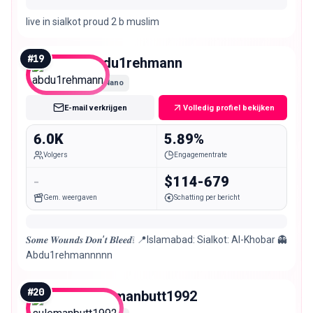
live in sialkot proud 2 b muslim
#
19
abdu1rehmann
Nano
E-mail verkrijgen
Volledig profiel bekijken
6.0K
5.89%
Volgers
Engagementrate
-
$114-679
Gem. weergaven
Schatting per bericht
𝑺𝒐𝒎𝒆 𝑾𝒐𝒖𝒏𝒅𝒔 𝑫𝒐𝒏’𝒕 𝑩𝒍𝒆𝒆𝒅❕ 📍Islamabad: Sialkot: Al-Khobar 👻
Abdu1rehmannnnn
#
20
sulemanbutt1992