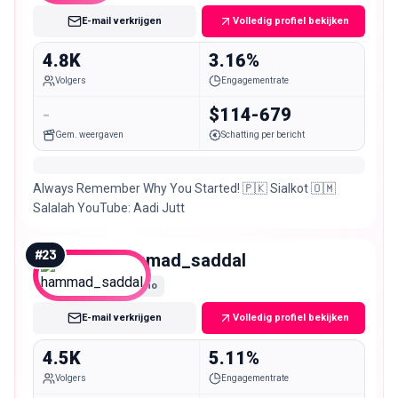
E-mail verkrijgen
Volledig profiel bekijken
4.8K
3.16%
Volgers
Engagementrate
-
$114-679
Gem. weergaven
Schatting per bericht
Always Remember Why You Started! 🇵🇰 Sialkot 🇴🇲
Salalah YouTube: Aadi Jutt
#
23
hammad_saddal
Nano
E-mail verkrijgen
Volledig profiel bekijken
4.5K
5.11%
Volgers
Engagementrate