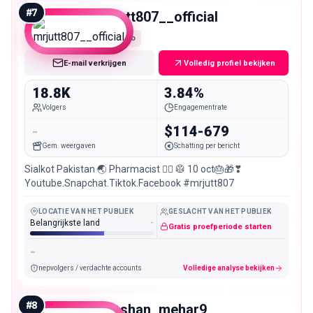
#
7
mrjutt807__official
Micro
E-mail verkrijgen
Volledig profiel bekijken
18.8K
3.84%
Volgers
Engagementrate
-
$114-679
Gem. weergaven
Schatting per bericht
Sialkot Pakistan 🌏 Pharmacist 👨‍⚕️ 🥼 10 oct🎂🎁❣
Youtube.Snapchat.Tiktok.Facebook #mrjutt807
LOCATIE VAN HET PUBLIEK
GESLACHT VAN HET PUBLIEK
Belangrijkste land
-
Gratis proefperiode starten
-
nepvolgers / verdachte accounts
Volledige analyse bekijken
#
8
zeeshan_mehar9