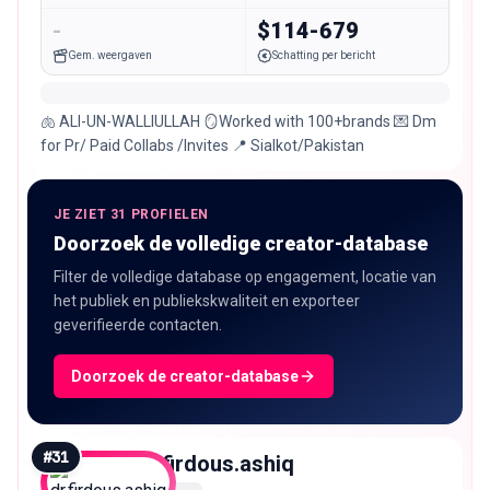
-
$114-679
Gem. weergaven
Schatting per bericht
🫁 ALI-UN-WALLIULLAH 🪞Worked with 100+brands 💌 Dm
for Pr/ Paid Collabs /Invites 📍 Sialkot/Pakistan
JE ZIET 31 PROFIELEN
Doorzoek de volledige creator-database
Filter de volledige database op engagement, locatie van
het publiek en publiekskwaliteit en exporteer
geverifieerde contacten.
Doorzoek de creator-database
#
31
dr.firdous.ashiq