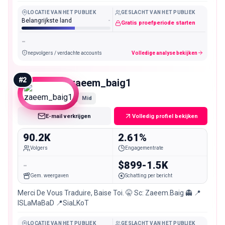
LOCATIE VAN HET PUBLIEK
GESLACHT VAN HET PUBLIEK
Belangrijkste land
-
Gratis proefperiode starten
-
nepvolgers / verdachte accounts
Volledige analyse bekijken
#
2
zaeem_baig1
Mid
E-mail verkrijgen
Volledig profiel bekijken
90.2K
2.61%
Volgers
Engagementrate
-
$899-1.5K
Gem. weergaven
Schatting per bericht
Merci De Vous Traduire, Baise Toi. 🤫 Sc: Zaeem.Baig 👻 📍
ISLaMaBaD 📍SiaLKoT
LOCATIE VAN HET PUBLIEK
GESLACHT VAN HET PUBLIEK