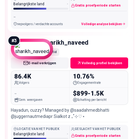
Belangrijkste land
-
Gratis proefperiode starten
-
nepvolgers / verdachte accounts
Volledige analyse bekijken
#
3
sharikh_naveed
Mid
E-mail verkrijgen
Volledig profiel bekijken
86.4K
10.76%
Volgers
Engagementrate
-
$899-1.5K
Gem. weergaven
Schatting per bericht
Hayadun, cuzzy? Managed by @saadahmedbhatti
@juggernautmediapr Sialkot z ₊˚⊹♡⋆
LOCATIE VAN HET PUBLIEK
GESLACHT VAN HET PUBLIEK
Belangrijkste land
-
Gratis proefperiode starten