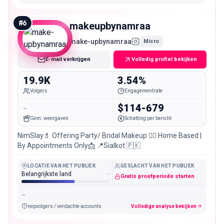
#
6
makeupbynamraa
make-upbynamraa
Micro
E-mail verkrijgen
Volledig profiel bekijken
19.9K
3.54%
Volgers
Engagementrate
-
$114-679
Gem. weergaven
Schatting per bericht
NimSlay💄 Offering Party/ Bridal Makeup 👰‍♀️ Home Based |
By Appointments Only📩 📍Sialkot 🇵🇰
LOCATIE VAN HET PUBLIEK
GESLACHT VAN HET PUBLIEK
Belangrijkste land
-
Gratis proefperiode starten
-
nepvolgers / verdachte accounts
Volledige analyse bekijken