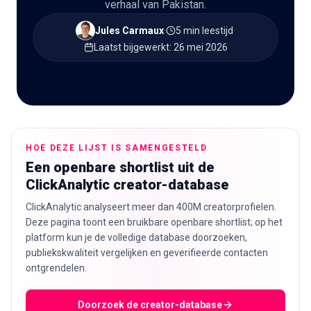
verhaal van Pakistan.
🇳🇱
NL
Jules Carmaux
·
5 min leestijd
·
Laatst bijgewerkt
:
26 mei 2026
HOE DEZE LIJST IS SAMENGESTELD
Een openbare shortlist uit de
ClickAnalytic creator-database
ClickAnalytic analyseert meer dan 400M creatorprofielen.
Deze pagina toont een bruikbare openbare shortlist; op het
platform kun je de volledige database doorzoeken,
publiekskwaliteit vergelijken en geverifieerde contacten
ontgrendelen.
Doorzoek de creator-database