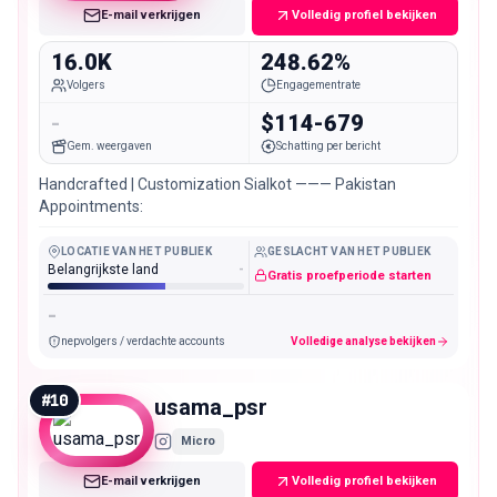
E-mail verkrijgen
Volledig profiel bekijken
16.0K
248.62%
Volgers
Engagementrate
-
$114-679
Gem. weergaven
Schatting per bericht
Handcrafted | Customization Sialkot ——— Pakistan
Appointments:
LOCATIE VAN HET PUBLIEK
GESLACHT VAN HET PUBLIEK
Belangrijkste land
-
Gratis proefperiode starten
-
nepvolgers / verdachte accounts
Volledige analyse bekijken
#
10
usama_psr
Micro
E-mail verkrijgen
Volledig profiel bekijken