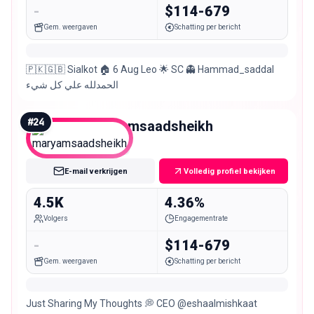
-
$114-679
Gem. weergaven
Schatting per bericht
🇵🇰🇬🇧 Sialkot 🏠 6 Aug Leo 🌟 SC 👻 Hammad_saddal
الحمدلله علي كل شيء
#
24
maryamsaadsheikh
Nano
E-mail verkrijgen
Volledig profiel bekijken
4.5K
4.36%
Volgers
Engagementrate
-
$114-679
Gem. weergaven
Schatting per bericht
Just Sharing My Thoughts 💭 CEO @eshaalmishkaat