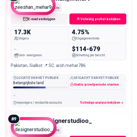
Micro
E-mail verkrijgen
Volledig profiel bekijken
17.3K
4.75%
Volgers
Engagementrate
-
$114-679
Gem. weergaven
Schatting per bericht
Pakistan, Sialkot 📍 SC: arsh.mehar786
LOCATIE VAN HET PUBLIEK
GESLACHT VAN HET PUBLIEK
Belangrijkste land
-
Gratis proefperiode starten
-
nepvolgers / verdachte accounts
Volledige analyse bekijken
#
9
designerstudioo_
Micro