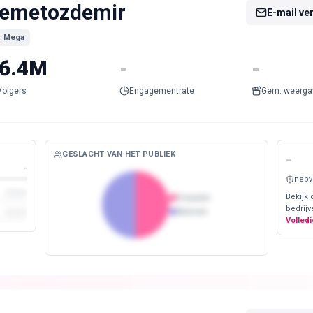
emetozdemir
E-mail ve
Mega
6.4M
-
-
Volgers
Engagementrate
Gem. weerga
GESLACHT VAN HET PUBLIEK
-
-
nepv
Bekijk 
Vrouwen
bedrijv
Mannen
Volledi