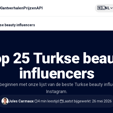
🇳🇱
Klantverhalen
Prijzen
API
NL
se beauty influencers
p 25 Turkse bea
influencers
beginnen met onze lijst van de beste Turkse beauty infl
Instagram.
Jules Carmaux
·
4 min leestijd
·
Laatst bijgewerkt
:
26 mei 2026