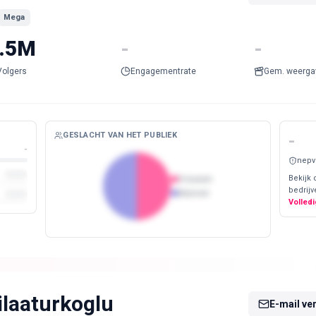
Mega
.5M
-
-
Volgers
Engagementrate
Gem. weerga
GESLACHT VAN HET PUBLIEK
-
-
nepv
Bekijk 
Vrouwen
bedrijv
Mannen
Volledi
ilaaturkoglu
E-mail ve