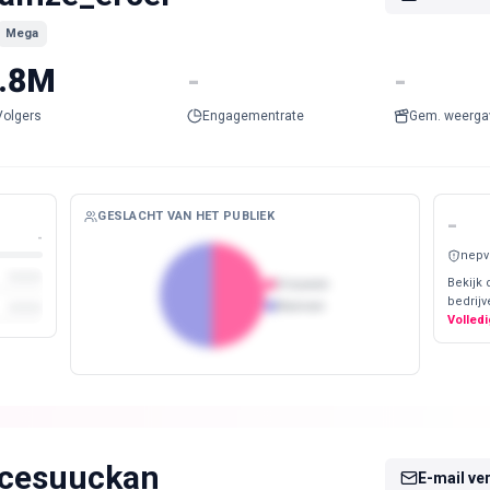
Mega
.8M
-
-
Volgers
Engagementrate
Gem. weerga
GESLACHT VAN HET PUBLIEK
-
-
nepv
Bekijk 
Vrouwen
bedrijv
Mannen
Volledi
cesuuckan
E-mail ve