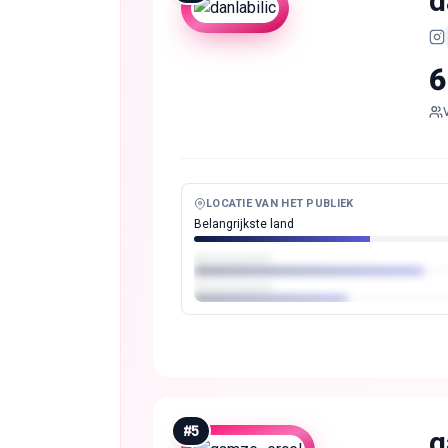
d
6
LOCATIE VAN HET PUBLIEK
Belangrijkste land
#
5
g