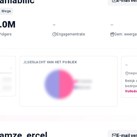
anlabilic
E-mail ve
Mega
.0M
-
-
Volgers
Engagementrate
Gem. weerga
GESLACHT VAN HET PUBLIEK
-
-
nepv
Bekijk 
Vrouwen
bedrijv
Mannen
Volledi
amze_ercel
E-mail ve