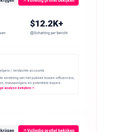
rkrijgen
Volledig profiel bekijken
$12.2K+
ven
Schatting per bericht
olgers / verdachte accounts
de verdeling van het publiek tussen influencers,
en, massavolgers en potentiële kopers.
ge analyse bekijken
rkrijgen
Volledig profiel bekijken