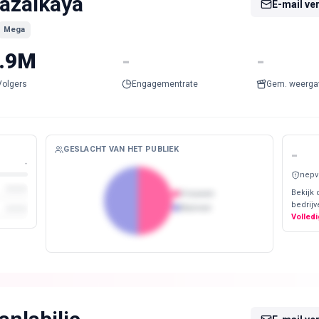
azalkaya
E-mail ve
Mega
.9M
-
-
Volgers
Engagementrate
Gem. weerga
GESLACHT VAN HET PUBLIEK
-
-
nepv
Bekijk 
Vrouwen
bedrijv
Mannen
Volledi