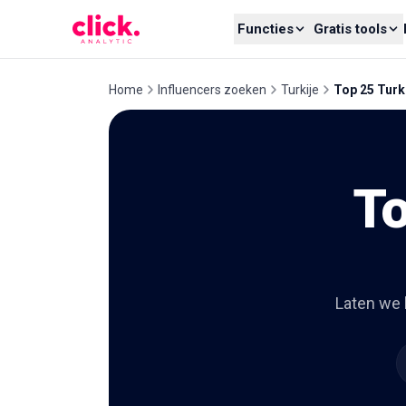
Skip to content
Functies
Gratis tools
Home
Influencers zoeken
Turkije
Top 25 Turk
To
Laten we 