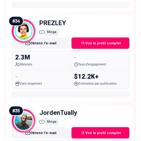
#
34
PREZLEY
Mega
Obtenir l'e-mail
Voir le profil complet
2.3M
-
Abonnés
Taux d'engagement
-
$12.2K+
Vues moyennes
Estimation par publication
#
35
JordenTually
Mega
Obtenir l'e-mail
Voir le profil complet