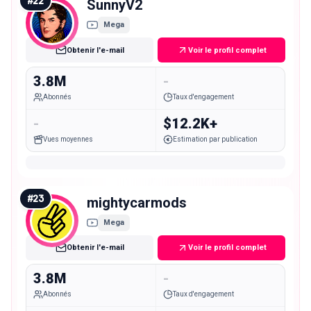
#
22
SunnyV2
Mega
Obtenir l'e-mail
Voir le profil complet
3.8M
-
Abonnés
Taux d'engagement
-
$12.2K+
Vues moyennes
Estimation par publication
#
23
mightycarmods
Mega
Obtenir l'e-mail
Voir le profil complet
3.8M
-
Abonnés
Taux d'engagement