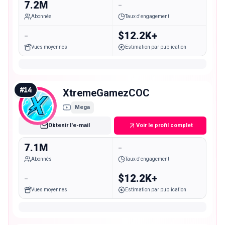
7.2M
-
Abonnés
Taux d'engagement
-
$12.2K+
Vues moyennes
Estimation par publication
#
14
XtremeGamezCOC
Mega
Obtenir l'e-mail
Voir le profil complet
7.1M
-
Abonnés
Taux d'engagement
-
$12.2K+
Vues moyennes
Estimation par publication