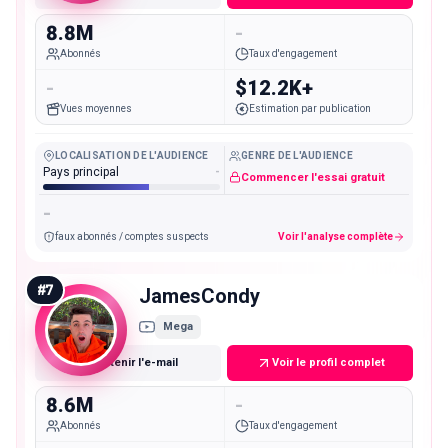
8.8M
-
Abonnés
Taux d'engagement
-
$12.2K+
Vues moyennes
Estimation par publication
LOCALISATION DE L'AUDIENCE
GENRE DE L'AUDIENCE
Pays principal
-
Commencer l'essai gratuit
-
faux abonnés / comptes suspects
Voir l'analyse complète
#
7
JamesCondy
Mega
Obtenir l'e-mail
Voir le profil complet
8.6M
-
Abonnés
Taux d'engagement