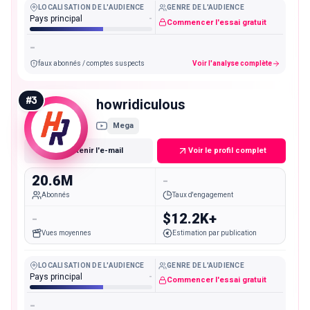
LOCALISATION DE L'AUDIENCE
GENRE DE L'AUDIENCE
Pays principal
-
Commencer l'essai gratuit
-
faux abonnés / comptes suspects
Voir l'analyse complète
#
3
howridiculous
Mega
Obtenir l'e-mail
Voir le profil complet
20.6M
-
Abonnés
Taux d'engagement
-
$12.2K+
Vues moyennes
Estimation par publication
LOCALISATION DE L'AUDIENCE
GENRE DE L'AUDIENCE
Pays principal
-
Commencer l'essai gratuit
-