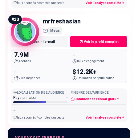
faux abonnés / comptes suspects
Voir l'analyse complète
#
10
mrfreshasian
Mega
Obtenir l'e-mail
Voir le profil complet
7.9M
-
Abonnés
Taux d'engagement
-
$12.2K+
Vues moyennes
Estimation par publication
LOCALISATION DE L'AUDIENCE
GENRE DE L'AUDIENCE
Pays principal
-
Commencer l'essai gratuit
-
faux abonnés / comptes suspects
Voir l'analyse complète
VOUS VOYEZ 35 PROFILS