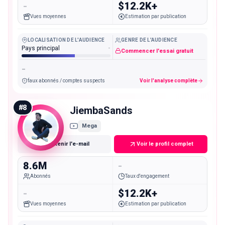
-
$12.2K+
Vues moyennes
Estimation par publication
LOCALISATION DE L'AUDIENCE
GENRE DE L'AUDIENCE
Pays principal
-
Commencer l'essai gratuit
-
faux abonnés / comptes suspects
Voir l'analyse complète
#
8
JiembaSands
Mega
Obtenir l'e-mail
Voir le profil complet
8.6M
-
Abonnés
Taux d'engagement
-
$12.2K+
Vues moyennes
Estimation par publication