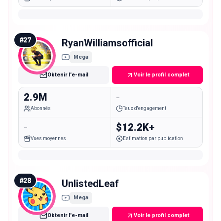
#
27
RyanWilliamsofficial
Mega
Obtenir l'e-mail
Voir le profil complet
2.9M
-
Abonnés
Taux d'engagement
-
$12.2K+
Vues moyennes
Estimation par publication
#
28
UnlistedLeaf
Mega
Obtenir l'e-mail
Voir le profil complet