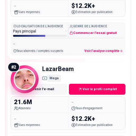
-
$12.2K+
Vues moyennes
Estimation par publication
LOCALISATION DE L'AUDIENCE
GENRE DE L'AUDIENCE
Pays principal
-
Commencer l'essai gratuit
-
faux abonnés / comptes suspects
Voir l'analyse complète
#
2
LazarBeam
Mega
Obtenir l'e-mail
Voir le profil complet
21.6M
-
Abonnés
Taux d'engagement
-
$12.2K+
Vues moyennes
Estimation par publication