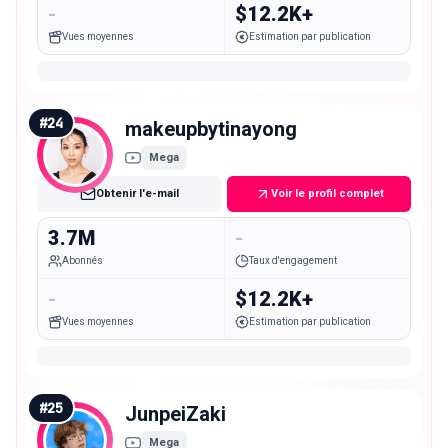
-
$12.2K+
Vues moyennes
Estimation par publication
#
24
makeupbytinayong
Mega
Obtenir l'e-mail
Voir le profil complet
3.7M
-
Abonnés
Taux d'engagement
-
$12.2K+
Vues moyennes
Estimation par publication
#
25
JunpeiZaki
Mega