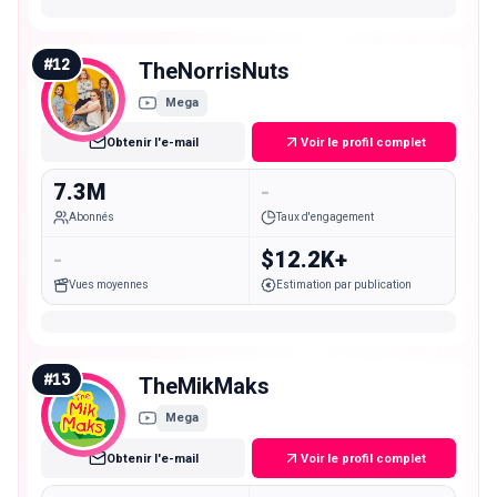
#
12
TheNorrisNuts
Mega
Obtenir l'e-mail
Voir le profil complet
7.3M
-
Abonnés
Taux d'engagement
-
$12.2K+
Vues moyennes
Estimation par publication
#
13
TheMikMaks
Mega
Obtenir l'e-mail
Voir le profil complet