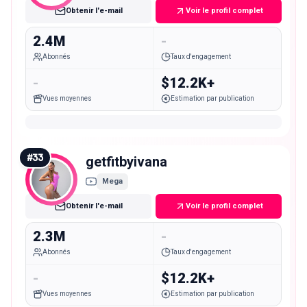
Obtenir l'e-mail
Voir le profil complet
2.4M
-
Abonnés
Taux d'engagement
-
$12.2K+
Vues moyennes
Estimation par publication
#
33
getfitbyivana
Mega
Obtenir l'e-mail
Voir le profil complet
2.3M
-
Abonnés
Taux d'engagement
-
$12.2K+
Vues moyennes
Estimation par publication