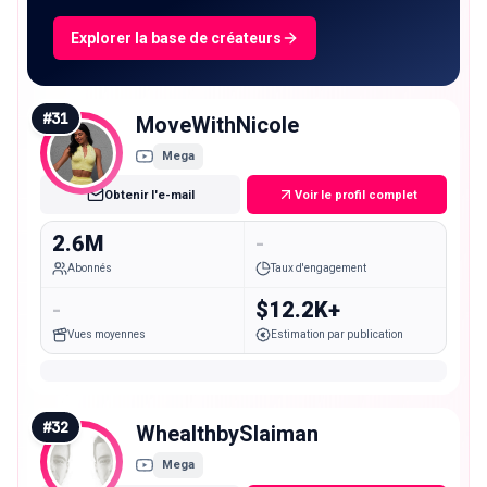
Explorer la base de créateurs
#
31
MoveWithNicole
Mega
Obtenir l'e-mail
Voir le profil complet
2.6M
-
Abonnés
Taux d'engagement
-
$12.2K+
Vues moyennes
Estimation par publication
#
32
WhealthbySlaiman
Mega