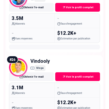
Obtenir l'e-mail
Voir le profil complet
3.5M
-
Abonnés
Taux d'engagement
-
$12.2K+
Vues moyennes
Estimation par publication
#
26
Vindooly
Mega
Obtenir l'e-mail
Voir le profil complet
3.1M
-
Abonnés
Taux d'engagement
-
$12.2K+
Vues moyennes
Estimation par publication