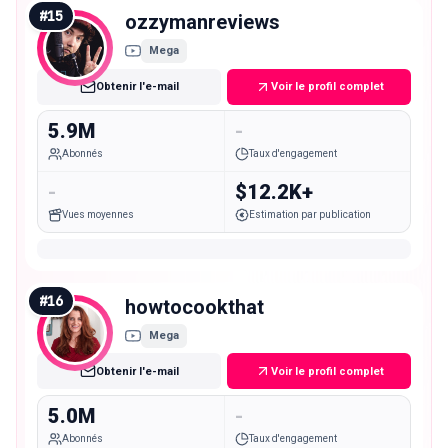
#
15
ozzymanreviews
Mega
Obtenir l'e-mail
Voir le profil complet
5.9M
-
Abonnés
Taux d'engagement
-
$12.2K+
Vues moyennes
Estimation par publication
#
16
howtocookthat
Mega
Obtenir l'e-mail
Voir le profil complet
5.0M
-
Abonnés
Taux d'engagement