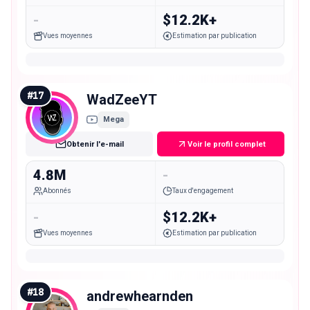
-
$12.2K+
Vues moyennes
Estimation par publication
#
17
WadZeeYT
Mega
Obtenir l'e-mail
Voir le profil complet
4.8M
-
Abonnés
Taux d'engagement
-
$12.2K+
Vues moyennes
Estimation par publication
#
18
andrewhearnden