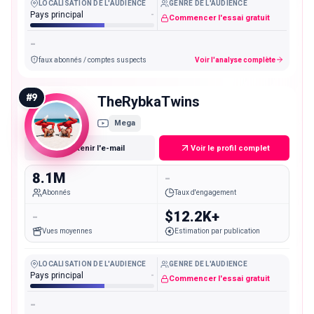
LOCALISATION DE L'AUDIENCE
GENRE DE L'AUDIENCE
Pays principal
-
Commencer l'essai gratuit
-
faux abonnés / comptes suspects
Voir l'analyse complète
#
9
TheRybkaTwins
Mega
Obtenir l'e-mail
Voir le profil complet
8.1M
-
Abonnés
Taux d'engagement
-
$12.2K+
Vues moyennes
Estimation par publication
LOCALISATION DE L'AUDIENCE
GENRE DE L'AUDIENCE
Pays principal
-
Commencer l'essai gratuit
-