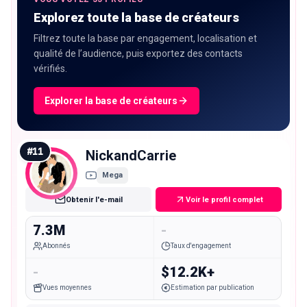
Explorez toute la base de créateurs
Filtrez toute la base par engagement, localisation et
qualité de l’audience, puis exportez des contacts
vérifiés.
Explorer la base de créateurs
#
11
NickandCarrie
Mega
Obtenir l'e-mail
Voir le profil complet
7.3M
-
Abonnés
Taux d'engagement
-
$12.2K+
Vues moyennes
Estimation par publication