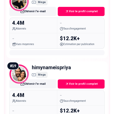
Mega
Obtenir l'e-mail
Voir le profil complet
4.4M
-
Abonnés
Taux d'engagement
-
$12.2K+
Vues moyennes
Estimation par publication
#
19
himynameispriya
Mega
Obtenir l'e-mail
Voir le profil complet
4.4M
-
Abonnés
Taux d'engagement
-
$12.2K+