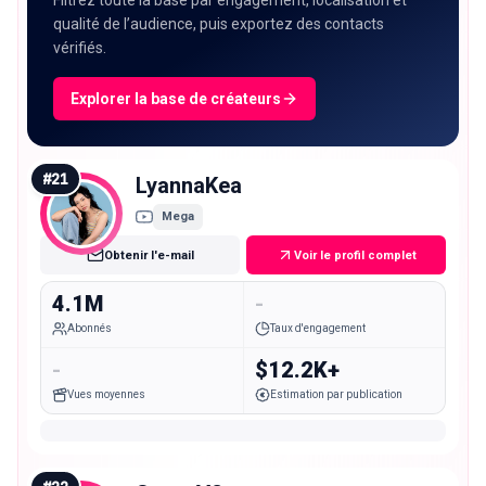
qualité de l’audience, puis exportez des contacts
vérifiés.
Explorer la base de créateurs
#
21
LyannaKea
Mega
Obtenir l'e-mail
Voir le profil complet
4.1M
-
Abonnés
Taux d'engagement
-
$12.2K+
Vues moyennes
Estimation par publication