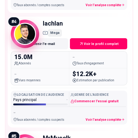
faux abonnés / comptes suspects
Voir l'analyse complète
#
4
lachlan
Mega
Obtenir l'e-mail
Voir le profil complet
15.0M
-
Abonnés
Taux d'engagement
-
$12.2K+
Vues moyennes
Estimation par publication
LOCALISATION DE L'AUDIENCE
GENRE DE L'AUDIENCE
Pays principal
-
Commencer l'essai gratuit
-
faux abonnés / comptes suspects
Voir l'analyse complète
#
5
MrMuselk