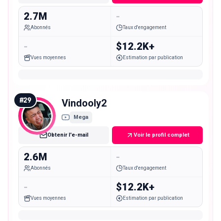
2.7M
-
Abonnés
Taux d'engagement
-
$12.2K+
Vues moyennes
Estimation par publication
#
29
Vindooly2
Mega
Obtenir l'e-mail
Voir le profil complet
2.6M
-
Abonnés
Taux d'engagement
-
$12.2K+
Vues moyennes
Estimation par publication