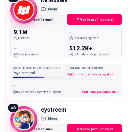
Mega
Obtenir l'e-mail
Voir le profil complet
9.1M
-
Abonnés
Taux d'engagement
-
$12.2K+
Vues moyennes
Estimation par publication
LOCALISATION DE L'AUDIENCE
GENRE DE L'AUDIENCE
Pays principal
-
Commencer l'essai gratuit
-
faux abonnés / comptes suspects
Voir l'analyse complète
#
6
eystreem
Mega
Obtenir l'e-mail
Voir le profil complet