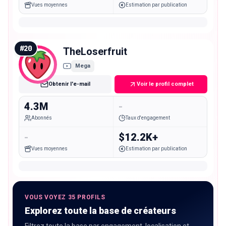
Vues moyennes
Estimation par publication
#
20
TheLoserfruit
Mega
Obtenir l'e-mail
Voir le profil complet
4.3M
-
Abonnés
Taux d'engagement
-
$12.2K+
Vues moyennes
Estimation par publication
VOUS VOYEZ 35 PROFILS
Explorez toute la base de créateurs
Filtrez toute la base par engagement, localisation et