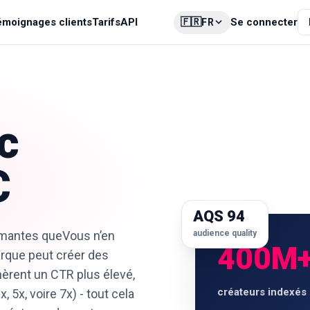
🇫🇷
émoignages clients
Tarifs
API
Se connecter
FR
c
C
AQS 94
rmantes queVous n’en
audience quality
400M
arque peut créer des
nèrent un CTR plus élevé,
créateurs indexés
 5x, voire 7x) - tout cela