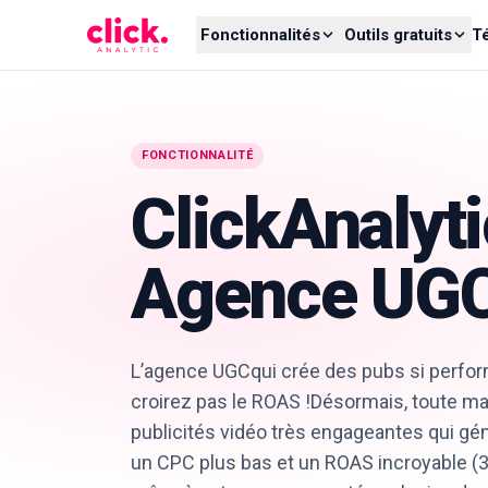
Skip to content
Fonctionnalités
Outils gratuits
T
FONCTIONNALITÉ
ClickAnalyti
Agence UG
L’agence UGCqui crée des pubs si perfo
croirez pas le ROAS !Désormais, toute m
publicités vidéo très engageantes qui gé
un CPC plus bas et un ROAS incroyable (3x,