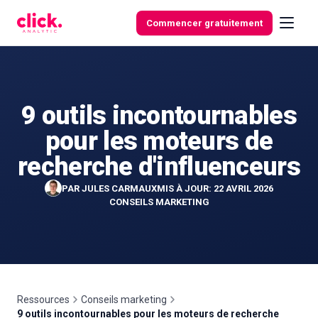
Skip to content
Commencer gratuitement
9 outils incontournables
Fonctionnalités
pour les moteurs de
Outils
recherche d'influenceurs
gratuits
PAR
JULES CARMAUX
MIS À JOUR: 22 AVRIL 2026
CONSEILS MARKETING
Ressources
Conseils marketing
9 outils incontournables pour les moteurs de recherche