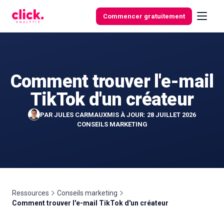
Skip to content
Commencer gratuitement
Comment trouver l'e-mail
Fonctionnalités
TikTok d'un créateur
Outils
PAR
JULES CARMAUX
MIS À JOUR: 28 JUILLET 2026
gratuits
CONSEILS MARKETING
Ressources
Conseils marketing
Comment trouver l'e-mail TikTok d'un créateur