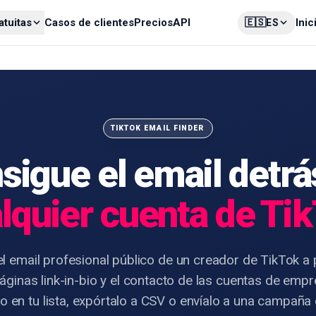
🇪🇸
atuitas
Casos de clientes
Precios
API
Inic
ES
TIKTOK EMAIL FINDER
sigue el email detrá
lquier cuenta de Ti
l email profesional público de un creador de TikTok a p
páginas link-in-bio y el contacto de las cuentas de empr
 en tu lista, expórtalo a CSV o envíalo a una campaña