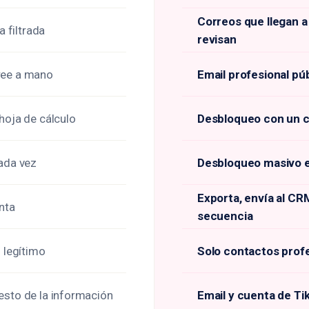
Correos que llegan a
 filtrada
revisan
-tree a mano
Email profesional p
hoja de cálculo
Desbloqueo con un cl
cada vez
Desbloqueo masivo e
Exporta, envía al CR
nta
secuencia
o legítimo
Solo contactos profe
esto de la información
Email y cuenta de Ti