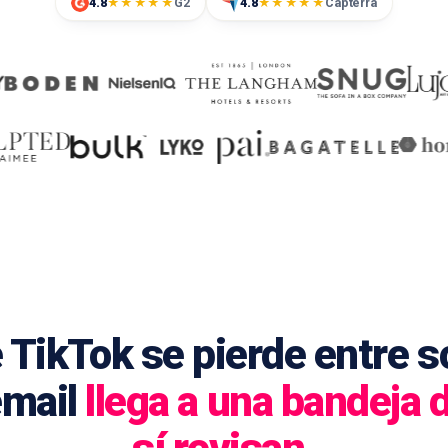
4.8
G2
4.8
Capterra
★★★★★
★★★★★
TikTok se pierde entre s
email
llega a una bandeja 