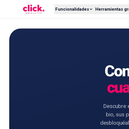
Skip to content
Funcionalidades
Herramientas gr
Con
cua
Descubre e
bio, sus 
desbloquéalo