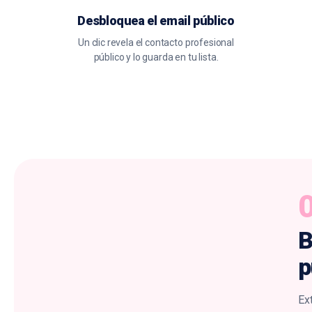
Desbloquea el email público
Un clic revela el contacto profesional
público y lo guarda en tu lista.
B
p
Ext