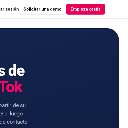
iar sesión
Solicitar una demo
Empieza gratis
s de
kTok
artir de su
esa, luego
 de contacto.