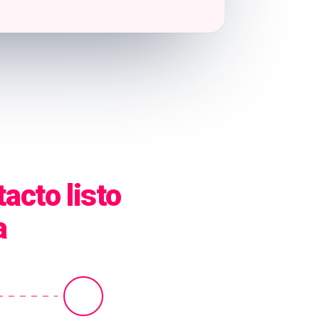
acto listo
a