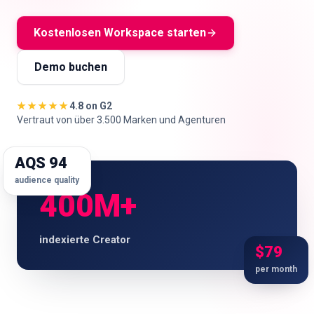
🇩🇪
DE
Kostenlosen Workspace starten
Demo buchen
★★★★★
4.8 on G2
Vertraut von über 3.500 Marken und Agenturen
AQS 94
audience quality
400M+
indexierte Creator
$79
per month