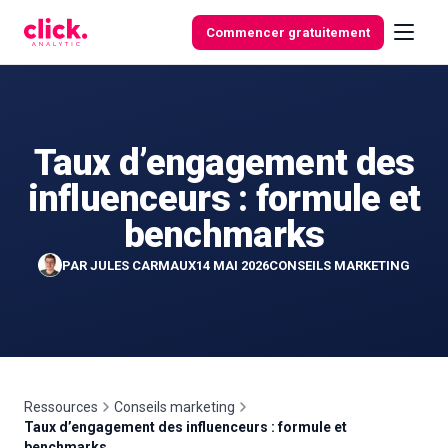
Skip to content
Commencer gratuitement
Taux d’engagement des
Fonctionnalités
influenceurs : formule et
Outils
benchmarks
gratuits
PAR
JULES CARMAUX
14 MAI 2026
CONSEILS MARKETING
Ressources
Conseils marketing
Taux d’engagement des influenceurs : formule et
benchmarks