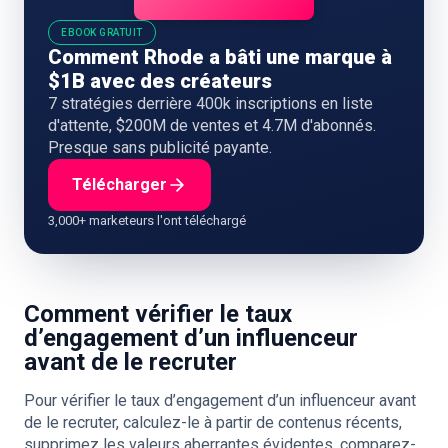
EBOOK GRATUIT
Comment Rhode a bâti une marque à
$1B avec des créateurs
7 stratégies derrière 400k inscriptions en liste
d'attente, $200M de ventes et 4.7M d'abonnés.
Presque sans publicité payante.
Télécharger
3,000+ marketeurs l'ont téléchargé
Comment vérifier le taux
d’engagement d’un influenceur
avant de le recruter
Pour vérifier le taux d’engagement d’un influenceur avant
de le recruter, calculez-le à partir de contenus récents,
supprimez les valeurs aberrantes évidentes, comparez-