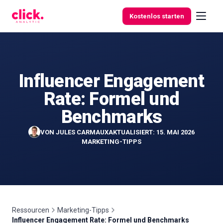
Skip to content
Kostenlos starten
Influencer Engagement
Funktionen
Rate: Formel und
Kostenlose
Benchmarks
Tools
VON
JULES CARMAUX
AKTUALISIERT: 15. MAI 2026
MARKETING-TIPPS
Ressourcen
Marketing-Tipps
Influencer Engagement Rate: Formel und Benchmarks