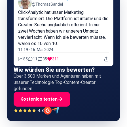
@ThomasSandel
ClickAnalytic hat unser Marketing
transformiert. Die Plattform ist intuitiv und die
Creator-Suche unglaublich effizient. In nur
zwei Wochen haben wir unseren Umsatz
vervierfacht. Wenn ich sie bewerten müsste,
wären es 10 von 10.
11:19 · 16. Mai 2024
85
11
35
311
Wie würden Sie uns bewerten?
Über 3.500 Marken und Agenturen haben mit
unserer Technologie Top-Content-Creator
gefunden
Kostenlos testen
4.8