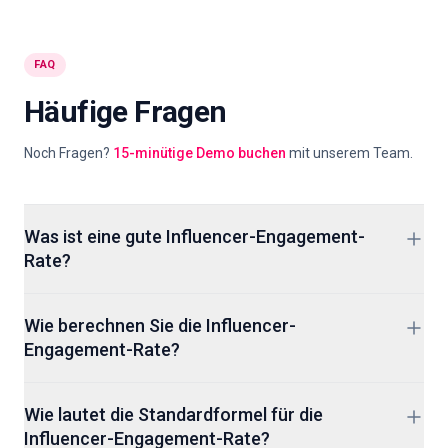
FAQ
Häufige Fragen
Noch Fragen?
15-minütige Demo buchen
mit unserem Team.
Was ist eine gute Influencer-Engagement-
Rate?
Eine gute Influencer-Engagement-Rate liegt über dem
Wie berechnen Sie die Influencer-
relevanten Benchmark für Plattform, Tier, Nische und
Engagement-Rate?
Format des Creators. Sie muss außerdem von echten
Menschen stammen. Eine Instagram Rate von 1% kann in
Verwenden Sie diese Formel: gesamte Engagements geteilt
einem Tier solide und in einem anderen schwach sein.
Wie lautet die Standardformel für die
durch Follower, Reichweite, Impressionen oder Views,
Vergleichen Sie sie daher mit Peers, bevor Sie urteilen.
Influencer-Engagement-Rate?
multipliziert mit 100. Für das Creator-Screening sind