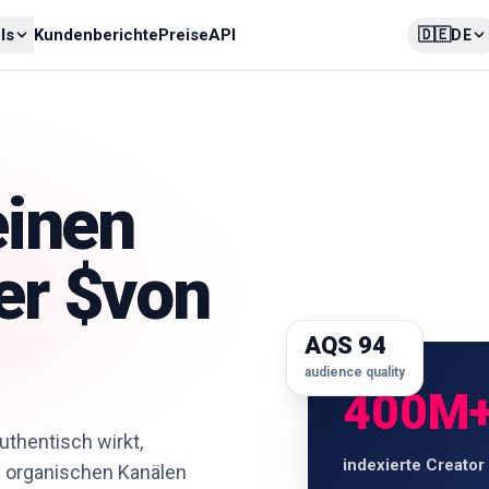
🇩🇪
ls
Kundenberichte
Preise
API
DE
einen
er $von
AQS 94
audience quality
400M
uthentisch wirkt,
indexierte Creator
d organischen Kanälen