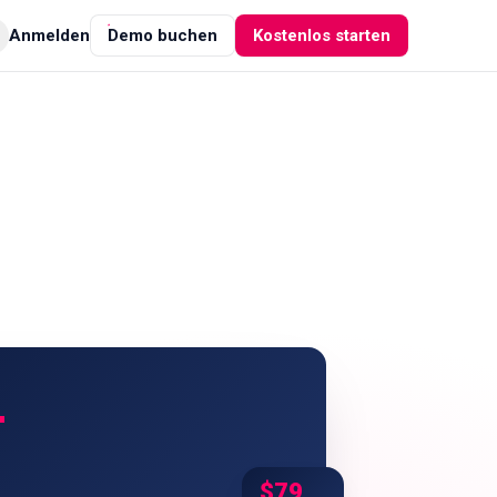
Anmelden
Demo buchen
Kostenlos starten
+
$79