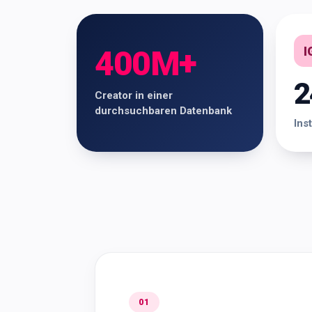
I
400M+
2
Creator in einer
durchsuchbaren Datenbank
Ins
01