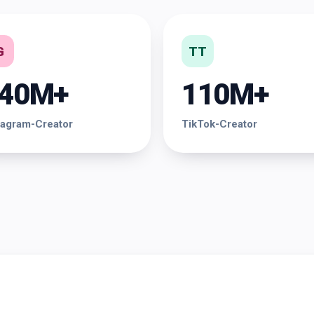
G
TT
40M+
110M+
tagram-Creator
TikTok-Creator