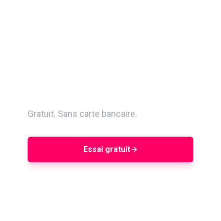
Trouvez parmi 400M+
créateurs. Évaluez avec
AQS. Gérez vos
campagnes de A à Z.
Gratuit. Sans carte bancaire.
Essai gratuit
Réserver une démo