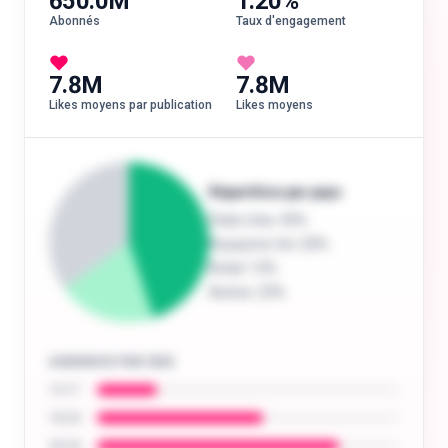
650.0M
1.20%
Abonnés
Taux d'engagement
7.8M
7.8M
Likes moyens par publication
Likes moyens
Répartition par pays
États-Unis
: 45%
Royaume-Uni
: 20%
Brésil
: 12%
Autres
: 23%
AUDIENCE PAR ÂGE
13-17
18-24
25-34