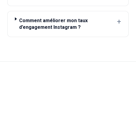
+
Comment améliorer mon taux
d’engagement Instagram ?
Trouvez parmi 400M+
créateurs. Évaluez avec
AQS. Gérez vos
campagnes de A à Z.