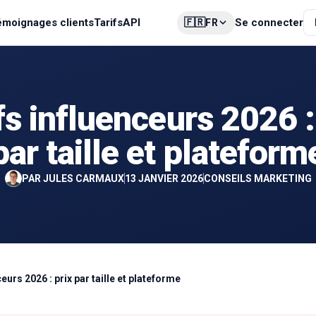
🇫🇷
émoignages clients
Tarifs
API
Se connecter
FR
fs influenceurs 2026 :
par taille et plateform
PAR
JULES CARMAUX
13 JANVIER 2026
CONSEILS MARKETING
ceurs 2026 : prix par taille et plateforme