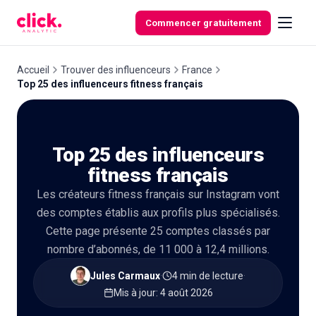
Skip to content
Commencer gratuitement
Accueil
Trouver des influenceurs
France
Top 25 des influenceurs fitness français
Fonctionnalités
Top 25 des influenceurs
Outils
gratuits
fitness français
Les créateurs fitness français sur Instagram vont
des comptes établis aux profils plus spécialisés.
Cette page présente 25 comptes classés par
nombre d’abonnés, de 11 000 à 12,4 millions.
Jules Carmaux
·
4 min de lecture
·
Mis à jour
:
4 août 2026