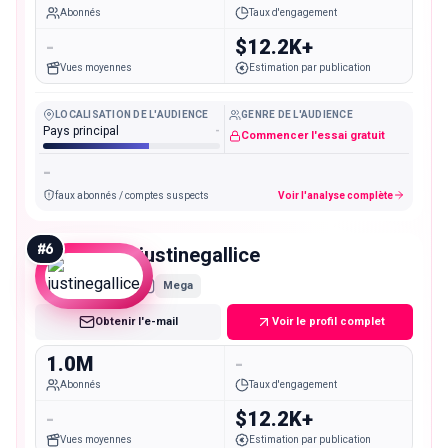
Abonnés
Taux d'engagement
-
$12.2K+
Vues moyennes
Estimation par publication
LOCALISATION DE L'AUDIENCE
GENRE DE L'AUDIENCE
Pays principal
-
Commencer l'essai gratuit
-
faux abonnés / comptes suspects
Voir l'analyse complète
#
6
justinegallice
Mega
Obtenir l'e-mail
Voir le profil complet
1.0M
-
Abonnés
Taux d'engagement
-
$12.2K+
Vues moyennes
Estimation par publication