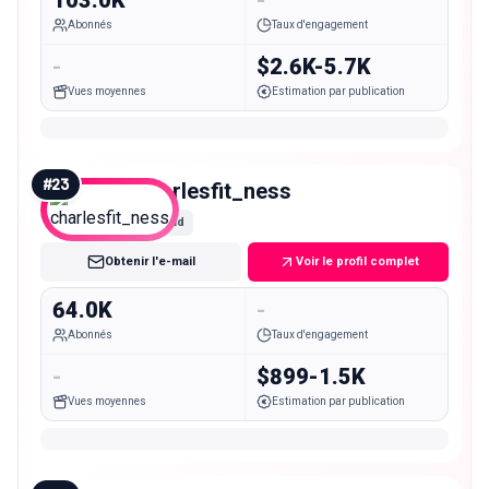
Abonnés
Taux d'engagement
-
$2.6K-5.7K
Vues moyennes
Estimation par publication
#
23
charlesfit_ness
Mid
Obtenir l'e-mail
Voir le profil complet
64.0K
-
Abonnés
Taux d'engagement
-
$899-1.5K
Vues moyennes
Estimation par publication