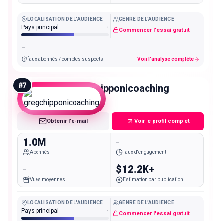
LOCALISATION DE L'AUDIENCE
GENRE DE L'AUDIENCE
Pays principal
-
Commencer l'essai gratuit
-
faux abonnés / comptes suspects
Voir l'analyse complète
#
7
gregchipponicoaching
Mega
Obtenir l'e-mail
Voir le profil complet
1.0M
-
Abonnés
Taux d'engagement
-
$12.2K+
Vues moyennes
Estimation par publication
LOCALISATION DE L'AUDIENCE
GENRE DE L'AUDIENCE
Pays principal
-
Commencer l'essai gratuit