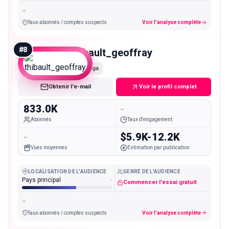
-
faux abonnés / comptes suspects
Voir l'analyse complète
#
8
thibault_geoffray
Mega
Obtenir l'e-mail
Voir le profil complet
833.0K
-
Abonnés
Taux d'engagement
-
$5.9K-12.2K
Vues moyennes
Estimation par publication
LOCALISATION DE L'AUDIENCE
GENRE DE L'AUDIENCE
Pays principal
-
Commencer l'essai gratuit
-
faux abonnés / comptes suspects
Voir l'analyse complète