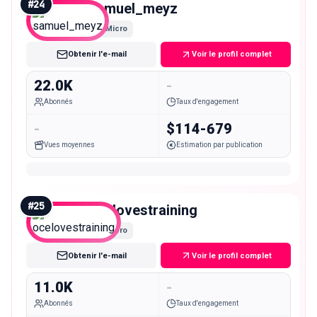
#
24
samuel_meyz
Micro
Obtenir l'e-mail
Voir le profil complet
22.0K
-
Abonnés
Taux d'engagement
-
$114-679
Vues moyennes
Estimation par publication
#
25
ocelovestraining
Micro
Obtenir l'e-mail
Voir le profil complet
11.0K
-
Abonnés
Taux d'engagement