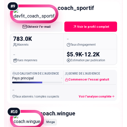
#
9
davfit_coach_sportif
Mega
Obtenir l'e-mail
Voir le profil complet
783.0K
-
Abonnés
Taux d'engagement
-
$5.9K-12.2K
Vues moyennes
Estimation par publication
LOCALISATION DE L'AUDIENCE
GENRE DE L'AUDIENCE
Pays principal
-
Commencer l'essai gratuit
-
faux abonnés / comptes suspects
Voir l'analyse complète
#
10
coach.wingue
Mega