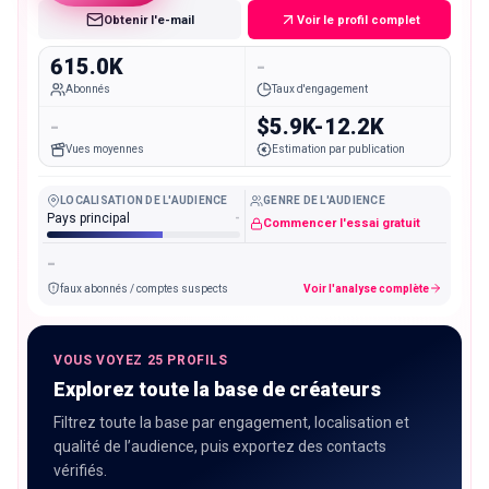
Obtenir l'e-mail
Voir le profil complet
615.0K
-
Abonnés
Taux d'engagement
-
$5.9K-12.2K
Vues moyennes
Estimation par publication
LOCALISATION DE L'AUDIENCE
GENRE DE L'AUDIENCE
Pays principal
-
Commencer l'essai gratuit
-
faux abonnés / comptes suspects
Voir l'analyse complète
VOUS VOYEZ 25 PROFILS
Explorez toute la base de créateurs
Filtrez toute la base par engagement, localisation et
qualité de l’audience, puis exportez des contacts
vérifiés.