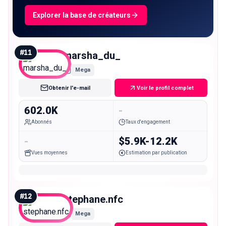
Explorer la base de créateurs
#
11
marsha_du_
Mega
Obtenir l'e-mail
Voir le profil complet
602.0K
-
Abonnés
Taux d'engagement
-
$5.9K-12.2K
Vues moyennes
Estimation par publication
#
12
stephane.nfc
Mega