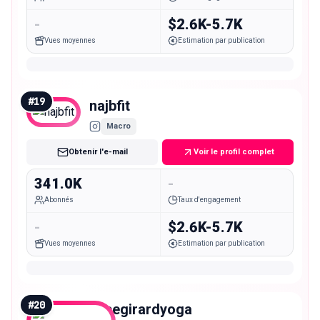
-
$2.6K-5.7K
Vues moyennes
Estimation par publication
#
19
najbfit
Macro
Obtenir l'e-mail
Voir le profil complet
341.0K
-
Abonnés
Taux d'engagement
-
$2.6K-5.7K
Vues moyennes
Estimation par publication
#
20
alicegirardyoga