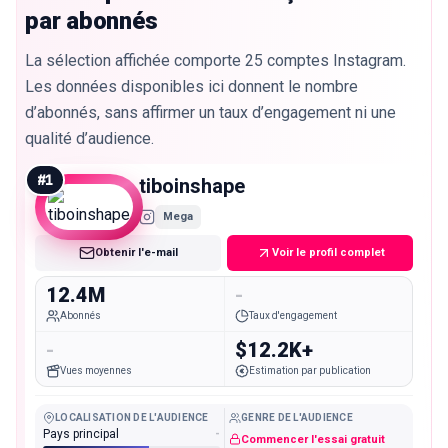
par abonnés
La sélection affichée comporte 25 comptes Instagram.
Les données disponibles ici donnent le nombre
d’abonnés, sans affirmer un taux d’engagement ni une
qualité d’audience.
#
1
tiboinshape
Mega
Obtenir l'e-mail
Voir le profil complet
12.4M
-
Abonnés
Taux d'engagement
-
$12.2K+
Vues moyennes
Estimation par publication
LOCALISATION DE L'AUDIENCE
GENRE DE L'AUDIENCE
Pays principal
-
Commencer l'essai gratuit