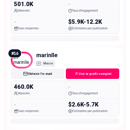
501.0K
-
Abonnés
Taux d'engagement
-
$5.9K-12.2K
Vues moyennes
Estimation par publication
#
16
marinlle
Macro
Obtenir l'e-mail
Voir le profil complet
460.0K
-
Abonnés
Taux d'engagement
-
$2.6K-5.7K
Vues moyennes
Estimation par publication