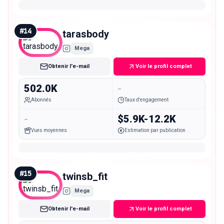
#
14
tarasbody
Mega
Obtenir l'e-mail
Voir le profil complet
502.0K
-
Abonnés
Taux d'engagement
-
$5.9K-12.2K
Vues moyennes
Estimation par publication
#
15
twinsb_fit
Mega
Obtenir l'e-mail
Voir le profil complet