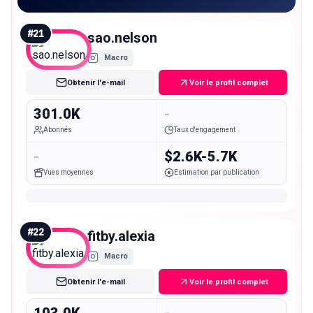
#
21
sao.nelson
Macro
Obtenir l'e-mail
Voir le profil complet
301.0K
-
Abonnés
Taux d'engagement
-
$2.6K-5.7K
Vues moyennes
Estimation par publication
#
22
fitby.alexia
Macro
Obtenir l'e-mail
Voir le profil complet
103.0K
-