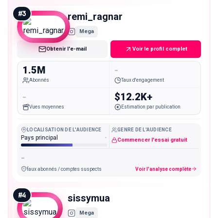
#
3
remi_ragnar
Mega
Obtenir l'e-mail
Voir le profil complet
1.5M
-
Abonnés
Taux d'engagement
-
$12.2K+
Vues moyennes
Estimation par publication
LOCALISATION DE L'AUDIENCE
GENRE DE L'AUDIENCE
Pays principal
-
Commencer l'essai gratuit
-
faux abonnés / comptes suspects
Voir l'analyse complète
#
4
sissymua
Mega