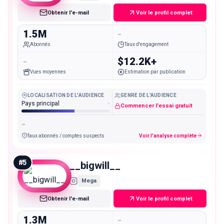
Obtenir l'e-mail
Voir le profil complet
1.5M
-
Abonnés
Taux d'engagement
-
$12.2K+
Vues moyennes
Estimation par publication
LOCALISATION DE L'AUDIENCE
GENRE DE L'AUDIENCE
Pays principal
-
Commencer l'essai gratuit
-
faux abonnés / comptes suspects
Voir l'analyse complète
#
5
__bigwill__
Mega
Obtenir l'e-mail
Voir le profil complet
1.3M
-