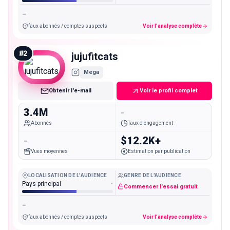
-
faux abonnés / comptes suspects
Voir l'analyse complète
#
2
jujufitcats
Mega
Obtenir l'e-mail
Voir le profil complet
3.4M
-
Abonnés
Taux d'engagement
-
$12.2K+
Vues moyennes
Estimation par publication
LOCALISATION DE L'AUDIENCE
GENRE DE L'AUDIENCE
Pays principal
-
Commencer l'essai gratuit
-
faux abonnés / comptes suspects
Voir l'analyse complète