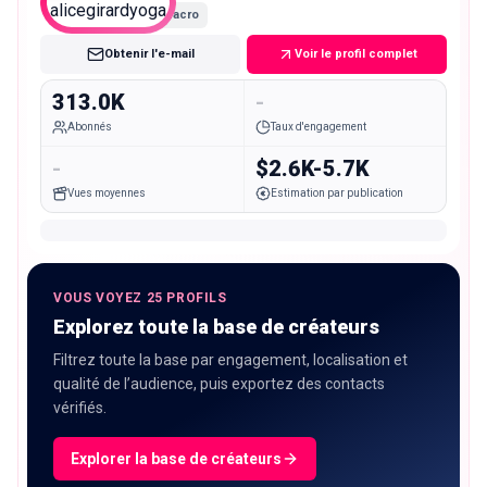
Macro
Obtenir l'e-mail
Voir le profil complet
313.0K
-
Abonnés
Taux d'engagement
-
$2.6K-5.7K
Vues moyennes
Estimation par publication
VOUS VOYEZ 25 PROFILS
Explorez toute la base de créateurs
Filtrez toute la base par engagement, localisation et
qualité de l’audience, puis exportez des contacts
vérifiés.
Explorer la base de créateurs