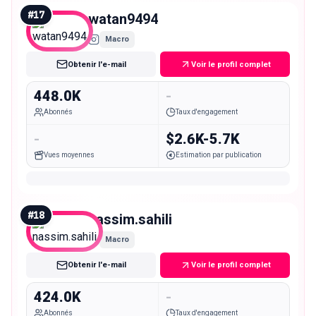
#
17
watan9494
Macro
Obtenir l'e-mail
Voir le profil complet
448.0K
-
Abonnés
Taux d'engagement
-
$2.6K-5.7K
Vues moyennes
Estimation par publication
#
18
nassim.sahili
Macro
Obtenir l'e-mail
Voir le profil complet
424.0K
-
Abonnés
Taux d'engagement