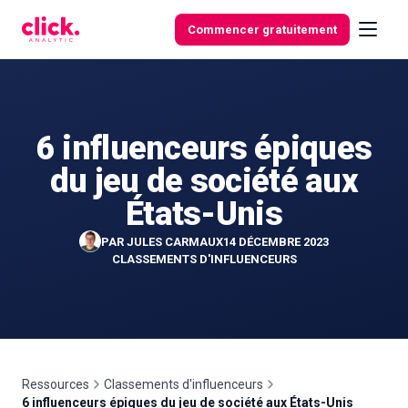
Skip to content
Commencer gratuitement
6 influenceurs épiques
Fonctionnalités
du jeu de société aux
Outils
États-Unis
gratuits
PAR
JULES CARMAUX
14 DÉCEMBRE 2023
CLASSEMENTS D'INFLUENCEURS
Ressources
Classements d'influenceurs
6 influenceurs épiques du jeu de société aux États-Unis