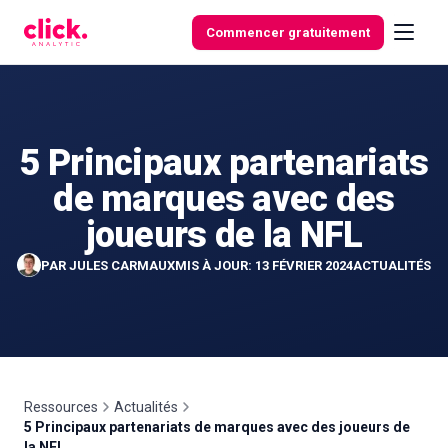
Skip to content
Commencer gratuitement
5 Principaux partenariats
Fonctionnalités
de marques avec des
Outils
joueurs de la NFL
gratuits
PAR
JULES CARMAUX
MIS À JOUR: 13 FÉVRIER 2024
ACTUALITÉS
Ressources
Actualités
5 Principaux partenariats de marques avec des joueurs de
la NFL