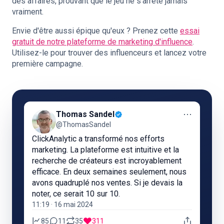
des affaires, prouvant que le jeu ne s’arrête jamais
vraiment.
Envie d'être aussi épique qu'eux ? Prenez cette
essai
gratuit de notre plateforme de marketing d'influence
.
Utilisez-le pour
trouver des influenceurs
et lancez votre
première campagne.
⋯
Thomas Sandel
@ThomasSandel
ClickAnalytic a transformé nos efforts
marketing. La plateforme est intuitive et la
recherche de créateurs est incroyablement
efficace. En deux semaines seulement, nous
avons quadruplé nos ventes. Si je devais la
noter, ce serait 10 sur 10.
11:19 · 16 mai 2024
85
11
35
311