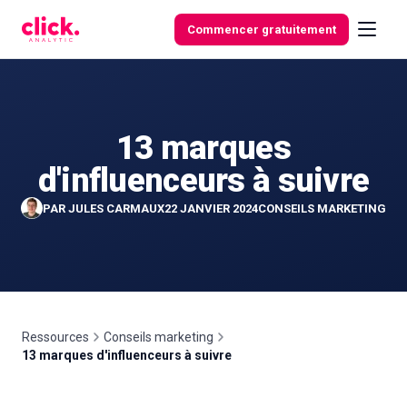
Skip to content
Commencer gratuitement
13 marques
Fonctionnalités
d'influenceurs à suivre
Outils
PAR
JULES CARMAUX
22 JANVIER 2024
CONSEILS MARKETING
gratuits
Ressources
Conseils marketing
13 marques d'influenceurs à suivre