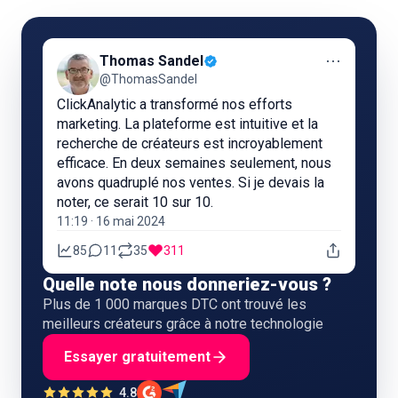
⋯
Thomas Sandel
@ThomasSandel
ClickAnalytic a transformé nos efforts
marketing. La plateforme est intuitive et la
recherche de créateurs est incroyablement
efficace. En deux semaines seulement, nous
avons quadruplé nos ventes. Si je devais la
noter, ce serait 10 sur 10.
11:19 · 16 mai 2024
85
11
35
311
Quelle note nous donneriez-vous ?
Plus de 1 000 marques DTC ont trouvé les
meilleurs créateurs grâce à notre technologie
Essayer gratuitement
4.8