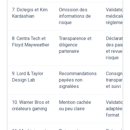
7. Diclegis et Kim
Omission des
Validation
Kardashian
informations de
médicale et
risque
réglementai
8. Centra Tech et
Transparence et
Déclaration
Floyd Mayweather
diligence
des paieme
partenaire
et revue du
risque
9. Lord & Taylor
Recommandations
Consignes 
Design Lab
payées non
transparen
signalées
et suivi
10. Warner Bros et
Mention cachée
Validation
créateurs gaming
ou peu claire
adaptée au
format