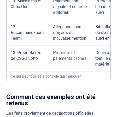
11. Machinima et
Paiement non
Présentatio
Xbox One
signalé et contrôle
honnête et
éditorial
suivi
12.
Allégations non
Bibliothèqu
Recommandations
étayées et
de claims e
Teami
mauvaise mention
suivi en dir
13. Propriétaires
Propriété et
Déclaration
de CSGO Lotto
paiements cachés
tout lien
matériel
Ce qui a échoué et le contrôle qui manquait
Comment ces exemples ont été
retenus
Les faits proviennent de déclarations officielles