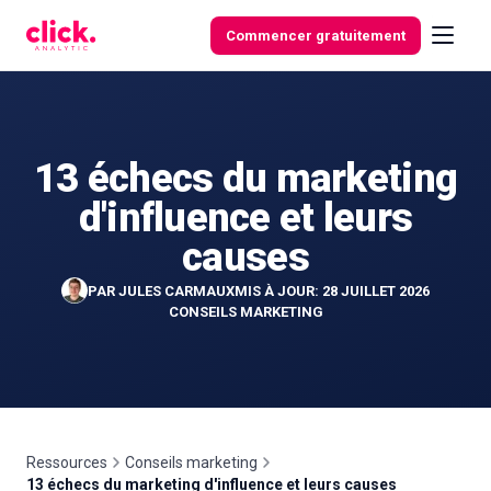
Skip to content
Commencer gratuitement
13 échecs du marketing
Fonctionnalités
d'influence et leurs
Outils
causes
gratuits
PAR
JULES CARMAUX
MIS À JOUR: 28 JUILLET 2026
CONSEILS MARKETING
Ressources
Conseils marketing
13 échecs du marketing d'influence et leurs causes