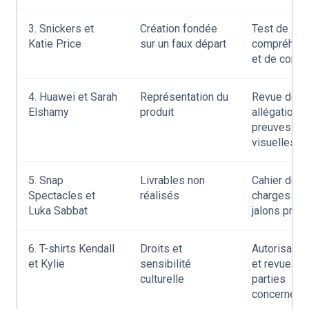
3. Snickers et
Création fondée
Test de
Katie Price
sur un faux départ
compréhen
et de confi
4. Huawei et Sarah
Représentation du
Revue des
Elshamy
produit
allégations 
preuves
visuelles
5. Snap
Livrables non
Cahier des
Spectacles et
réalisés
charges et
Luka Sabbat
jalons préci
6. T-shirts Kendall
Droits et
Autorisatio
et Kylie
sensibilité
et revue de
culturelle
parties
concernées