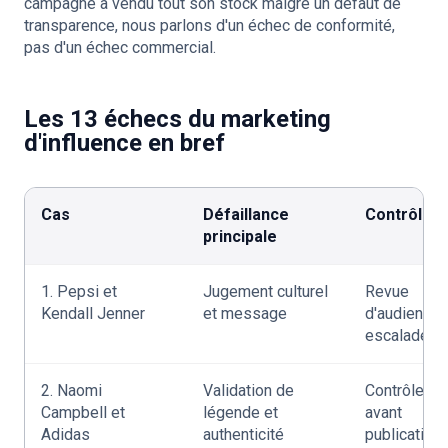
campagne a vendu tout son stock malgré un défaut de
transparence, nous parlons d'un échec de conformité,
pas d'un échec commercial.
Les 13 échecs du marketing
d'influence en bref
Cas
Défaillance
Contrôle ut
principale
1. Pepsi et
Jugement culturel
Revue
Kendall Jenner
et message
d'audience 
escalade
2. Naomi
Validation de
Contrôle fin
Campbell et
légende et
avant
Adidas
authenticité
publication