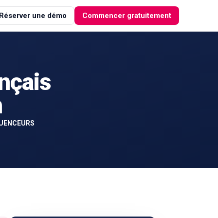
Réserver une démo
Commencer gratuitement
ançais
m
LUENCEURS