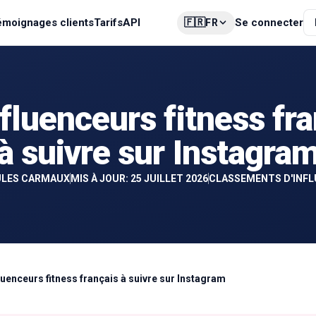
🇫🇷
émoignages clients
Tarifs
API
Se connecter
FR
fluenceurs fitness fr
à suivre sur Instagra
ULES CARMAUX
MIS À JOUR: 25 JUILLET 2026
CLASSEMENTS D'INF
fluenceurs fitness français à suivre sur Instagram