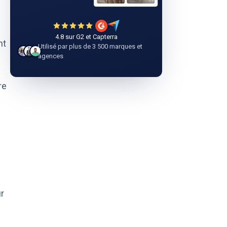
4.8 sur G2 et Capterra
nt
Utilisé par plus de 3 500 marques et
agences
re
r