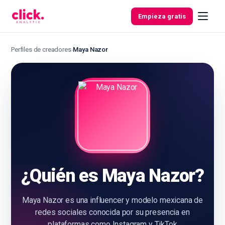
Skip to content
Empieza gratis
Perfiles de creadores
›
Maya Nazor
Funcionalidades
Herramientas
gratuitas
¿Quién es Maya Nazor?
Maya Nazor es una influencer y modelo mexicana de
redes sociales conocida por su presencia en
plataformas como Instagram y TikTok