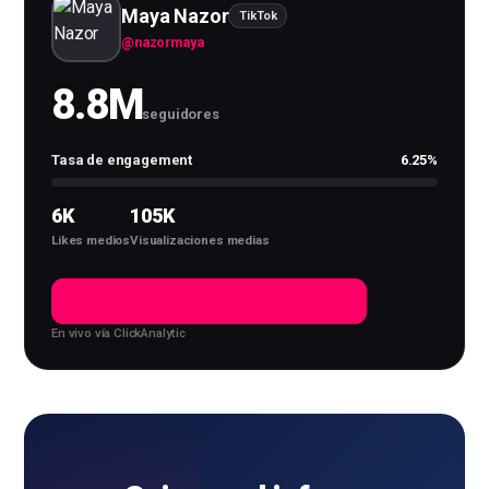
Maya Nazor
TikTok
@
nazormaya
8.8M
seguidores
Tasa de engagement
6.25
%
6K
105K
Likes medios
Visualizaciones medias
Ver la calidad de audiencia completa
En vivo vía ClickAnalytic