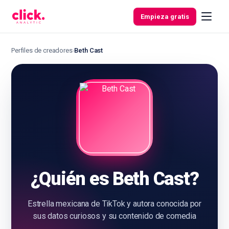
Ir al contenido
Empieza gratis
Perfiles de creadores
›
Beth Cast
Funcionalidades
Herramientas
gratuitas
¿Quién es Beth Cast?
Estrella mexicana de TikTok y autora conocida por
sus datos curiosos y su contenido de comedia