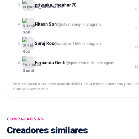
3
priyanka_chouhan70
SE
4
Nitesh Soni
@
niteshsoniy
· Instagram
SE
5
Suraj Rox
@
suraj.rox.1654
· Instagram
SE
6
Fernanda Gentil
@
gentilfernanda
· Instagram
SE
Más creadores de nuestra base de 400M+, en la misma plataforma y con un
audiencia comparable.
COMPARATIVAS
Creadores similares