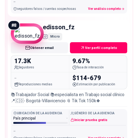
-
seguidores falsos / cuentas sospechosas
Ver análisis completo
#
8
edisson_fz
Micro
Obtener email
Ver perfil completo
17.3K
9.67%
Seguidores
Tasa de interacción
-
$114-679
Reproducciones medias
Estimación por publicación
📚Trabajador Social 📚especialista en Trabajo social clínico
📍🇨🇴- Bogotá-Villavicencio 📎 Tik Tok 150k🍀
UBICACIÓN DE LA AUDIENCIA
GÉNERO DE LA AUDIENCIA
País principal
-
Iniciar prueba gratis
-