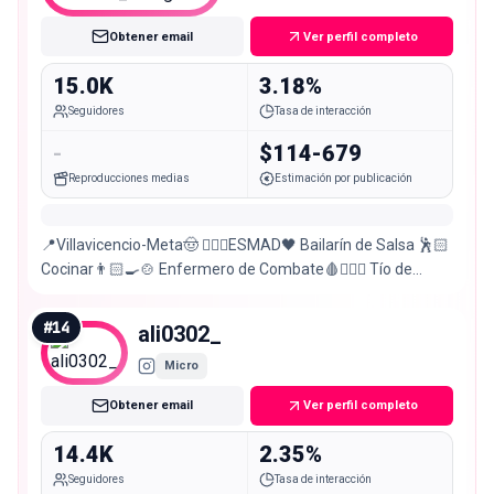
Obtener email
Ver perfil completo
15.0K
3.18%
Seguidores
Tasa de interacción
-
$114-679
Reproducciones medias
Estimación por publicación
📍Villavicencio-Meta🤠 👮🏻‍♂️ESMAD🖤 Bailarín de Salsa 🕺🏻
Cocinar👨🏻‍🍳🍲 Enfermero de Combate🩸👨🏻‍⚕️ Tío de
Alejandra y Valentina🦋🐝 Papá de Isis🐱
#
14
ali0302_
Micro
Obtener email
Ver perfil completo
14.4K
2.35%
Seguidores
Tasa de interacción