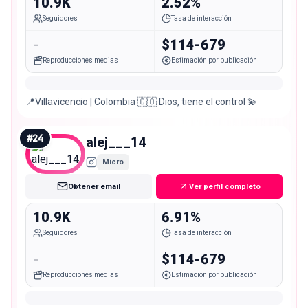
10.9K
2.52%
Seguidores
Tasa de interacción
-
$114-679
Reproducciones medias
Estimación por publicación
📍Villavicencio | Colombia 🇨🇴 Dios, tiene el control 💫
#
24
alej___14
Micro
Obtener email
Ver perfil completo
10.9K
6.91%
Seguidores
Tasa de interacción
-
$114-679
Reproducciones medias
Estimación por publicación