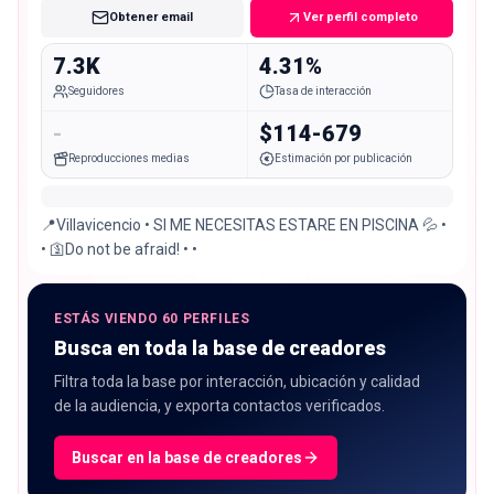
Obtener email
Ver perfil completo
7.3K
4.31%
Seguidores
Tasa de interacción
-
$114-679
Reproducciones medias
Estimación por publicación
📍Villavicencio • SI ME NECESITAS ESTARE EN PISCINA 💦 •
• 🛐Do not be afraid! • •
ESTÁS VIENDO 60 PERFILES
Busca en toda la base de creadores
Filtra toda la base por interacción, ubicación y calidad
de la audiencia, y exporta contactos verificados.
Buscar en la base de creadores