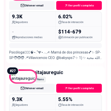
Obtener email
Ver perfil completo
9.3K
6.02%
Seguidores
Tasa de interacción
-
$114-679
Reproducciones medias
Estimación por publicación
Psicóloga👩🏻‍⚕️🧠⋆.˚𝚿⋆𓂃✍︎ Mamá de dos princesas💕✨ SP-
SP🧑‍🧒‍🧒 📍Villavicencio CEO: @babysps7 ✨ الله محبة ✨ (1
𝚂𝚊𝚗 𝙹𝚞𝚊𝚗 4:18)
#
27
anitajaureguic
Nano
Obtener email
Ver perfil completo
9.3K
5.55%
Seguidores
Tasa de interacción