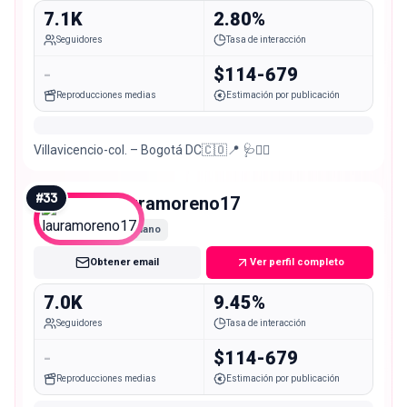
7.1K
2.80%
Seguidores
Tasa de interacción
-
$114-679
Reproducciones medias
Estimación por publicación
Villavicencio-col. – Bogotá DC🇨🇴📍 🩺👩‍⚕️
#
33
lauramoreno17
Nano
Obtener email
Ver perfil completo
7.0K
9.45%
Seguidores
Tasa de interacción
-
$114-679
Reproducciones medias
Estimación por publicación