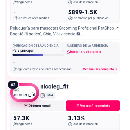
Seguidores
Tasa de interacción
-
$899-1.5K
Reproducciones medias
Estimación por publicación
Peluquería para mascotas Grooming Profaional PetShop 📍
Bogotá (6 sedes), Chía, Villavicencio 🏩
@glamourpetsacademia @glamourpets.cosmetica
UBICACIÓN DE LA AUDIENCIA
GÉNERO DE LA AUDIENCIA
País principal
-
Iniciar prueba gratis
-
seguidores falsos / cuentas sospechosas
Ver análisis completo
#
2
nicoleg_fit
Mid
Obtener email
Ver perfil completo
57.3K
3.13%
Seguidores
Tasa de interacción