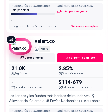
UBICACIÓN DE LA AUDIENCIA
GÉNERO DE LA AUDIENCIA
País principal
-
Iniciar prueba gratis
-
seguidores falsos / cuentas sospechosas
Ver análisis completo
#
6
valart.co
Micro
Obtener email
Ver perfil completo
21.0K
2.85%
Seguidores
Tasa de interacción
-
$114-679
Reproducciones medias
Estimación por publicación
Los lienzos y las fundas más bonitas del mundo 🩷✨ 🌎
Villavicencio, Colombia. 🚚 Envíos Nacionales 👇🏼 Aquí abajo
puedes contactarme
UBICACIÓN DE LA AUDIENCIA
GÉNERO DE LA AUDIENCIA