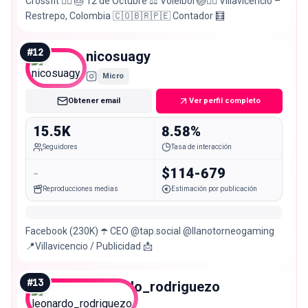
Crossfit 🏋🏽 🎂 12 de Octubre ⚖️ Voleibol 🏐🤾‍♂️ Villavicencio –
Restrepo, Colombia 🇨🇴🇧🇷🇵🇪 Contador 🧮
#
12
nicosuagy
Micro
Obtener email
Ver perfil completo
15.5K
8.58%
Seguidores
Tasa de interacción
-
$114-679
Reproducciones medias
Estimación por publicación
Facebook (230K) ☂️ CEO @tap.social @llanotorneogaming
📍Villavicencio / Publicidad 📩
#
13
leonardo_rodriguezo
Micro