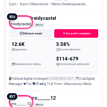
2 pm – 8 pm | Villavicencio – Meta | Desbloqueando
recuerdos🤩 | 📲 Pautas 📩 TIK TOK ↗️145k
#
16
freidycastel
Micro
Obtener email
Ver perfil completo
12.6K
3.58%
Seguidores
Tasa de interacción
-
$114-679
Reproducciones medias
Estimación por publicación
🖥️Political digital strategist🇨🇴🇲🇽🇪🇨🇬🇹 🧑🏻‍💻Digital
Manager 🐦Tw 🗣️Fb 📸Ig Tt🎵 From: Villavicencio, Meta
#
17
vro_____12
Micro