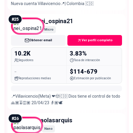
Nueva cuenta Villavicencio📍| Colombia 🇨🇴
#
25
nei_ospina21
Micro
Obtener email
Ver perfil completo
10.2K
3.83%
Seguidores
Tasa de interacción
-
$114-679
Reproducciones medias
Estimación por publicación
📍Villavicencio(Meta) ❤🤠🇨🇴 Dios tiene el control de todo
🙏🏽⏳👏🏽 20/04/23 👵🏽🕊️
#
26
paolasarquis
Nano