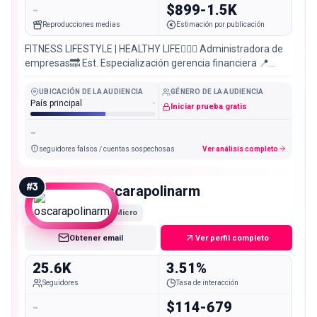
-
$899-1.5K
Reproducciones medias
Estimación por publicación
FITNESS LIFESTYLE | HEALTHY LIFE🏋🏼‍♀️ Administradora de
empresas🔜 Est. Especialización gerencia financiera 📍
Villavicencio, Colombia
UBICACIÓN DE LA AUDIENCIA
GÉNERO DE LA AUDIENCIA
País principal
-
Iniciar prueba gratis
-
seguidores falsos / cuentas sospechosas
Ver análisis completo
#
3
oscarapolinarm
Micro
Obtener email
Ver perfil completo
25.6K
3.51%
Seguidores
Tasa de interacción
-
$114-679