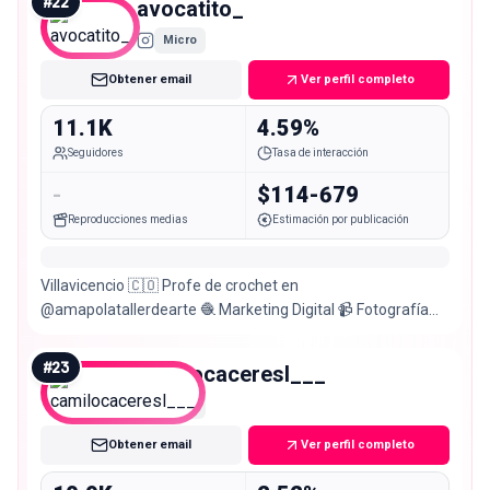
#
22
avocatito_
Micro
Obtener email
Ver perfil completo
11.1K
4.59%
Seguidores
Tasa de interacción
-
$114-679
Reproducciones medias
Estimación por publicación
Villavicencio 🇨🇴 Profe de crochet en
@amapolatallerdearte 🧶 Marketing Digital 📹 Fotografía
profesional 📸
#
23
camilocaceresl___
Micro
Obtener email
Ver perfil completo