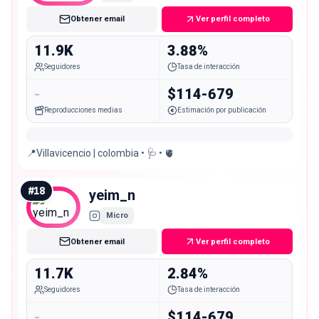
Obtener email
Ver perfil completo
11.9K
3.88%
Seguidores
Tasa de interacción
-
$114-679
Reproducciones medias
Estimación por publicación
📍Villavicencio | colombia • 🩺 • 🫀
#
18
yeim_n
Micro
Obtener email
Ver perfil completo
11.7K
2.84%
Seguidores
Tasa de interacción
-
$114-679