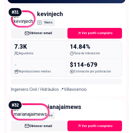
#
31
kevinjech
Nano
Obtener email
Ver perfil completo
7.3K
14.84%
Seguidores
Tasa de interacción
-
$114-679
Reproducciones medias
Estimación por publicación
Ingeniero Civil / Hidráulico 📍Villavicencio
#
32
marianajaimews
Nano
Obtener email
Ver perfil completo