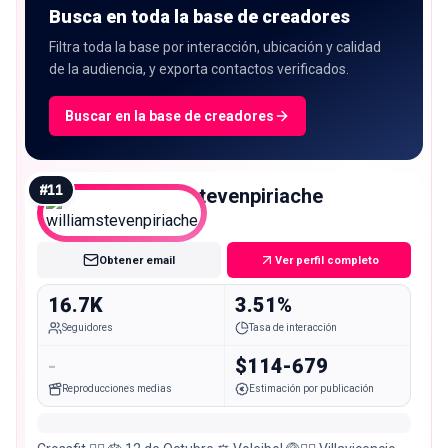
Busca en toda la base de creadores
Filtra toda la base por interacción, ubicación y calidad
de la audiencia, y exporta contactos verificados.
Buscar en la base de creadores
#
11
williamstevenpiriache
Micro
Obtener email
Ver perfil completo
16.7K
3.51%
Seguidores
Tasa de interacción
-
$114-679
Reproducciones medias
Estimación por publicación