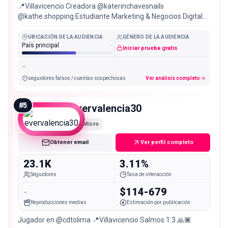
📍Villavicencio Creadora @katerinchavesnails
@kathe.shopping Estudiante Marketing & Negocios Digitales
Filipenses 4:13🤍 Estilista Profesional 💇🏻‍♀️
UBICACIÓN DE LA AUDIENCIA
GÉNERO DE LA AUDIENCIA
País principal
-
Iniciar prueba gratis
-
seguidores falsos / cuentas sospechosas
Ver análisis completo
#
5
evervalencia30
Micro
Obtener email
Ver perfil completo
23.1K
3.11%
Seguidores
Tasa de interacción
-
$114-679
Reproducciones medias
Estimación por publicación
Jugador en @cdtolima 📍Villavicencio Salmos 1:3 🙏🏿