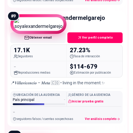
seguidores falsos / cuentas sospechosas
Ver análisis completo
#
9
soyalexandermelgarejo
Micro
Obtener email
Ver perfil completo
17.1K
27.23%
Seguidores
Tasa de interacción
-
$114-679
Reproducciones medias
Estimación por publicación
📍𝑽𝒊𝒍𝒍𝒂𝒗𝒊𝒄𝒆𝒏𝒄𝒊𝒐 – 𝑴𝒆𝒕𝒂 🇨🇴 • living in the moment.✨
UBICACIÓN DE LA AUDIENCIA
GÉNERO DE LA AUDIENCIA
País principal
-
Iniciar prueba gratis
-
seguidores falsos / cuentas sospechosas
Ver análisis completo