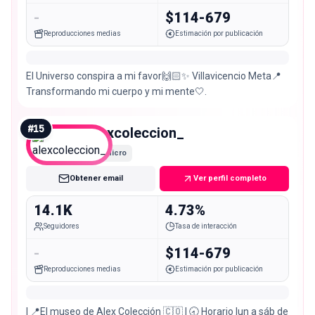
-
$114-679
Reproducciones medias
Estimación por publicación
El Universo conspira a mi favor🙌🏻✨ Villavicencio Meta📍
Transformando mi cuerpo y mi mente🤍.
#
15
alexcoleccion_
Micro
Obtener email
Ver perfil completo
14.1K
4.73%
Seguidores
Tasa de interacción
-
$114-679
Reproducciones medias
Estimación por publicación
| 📍El museo de Alex Colección 🇨🇴 | 🕣 Horario lun a sáb de