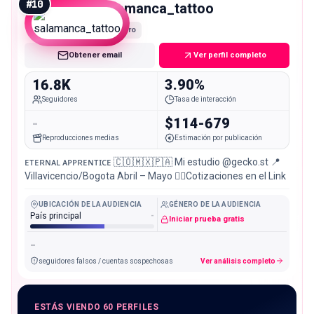
#
10
salamanca_tattoo
Micro
Obtener email
Ver perfil completo
16.8K
3.90%
Seguidores
Tasa de interacción
-
$114-679
Reproducciones medias
Estimación por publicación
ᴇᴛᴇʀɴᴀʟ ᴀᴘᴘʀᴇɴᴛɪᴄᴇ 🇨🇴🇲🇽🇵🇦 Mi estudio @gecko.st 📍
Villavicencio/Bogota Abril – Mayo 👇🏻Cotizaciones en el Link
UBICACIÓN DE LA AUDIENCIA
GÉNERO DE LA AUDIENCIA
País principal
-
Iniciar prueba gratis
-
seguidores falsos / cuentas sospechosas
Ver análisis completo
ESTÁS VIENDO 60 PERFILES