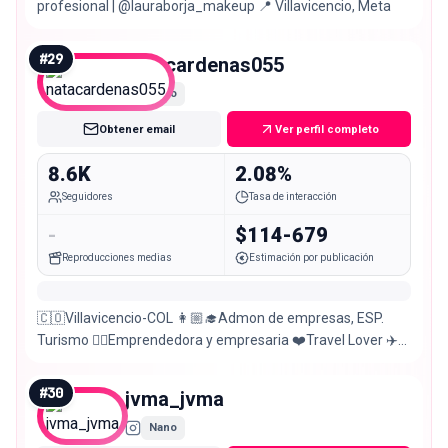
profesional | @lauraborja_makeup 📍 Villavicencio, Meta
#
29
natacardenas055
Nano
Obtener email
Ver perfil completo
8.6K
2.08%
Seguidores
Tasa de interacción
-
$114-679
Reproducciones medias
Estimación por publicación
🇨🇴Villavicencio-COL 👩🏼‍🎓Admon de empresas, ESP.
Turismo 🙋‍♀️Emprendedora y empresaria ❤️Travel Lover ✈️
🌍
#
30
jvma_jvma
Nano