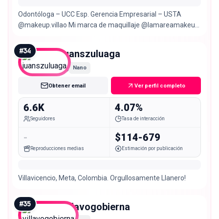
Odontóloga – UCC Esp. Gerencia Empresarial – USTA
@makeup.villao Mi marca de maquillaje @lamareamakeup
📍Villavicencio
#
34
juanszuluaga
Nano
Obtener email
Ver perfil completo
6.6K
4.07%
Seguidores
Tasa de interacción
-
$114-679
Reproducciones medias
Estimación por publicación
Villavicencio, Meta, Colombia. Orgullosamente Llanero!
#
35
villavogobierna