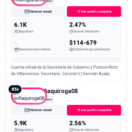
Nano
Obtener email
Ver perfil completo
6.1K
2.47%
Seguidores
Tasa de interacción
-
$114-679
Reproducciones medias
Estimación por publicación
Cuenta oficial de la Secretaría de Gobierno y Postconflicto
de Villavicencio. Secretario: Coronel (r) Germán Ayala.
#
36
sofiaquiroga08
Nano
Obtener email
Ver perfil completo
5.9K
2.56%
Seguidores
Tasa de interacción