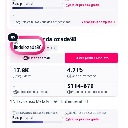
País principal
-
Iniciar prueba gratis
-
seguidores falsos / cuentas sospechosas
Ver análisis completo
#
7
lindalozada98
Micro
Obtener email
Ver perfil completo
17.8K
4.71%
Seguidores
Tasa de interacción
-
$114-679
Reproducciones medias
Estimación por publicación
°| Villavicencio Meta🐎 °| ❤️ °| Enfermera👩🏻‍⚕️
UBICACIÓN DE LA AUDIENCIA
GÉNERO DE LA AUDIENCIA
País principal
-
Iniciar prueba gratis