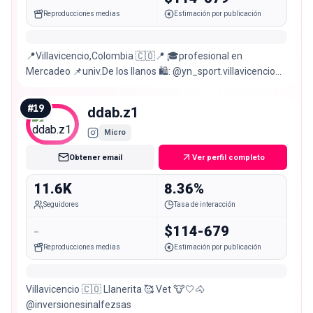
Reproducciones medias
Estimación por publicación
📍Villavicencio,Colombia 🇨🇴📍 🎓profesional en
Mercadeo 📌univ.De los llanos 🛍: @yn_sport.villavicencio
🏋️: @trackershop_men
#
19
ddab.z1
Micro
Obtener email
Ver perfil completo
11.6K
8.36%
Seguidores
Tasa de interacción
-
$114-679
Reproducciones medias
Estimación por publicación
Villavicencio 🇨🇴 Llanerita 🥰 Vet 🐮🤍🐴
@inversionesinalfezsas