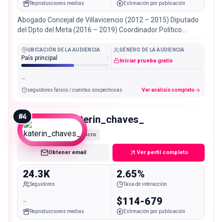
Reproducciones medias
Estimación por publicación
Abogado Concejal de Villavicencio (2012 – 2015) Diputado
del Dpto del Meta (2016 – 2019) Coordinador Político
Nacional – Partido de la U (2020 – 2021)
UBICACIÓN DE LA AUDIENCIA
GÉNERO DE LA AUDIENCIA
País principal
-
Iniciar prueba gratis
-
seguidores falsos / cuentas sospechosas
Ver análisis completo
#
4
katerin_chaves_
Micro
Obtener email
Ver perfil completo
24.3K
2.65%
Seguidores
Tasa de interacción
-
$114-679
Reproducciones medias
Estimación por publicación