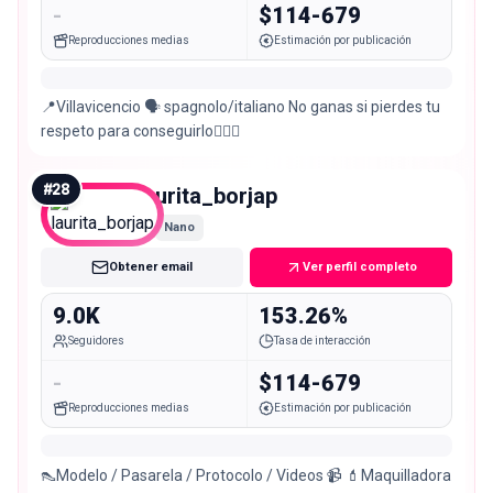
-
$114-679
Reproducciones medias
Estimación por publicación
📍Villavicencio 🗣️ spagnolo/italiano No ganas si pierdes tu
respeto para conseguirlo🧚🏼‍♀️
#
28
laurita_borjap
Nano
Obtener email
Ver perfil completo
9.0K
153.26%
Seguidores
Tasa de interacción
-
$114-679
Reproducciones medias
Estimación por publicación
👠Modelo / Pasarela / Protocolo / Videos 📹 💄Maquilladora