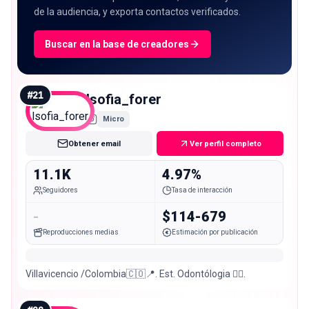
de la audiencia, y exporta contactos verificados.
Buscar en la base de creadores
#
21
lsofia_forer
Micro
Obtener email
Ver perfil completo
11.1K
4.97%
Seguidores
Tasa de interacción
-
$114-679
Reproducciones medias
Estimación por publicación
Villavicencio /Colombia🇨🇴📍. Est. Odontólogia 👩‍⚕️.