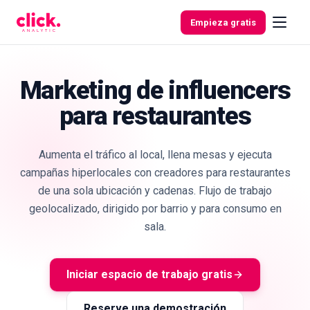
Skip to content
Empieza gratis
Marketing de influencers
para restaurantes
Funcionalidades
Herramientas
Aumenta el tráfico al local, llena mesas y ejecuta
gratuitas
campañas hiperlocales con creadores para restaurantes
de una sola ubicación y cadenas. Flujo de trabajo
geolocalizado, dirigido por barrio y para consumo en
sala.
Iniciar espacio de trabajo gratis
Reserve una demostración