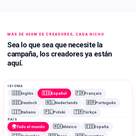
MÁS DE 400M DE CREADORES, CADA NICHO
Sea lo que sea que necesite la
campaña, los creadores ya están
aquí.
IDIOMA
🇺🇸
🇪🇸
🇫🇷
Inglés
Español
Français
🇩🇪
🇳🇱
🇧🇷
Deutsch
Nederlands
Português
🇮🇹
🇵🇱
🇹🇷
Italiano
Polski
Türkçe
PAÍS
🌍
🇲🇽
🇪🇸
Todo el mundo
México
España