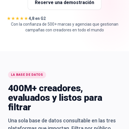
Reserve una demostración
★★★★★
4,8 en G2
Con la confianza de 500+ marcas y agencias que gestionan
campañas con creadores en todo el mundo
🇪🇸
ES
LA BASE DE DATOS
400M+ creadores,
evaluados y listos para
filtrar
Una sola base de datos consultable en las tres
plataformas que importan. Filtra por público,