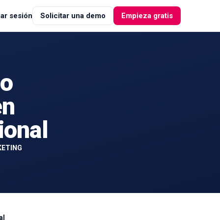
iar sesión
Solicitar una demo
Empieza gratis
mo
en
ional
KETING
al