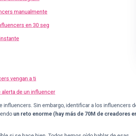
luencers manualmente
influencers en 30 seg
instante
cers vengan a ti
 alerta de un influencer
 influencers. Sin embargo, identificar a los influencers d
siendo
un reto enorme (hay más de 70M de creadores e
íble si se hace bien. Todos hemos oído hablar de esas