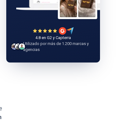
4.8 en G2 y Capterra
Utilizado por más de 1.200 marcas y
agencias
e
n