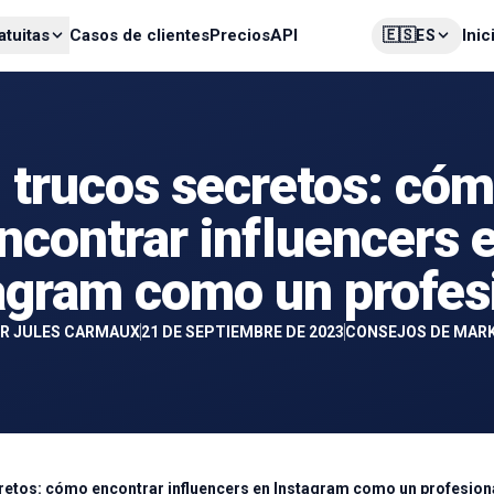
🇪🇸
atuitas
Casos de clientes
Precios
API
Inic
ES
 trucos secretos: có
ncontrar influencers 
agram como un profes
R
JULES CARMAUX
21 DE SEPTIEMBRE DE 2023
CONSEJOS DE MAR
retos: cómo encontrar influencers en Instagram como un profesion