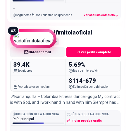
-
seguidores falsos / cuentas sospechosas
Ver análisis completo
#
8
vadolfimitolaoficial
Micro
Obtener email
Ver perfil completo
39.4K
5.69%
Seguidores
Tasa de interacción
-
$114-679
Reproducciones medias
Estimación por publicación
📍Barranquilla – Colombia Fitness dancer-gogo My contract
is with God, and I work hand in hand with him Siempre has el
bien y no mires A quien❤️
UBICACIÓN DE LA AUDIENCIA
GÉNERO DE LA AUDIENCIA
País principal
-
Iniciar prueba gratis