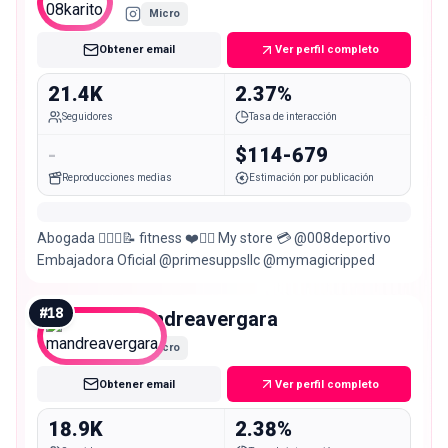
Micro
Obtener email
Ver perfil completo
21.4K
2.37%
Seguidores
Tasa de interacción
-
$114-679
Reproducciones medias
Estimación por publicación
Abogada 👩🏻‍⚖️📝 fitness ❤️🏋️‍♀️ My store 💳 @008deportivo
Embajadora Oficial @primesuppsllc @mymagicripped
#
18
mandreavergara
Micro
Obtener email
Ver perfil completo
18.9K
2.38%