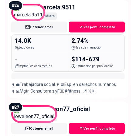
#
26
marcela.9511
Micro
Obtener email
Ver perfil completo
14.0K
2.74%
Seguidores
Tasa de interacción
-
$114-679
Reproducciones medias
Estimación por publicación
👩‍💼Trabajadora social.👩‍💻Esp. en derechos humanos.
👩‍💻Mgtr. Consultora s.yF🏋️‍♀️#fitness. 📍🇨🇴
#
27
loweleon77_oficial
Micro
Obtener email
Ver perfil completo