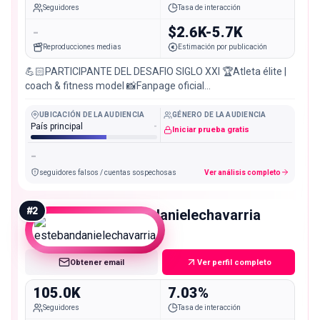
Seguidores
Tasa de interacción
-
$2.6K-5.7K
Reproducciones medias
Estimación por publicación
💪🏻PARTICIPANTE DEL DESAFIO SIGLO XXI 🏆Atleta élite |
coach & fitness model 📸Fanpage oficial
@juandesafiofanpage
UBICACIÓN DE LA AUDIENCIA
GÉNERO DE LA AUDIENCIA
País principal
-
Iniciar prueba gratis
-
seguidores falsos / cuentas sospechosas
Ver análisis completo
#
2
estebandanielechavarria
Macro
Obtener email
Ver perfil completo
105.0K
7.03%
Seguidores
Tasa de interacción