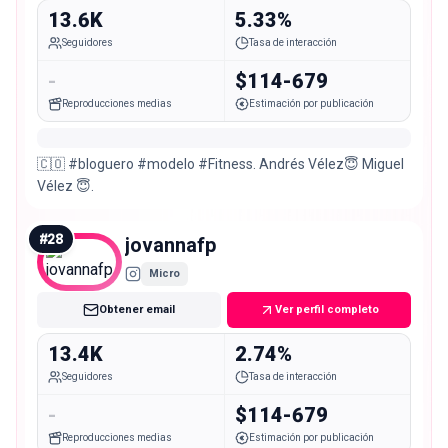
13.6K
5.33%
Seguidores
Tasa de interacción
-
$114-679
Reproducciones medias
Estimación por publicación
🇨🇴 #bloguero #modelo #Fitness. Andrés Vélez😇 Miguel
Vélez 😇.
#
28
jovannafp
Micro
Obtener email
Ver perfil completo
13.4K
2.74%
Seguidores
Tasa de interacción
-
$114-679
Reproducciones medias
Estimación por publicación