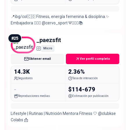
📍ibg/col🇨🇴 Fitness, energía femenina & disciplina.✨
Embajadora 🏋🏼‍♀️ @cervo_sport Ψ👩🏼‍⚕️📚
#
25
_paezsfit
Micro
Obtener email
Ver perfil completo
14.3K
2.36%
Seguidores
Tasa de interacción
-
$114-679
Reproducciones medias
Estimación por publicación
Lifestyle | Rutinas | Nutrición Mentora Fitness 🤍 @clubkse
Colabs 📩