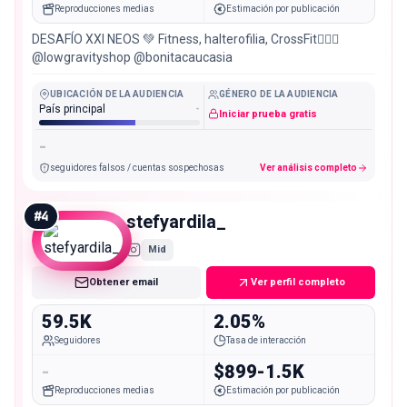
Reproducciones medias
Estimación por publicación
DESAFÍO XXI NEOS 💚 Fitness, halterofilia, CrossFit🏋🏻‍♀️
@lowgravityshop @bonitacaucasia
UBICACIÓN DE LA AUDIENCIA
GÉNERO DE LA AUDIENCIA
País principal
-
Iniciar prueba gratis
-
seguidores falsos / cuentas sospechosas
Ver análisis completo
#
4
stefyardila_
Mid
Obtener email
Ver perfil completo
59.5K
2.05%
Seguidores
Tasa de interacción
-
$899-1.5K
Reproducciones medias
Estimación por publicación