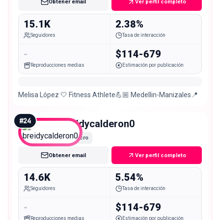
Obtener email
Ver perfil completo
15.1K
2.38%
Seguidores
Tasa de interacción
-
$114-679
Reproducciones medias
Estimación por publicación
Melisa López 🤍 Fitness Athlete💪🏼 Medellin-Manizales📍
#
24
breidycalderon0
Micro
Obtener email
Ver perfil completo
14.6K
5.54%
Seguidores
Tasa de interacción
-
$114-679
Reproducciones medias
Estimación por publicación