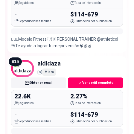
Seguidores
Tasa de interacción
-
$114-679
Reproducciones medias
Estimación por publicación
🏋🏻‍♀️Modelo Fitness 🇨🇴 PERSONAL TRAINER @athleticol
🎯Te ayudo a lograr tu mejor versión🧠🍏🍎
#
15
aldidaza
Micro
Obtener email
Ver perfil completo
22.6K
2.27%
Seguidores
Tasa de interacción
-
$114-679
Reproducciones medias
Estimación por publicación