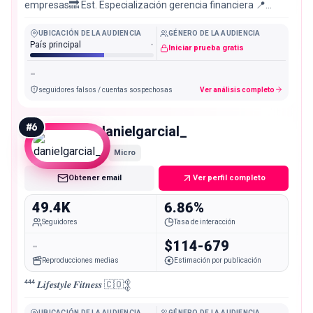
empresas🔜 Est. Especialización gerencia financiera 📍
Villavicencio, Colombia
UBICACIÓN DE LA AUDIENCIA
GÉNERO DE LA AUDIENCIA
País principal
-
Iniciar prueba gratis
-
seguidores falsos / cuentas sospechosas
Ver análisis completo
#
6
danielgarcial_
Micro
Obtener email
Ver perfil completo
49.4K
6.86%
Seguidores
Tasa de interacción
-
$114-679
Reproducciones medias
Estimación por publicación
⁴⁴⁴ 𝑳𝒊𝒇𝒆𝒔𝒕𝒚𝒍𝒆 𝑭𝒊𝒕𝒏𝒆𝒔𝒔 🇨🇴𒉭
UBICACIÓN DE LA AUDIENCIA
GÉNERO DE LA AUDIENCIA