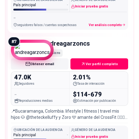
País principal
-
Iniciar prueba gratis
-
seguidores falsos / cuentas sospechosas
Ver análisis completo
#
7
andreagarzoncs
Micro
Obtener email
Ver perfil completo
47.0K
2.01%
Seguidores
Tasa de interacción
-
$114-679
Reproducciones medias
Estimación por publicación
📍Bucaramanga, Colombia. lifestyle | fitness | travel mis
hijos 🐶 @theteckelluffy y Zoro 🩵 amante del CrossFit 🏋🏼‍♀️
~ all we have is now
UBICACIÓN DE LA AUDIENCIA
GÉNERO DE LA AUDIENCIA
País principal
-
Iniciar prueba gratis