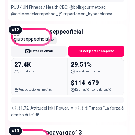
PUJ / UN Fitness / Health CEO: @bolisgourmetbaq_
@deliciasdelcampobaq_ @importacion_bypaoblanco
#
12
giusseppeoficial
Micro
Obtener email
Ver perfil completo
27.4K
29.51%
Seguidores
Tasa de interacción
-
$114-679
Reproducciones medias
Estimación por publicación
🇨🇴 1.72 |Attitude| Ink | Power. 🇲🇽🇧🇷| Fitness “La forza è
dentro di te” 🖤
#
13
juancavargas13