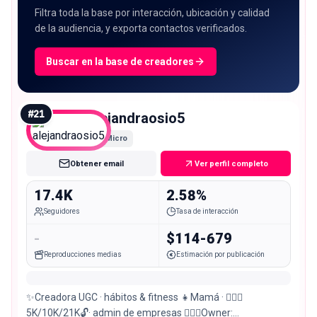
Filtra toda la base por interacción, ubicación y calidad
de la audiencia, y exporta contactos verificados.
Buscar en la base de creadores
#
21
alejandraosio5
Micro
Obtener email
Ver perfil completo
17.4K
2.58%
Seguidores
Tasa de interacción
-
$114-679
Reproducciones medias
Estimación por publicación
✨Creadora UGC · hábitos & fitness 👧Mamá · 🏃🏻‍♀️
5K/10K/21K🔓· admin de empresas 🏋🏻‍♀️Owner: