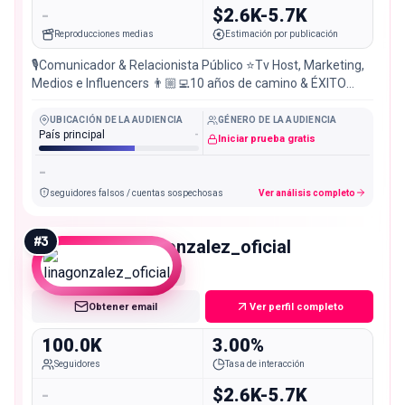
-
$2.6K-5.7K
Reproducciones medias
Estimación por publicación
🎙Comunicador & Relacionista Público ⭐️Tv Host, Marketing,
Medios e Influencers 👨🏼‍💻10 años de camino & ÉXITO
@somosedeo 🙏🏼Expansión @yosoyarrazante
UBICACIÓN DE LA AUDIENCIA
GÉNERO DE LA AUDIENCIA
País principal
-
Iniciar prueba gratis
-
seguidores falsos / cuentas sospechosas
Ver análisis completo
#
3
linagonzalez_oficial
Macro
Obtener email
Ver perfil completo
100.0K
3.00%
Seguidores
Tasa de interacción
-
$2.6K-5.7K