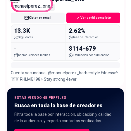
Micro
Obtener email
Ver perfil completo
13.3K
2.62%
Seguidores
Tasa de interacción
-
$114-679
Reproducciones medias
Estimación por publicación
Cuenta secundaria- @manuelperez_barberstyle Fitness🌱
🇨🇴 RHLM👹 98⚡️ Stay strong 4ever
ESTÁS VIENDO 45 PERFILES
Busca en toda la base de creadores
Filtra toda la base por interacción, ubicación y calidad
de la audiencia, y exporta contactos verificados.