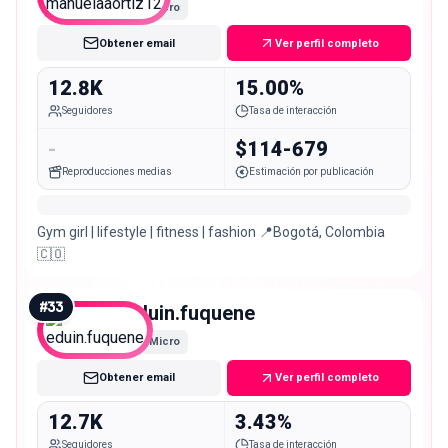
Micro
Obtener email
Ver perfil completo
12.8K
15.00%
Seguidores
Tasa de interacción
-
$114-679
Reproducciones medias
Estimación por publicación
Gym girl | lifestyle | fitness | fashion 📍Bogotá, Colombia
🇨🇴
#
33
eduin.fuquene
Micro
Obtener email
Ver perfil completo
12.7K
3.43%
Seguidores
Tasa de interacción