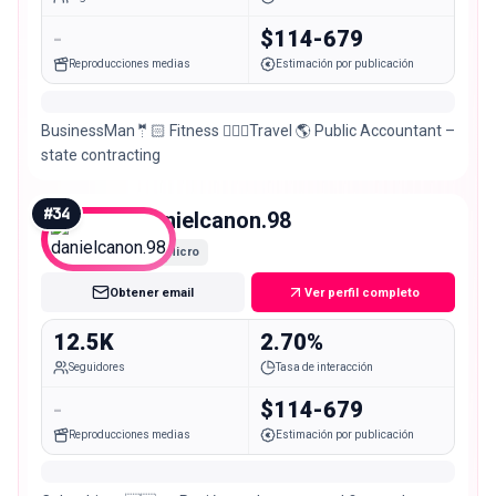
-
$114-679
Reproducciones medias
Estimación por publicación
BusinessMan🤵🏻 Fitness 🏋🏻‍♂️Travel 🌎 Public Accountant –
state contracting
#
34
danielcanon.98
Micro
Obtener email
Ver perfil completo
12.5K
2.70%
Seguidores
Tasa de interacción
-
$114-679
Reproducciones medias
Estimación por publicación