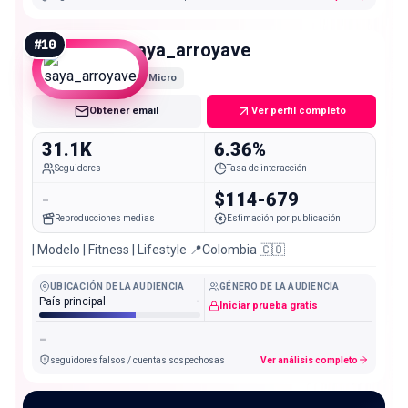
#
10
saya_arroyave
Micro
Obtener email
Ver perfil completo
31.1K
6.36%
Seguidores
Tasa de interacción
-
$114-679
Reproducciones medias
Estimación por publicación
| Modelo | Fitness | Lifestyle 📍Colombia 🇨🇴
UBICACIÓN DE LA AUDIENCIA
GÉNERO DE LA AUDIENCIA
País principal
-
Iniciar prueba gratis
-
seguidores falsos / cuentas sospechosas
Ver análisis completo