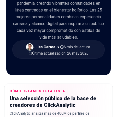
pandemia, creando vibrantes comunidades en
línea centradas en el bienestar holístico. Las 25
mejores personalidades combinan experiencia,
carisma y alcance digital para inspirar a un público
🇪🇸
ES
cada vez mayor comprometido con estilos de
vida más saludables.
Jules Carmaux
·
6 min de lectura
·
Última actualización
:
26 may 2026
CÓMO CREAMOS ESTA LISTA
Una selección pública de la base de
creadores de ClickAnalytic
ClickAnalytic analiza más de 400M de perfiles de