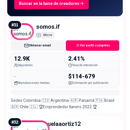
Buscar en la base de creadores
#
31
somos.if
Micro
Obtener email
Ver perfil completo
12.9K
2.41%
Seguidores
Tasa de interacción
-
$114-679
Reproducciones medias
Estimación por publicación
Sedes Colombia 🇨🇴 Argentina 🇦🇷 Panamá 🇵🇦 Brasil
🇧🇷 Chile 🇨🇱 🏆Emprendedor llanero 2022 🏆
Emprendedor del año 2023 FENALCO 📲 👇🏻
#
32
manuelaaortiz12