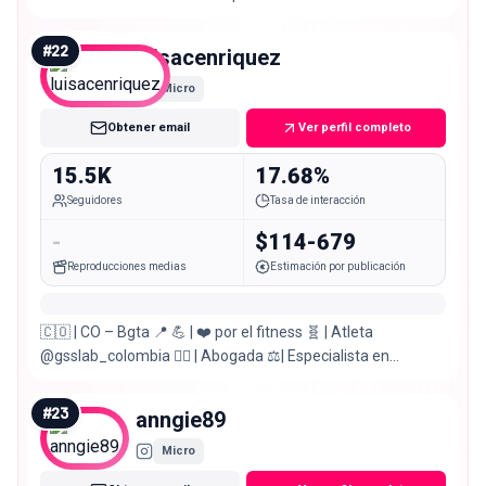
@vive3fitness 📤 Portafolio + colabs + emprende conmigo
↓
#
22
luisacenriquez
Micro
Obtener email
Ver perfil completo
15.5K
17.68%
Seguidores
Tasa de interacción
-
$114-679
Reproducciones medias
Estimación por publicación
🇨🇴 | CO – Bgta 📍 💪 | ❤️ por el fitness 🧬 | Atleta
@gsslab_colombia 👩‍⚖ | Abogada ⚖️| Especialista en
Constitucional y Administrativo
#
23
anngie89
Micro