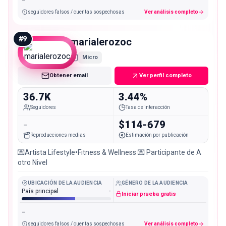
-
seguidores falsos / cuentas sospechosas
Ver análisis completo
#
9
marialerozoc
Micro
Obtener email
Ver perfil completo
36.7K
3.44%
Seguidores
Tasa de interacción
-
$114-679
Reproducciones medias
Estimación por publicación
💌Artista Lifestyle•Fitness & Wellness 💌 Participante de A
otro Nivel
UBICACIÓN DE LA AUDIENCIA
GÉNERO DE LA AUDIENCIA
País principal
-
Iniciar prueba gratis
-
seguidores falsos / cuentas sospechosas
Ver análisis completo