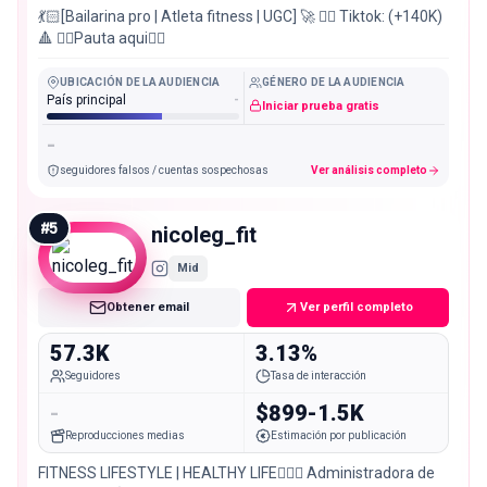
💃🏻[Bailarina pro | Atleta fitness | UGC] 🚀 ❤️‍🔥 Tiktok: (+140K)
🔺 👇🏻Pauta aqui👇🏻
UBICACIÓN DE LA AUDIENCIA
GÉNERO DE LA AUDIENCIA
País principal
-
Iniciar prueba gratis
-
seguidores falsos / cuentas sospechosas
Ver análisis completo
#
5
nicoleg_fit
Mid
Obtener email
Ver perfil completo
57.3K
3.13%
Seguidores
Tasa de interacción
-
$899-1.5K
Reproducciones medias
Estimación por publicación
FITNESS LIFESTYLE | HEALTHY LIFE🏋🏼‍♀️ Administradora de