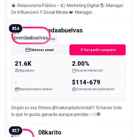
🧠: Relacionista Público – 💵: Marketing Digital 🌎: Manager
De Influencers Y Social Media ❤️: Manager
@lasporristasdeljunioroficial
#
16
brendaabuelvas
Micro
Obtener email
Ver perfil completo
21.6K
2.00%
Seguidores
Tasa de interacción
-
$114-679
Reproducciones medias
Estimación por publicación
Según yo soy fitness @makeupbybrenda01 Si haces todo
lo que te gusta, ganarás aunque pierdas✨♋️🧿
#
17
08karito