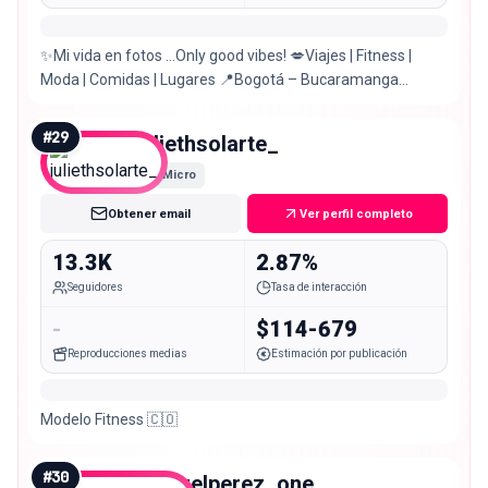
✨Mi vida en fotos …Only good vibes! 💋Viajes | Fitness |
Moda | Comidas | Lugares 📍Bogotá – Bucaramanga
VESTIDOS DE BAÑO @_avastore
#
29
juliethsolarte_
Micro
Obtener email
Ver perfil completo
13.3K
2.87%
Seguidores
Tasa de interacción
-
$114-679
Reproducciones medias
Estimación por publicación
Modelo Fitness 🇨🇴
#
30
manuelperez_one