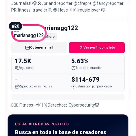
Journalist! 🎧 🎤, pr and reporter @cfrepre @fandyreporter
PR fitness, traveler ♏️ 🧿 I love 🇨🇴 music lover 🎼
#
20
marianagg122
Micro
Obtener email
Ver perfil completo
17.5K
5.63%
Seguidores
Tasa de interacción
-
$114-679
Reproducciones medias
Estimación por publicación
🏋🏻‍♀️ Fitness 📍🇨🇴 Derecho⚖️ Cybersecurity💻
ESTÁS VIENDO 45 PERFILES
Busca en toda la base de creadores