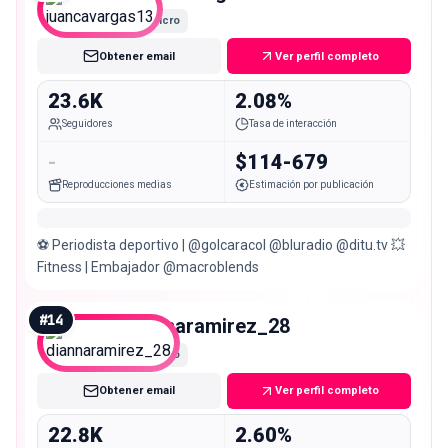
Micro
Obtener email
Ver perfil completo
23.6K
2.08%
Seguidores
Tasa de interacción
-
$114-679
Reproducciones medias
Estimación por publicación
⚽️ Periodista deportivo | @golcaracol @bluradio @ditu.tv 💥
Fitness | Embajador @macroblends
#
14
diannaramirez_28
Micro
Obtener email
Ver perfil completo
22.8K
2.60%