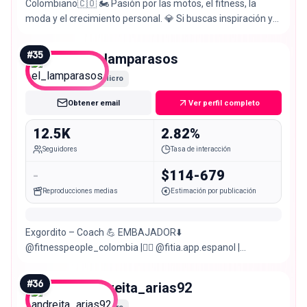
Colombiano🇨🇴 🏍️ Pasión por las motos, el fitness, la
moda y el crecimiento personal. 💎 Si buscas inspiración y
motivación, ¡Sígueme!
#
35
el_lamparasos
Micro
Obtener email
Ver perfil completo
12.5K
2.82%
Seguidores
Tasa de interacción
-
$114-679
Reproducciones medias
Estimación por publicación
Exgordito – Coach 💪 EMBAJADOR⬇️
@fitnesspeople_colombia |🏋️‍♂️ @fitia.app.espanol |
LAMPARAFITIA → 10% OFF 🍽️ Papá de Emma 👨‍👧💗
#
36
andreita_arias92