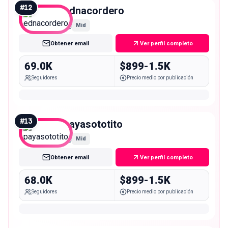
#
12
ednacordero
Mid
Obtener email
Ver perfil completo
69.0K
$899-1.5K
Seguidores
Precio medio por publicación
#
13
payasototito
Mid
Obtener email
Ver perfil completo
68.0K
$899-1.5K
Seguidores
Precio medio por publicación