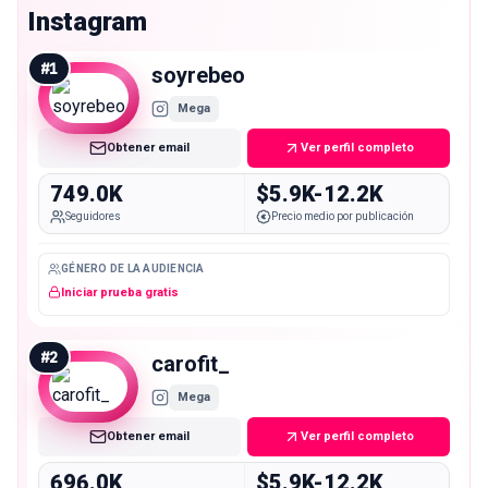
Instagram
#
1
soyrebeo
Mega
Obtener email
Ver perfil completo
749.0K
$5.9K-12.2K
Seguidores
Precio medio por publicación
GÉNERO DE LA AUDIENCIA
Iniciar prueba gratis
#
2
carofit_
Mega
Obtener email
Ver perfil completo
696.0K
$5.9K-12.2K