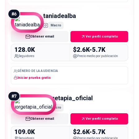
#
6
taniadealba
Macro
Obtener email
Ver perfil completo
128.0K
$2.6K-5.7K
Seguidores
Precio medio por publicación
GÉNERO DE LA AUDIENCIA
Iniciar prueba gratis
#
7
jorgetapia_oficial
Macro
Obtener email
Ver perfil completo
109.0K
$2.6K-5.7K
Seguidores
Precio medio por publicación