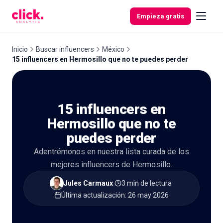
Skip to content
Empieza gratis
Inicio
Buscar influencers
México
15 influencers en Hermosillo que no te puedes perder
Funcionalidades
15 influencers en
Herramientas
gratuitas
Hermosillo que no te
puedes perder
Adentrémonos en nuestra lista curada de los
mejores influencers de Hermosillo.
Jules Carmaux
·
3 min de lectura
·
Última actualización
:
26 may 2026