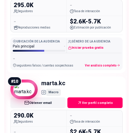
295.0K
-
Seguidores
Tasa de interacción
-
$2.6K-5.7K
Reproducciones medias
Estimación por publicación
UBICACIÓN DE LA AUDIENCIA
GÉNERO DE LA AUDIENCIA
País principal
-
Iniciar prueba gratis
-
seguidores falsos / cuentas sospechosas
Ver análisis completo
#
10
marta.kc
Macro
Obtener email
Ver perfil completo
290.0K
-
Seguidores
Tasa de interacción
-
$2.6K-5.7K