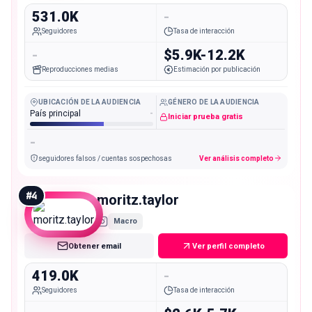
531.0K
-
Seguidores
Tasa de interacción
-
$5.9K-12.2K
Reproducciones medias
Estimación por publicación
UBICACIÓN DE LA AUDIENCIA
GÉNERO DE LA AUDIENCIA
País principal
-
Iniciar prueba gratis
-
seguidores falsos / cuentas sospechosas
Ver análisis completo
#
4
moritz.taylor
Macro
Obtener email
Ver perfil completo
419.0K
-
Seguidores
Tasa de interacción