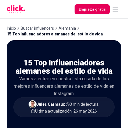
Skip to content
Empieza gratis
Inicio
Buscar influencers
Alemania
15 Top Influenciadores alemanes del estilo de vida
Funcionalidades
15 Top Influenciadores
Herramientas
gratuitas
alemanes del estilo de vida
Vamos a entrar en nuestra lista curada de los
mejores influencers alemanes de estilo de vida en
Instagram.
Jules Carmaux
·
3 min de lectura
·
Última actualización
:
26 may 2026