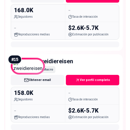
168.0K
-
Seguidores
Tasa de interacción
-
$2.6K-5.7K
Reproducciones medias
Estimación por publicación
#
15
zweidiereisen
Macro
Obtener email
Ver perfil completo
158.0K
-
Seguidores
Tasa de interacción
-
$2.6K-5.7K
Reproducciones medias
Estimación por publicación