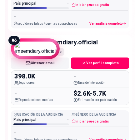
País principal
-
Iniciar prueba gratis
-
seguidores falsos / cuentas sospechosas
Ver análisis completo
#
6
imsemdiary.official
Macro
Obtener email
Ver perfil completo
398.0K
-
Seguidores
Tasa de interacción
-
$2.6K-5.7K
Reproducciones medias
Estimación por publicación
UBICACIÓN DE LA AUDIENCIA
GÉNERO DE LA AUDIENCIA
País principal
-
Iniciar prueba gratis
-
seguidores falsos / cuentas sospechosas
Ver análisis completo