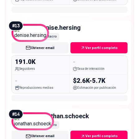
#
13
denise.hersing
Macro
Obtener email
Ver perfil completo
191.0K
-
Seguidores
Tasa de interacción
-
$2.6K-5.7K
Reproducciones medias
Estimación por publicación
#
14
jonathan.schoeck
Macro
Obtener email
Ver perfil completo