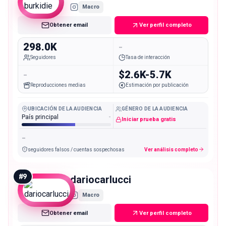
Macro
Obtener email
Ver perfil completo
298.0K
-
Seguidores
Tasa de interacción
-
$2.6K-5.7K
Reproducciones medias
Estimación por publicación
UBICACIÓN DE LA AUDIENCIA
GÉNERO DE LA AUDIENCIA
País principal
-
Iniciar prueba gratis
-
seguidores falsos / cuentas sospechosas
Ver análisis completo
#
9
dariocarlucci
Macro
Obtener email
Ver perfil completo