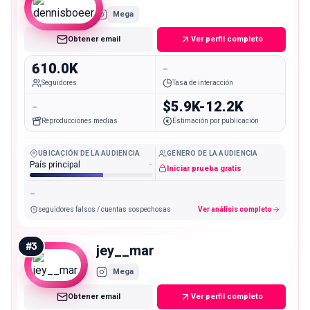
Mega
Obtener email
Ver perfil completo
610.0K
-
Seguidores
Tasa de interacción
-
$5.9K-12.2K
Reproducciones medias
Estimación por publicación
UBICACIÓN DE LA AUDIENCIA
GÉNERO DE LA AUDIENCIA
País principal
-
Iniciar prueba gratis
-
seguidores falsos / cuentas sospechosas
Ver análisis completo
#
3
jey__mar
Mega
Obtener email
Ver perfil completo