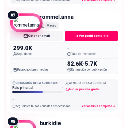
#
7
rommel.anna
Macro
Obtener email
Ver perfil completo
299.0K
-
Seguidores
Tasa de interacción
-
$2.6K-5.7K
Reproducciones medias
Estimación por publicación
UBICACIÓN DE LA AUDIENCIA
GÉNERO DE LA AUDIENCIA
País principal
-
Iniciar prueba gratis
-
seguidores falsos / cuentas sospechosas
Ver análisis completo
#
8
burkidie