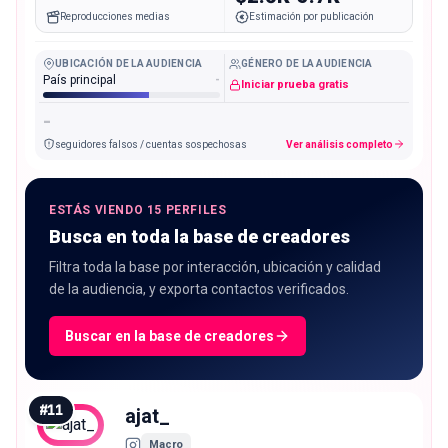
Reproducciones medias
Estimación por publicación
UBICACIÓN DE LA AUDIENCIA
GÉNERO DE LA AUDIENCIA
País principal
-
Iniciar prueba gratis
-
seguidores falsos / cuentas sospechosas
Ver análisis completo
ESTÁS VIENDO 15 PERFILES
Busca en toda la base de creadores
Filtra toda la base por interacción, ubicación y calidad
de la audiencia, y exporta contactos verificados.
Buscar en la base de creadores
#
11
ajat_
Macro