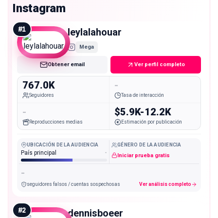
Instagram
#
1
leylalahouar
Mega
Obtener email
Ver perfil completo
767.0K
-
Seguidores
Tasa de interacción
-
$5.9K-12.2K
Reproducciones medias
Estimación por publicación
UBICACIÓN DE LA AUDIENCIA
GÉNERO DE LA AUDIENCIA
País principal
-
Iniciar prueba gratis
-
seguidores falsos / cuentas sospechosas
Ver análisis completo
#
2
dennisboeer