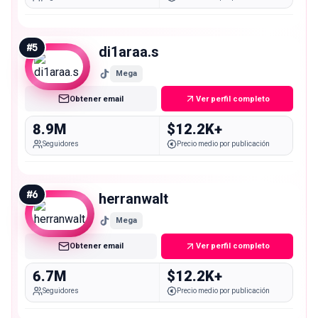
#
5
di1araa.s
Mega
Obtener email
Ver perfil completo
8.9M
$12.2K+
Seguidores
Precio medio por publicación
#
6
herranwalt
Mega
Obtener email
Ver perfil completo
6.7M
$12.2K+
Seguidores
Precio medio por publicación