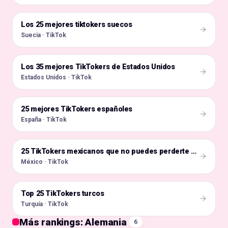
Los 25 mejores tiktokers suecos
🇸🇪
Suecia · TikTok
Los 35 mejores TikTokers de Estados Unidos
🇺🇸
Estados Unidos · TikTok
25 mejores TikTokers españoles
🇪🇸
España · TikTok
🇲🇽
25 TikTokers mexicanos que no puedes perderte este año
México · TikTok
Top 25 TikTokers turcos
🇹🇷
Turquía · TikTok
Más rankings: Alemania
6