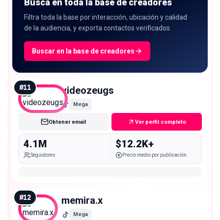
Busca en toda la base de creadores
Filtra toda la base por interacción, ubicación y calidad
de la audiencia, y exporta contactos verificados.
Buscar en la base de creadores
#
11
videozeugs
Mega
Obtener email
Ver perfil completo
4.1M
$12.2K+
Seguidores
Precio medio por publicación
#
12
memira.x
Mega