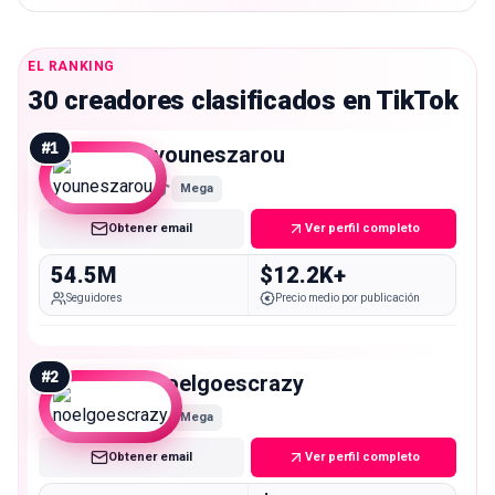
EL RANKING
30 creadores clasificados en TikTok
#
1
youneszarou
Mega
Obtener email
Ver perfil completo
54.5M
$12.2K+
Seguidores
Precio medio por publicación
#
2
noelgoescrazy
Mega
Obtener email
Ver perfil completo