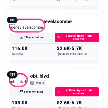
#
18
genevievelacombe
Macro
Vollständiges Profil
E-Mail erhalten
ansehen
116.0K
$2.6K-5.7K
Follower
Durchschnitt pro Beitrag
#
19
obi_blvd
Macro
Vollständiges Profil
E-Mail erhalten
ansehen
108.0K
$2.6K-5.7K