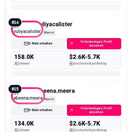
#
14
yuliyacalister
Macro
Vollständiges Profil
E-Mail erhalten
ansehen
158.0K
$2.6K-5.7K
Follower
Durchschnitt pro Beitrag
#
15
abeena.meera
Macro
Vollständiges Profil
E-Mail erhalten
ansehen
134.0K
$2.6K-5.7K
Follower
Durchschnitt pro Beitrag