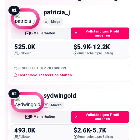
#
1
patricia_j
Mega
Vollständiges Profil
E-Mail erhalten
ansehen
525.0K
$5.9K-12.2K
Follower
Durchschnitt pro Beitrag
GESCHLECHT DER ZIELGRUPPE
Kostenlose Testversion starten
#
2
sydwingold
Macro
Vollständiges Profil
E-Mail erhalten
ansehen
493.0K
$2.6K-5.7K
Follower
Durchschnitt pro Beitrag