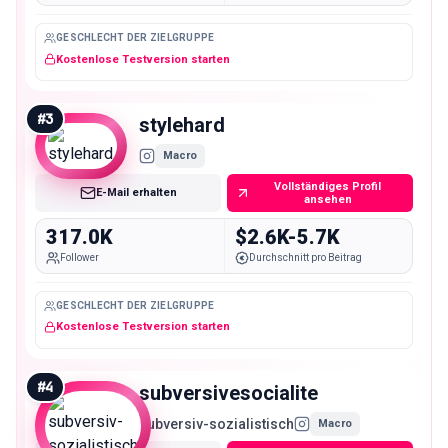
GESCHLECHT DER ZIELGRUPPE
Kostenlose Testversion starten
#
3
stylehard
Macro
Vollständiges Profil
E-Mail erhalten
ansehen
317.0K
$2.6K-5.7K
Follower
Durchschnitt pro Beitrag
GESCHLECHT DER ZIELGRUPPE
Kostenlose Testversion starten
#
4
subversivesocialite
subversiv-sozialistisch
Macro