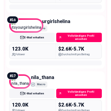
#
16
itsyourgirlshelina
Macro
Vollständiges Profil
E-Mail erhalten
ansehen
123.0K
$2.6K-5.7K
Follower
Durchschnitt pro Beitrag
#
17
nila_thana
Macro
Vollständiges Profil
E-Mail erhalten
ansehen
120.0K
$2.6K-5.7K
Follower
Durchschnitt pro Beitrag