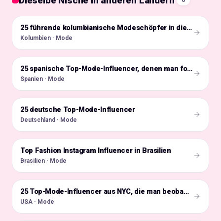
Dieselbe Nische in anderen Ländern
6
🇨🇴
25 führende kolumbianische Modeschöpfer in diesem Jahr
Kolumbien · Mode
🇪🇸
25 spanische Top-Mode-Influencer, denen man folgen sollte
Spanien · Mode
25 deutsche Top-Mode-Influencer
🇩🇪
Deutschland · Mode
Top Fashion Instagram Influencer in Brasilien
🇧🇷
Brasilien · Mode
🇺🇸
25 Top-Mode-Influencer aus NYC, die man beobachten sollte
USA · Mode