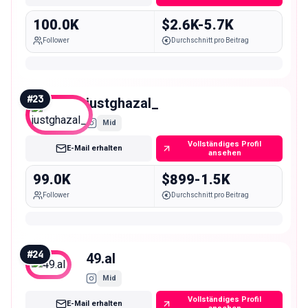
100.0K
$2.6K-5.7K
Follower
Durchschnitt pro Beitrag
#
23
justghazal_
Mid
Vollständiges Profil
E-Mail erhalten
ansehen
99.0K
$899-1.5K
Follower
Durchschnitt pro Beitrag
#
24
49.al
Mid
Vollständiges Profil
E-Mail erhalten