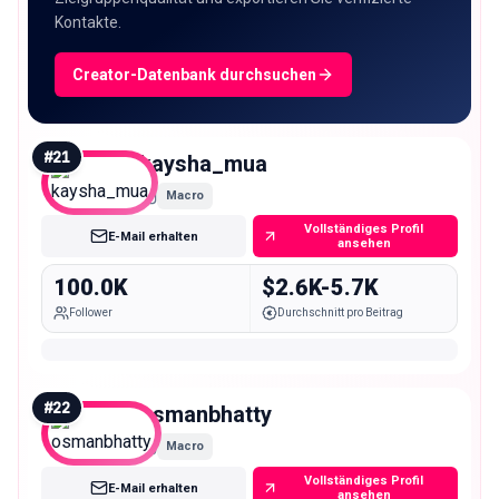
Kontakte.
Creator-Datenbank durchsuchen
#
21
kaysha_mua
Macro
Vollständiges Profil
E-Mail erhalten
ansehen
100.0K
$2.6K-5.7K
Follower
Durchschnitt pro Beitrag
#
22
osmanbhatty
Macro
Vollständiges Profil
E-Mail erhalten
ansehen