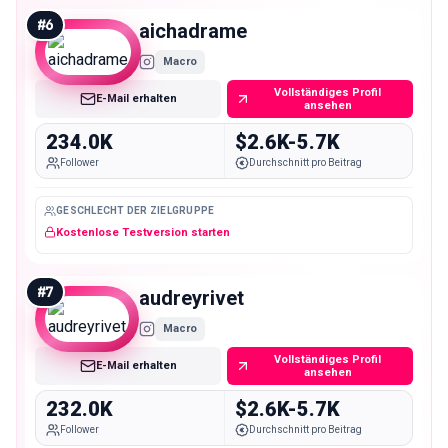
#
6
aichadrame
Macro
Vollständiges Profil
E-Mail erhalten
ansehen
234.0K
$2.6K-5.7K
Follower
Durchschnitt pro Beitrag
GESCHLECHT DER ZIELGRUPPE
Kostenlose Testversion starten
#
7
audreyrivet
Macro
Vollständiges Profil
E-Mail erhalten
ansehen
232.0K
$2.6K-5.7K
Follower
Durchschnitt pro Beitrag