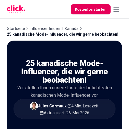
Skip to content
Kostenlos starten
Startseite
Influencer finden
Kanada
25 kanadische Mode-Influencer, die wir gerne beobachten!
Funktionen
25 kanadische Mode-
Kostenlose
Tools
Influencer, die wir gerne
beobachten!
Wir stellen Ihnen unsere Liste der beliebtesten
kanadischen Mode-Influencer vor.
Jules Carmaux
·
4 Min. Lesezeit
·
Aktualisiert
:
26. Mai 2026