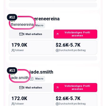
#
12
thereneereina
Macro
Vollständiges Profil
E-Mail erhalten
ansehen
179.0K
$2.6K-5.7K
Follower
Durchschnitt pro Beitrag
#
13
jade.smiith
Macro
Vollständiges Profil
E-Mail erhalten
ansehen
172.0K
$2.6K-5.7K
Follower
Durchschnitt pro Beitrag