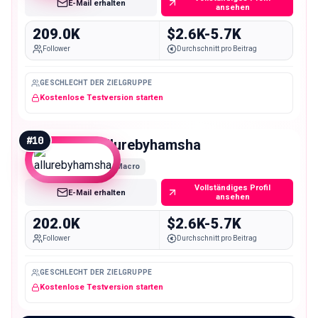
E-Mail erhalten
ansehen
209.0K
$2.6K-5.7K
Follower
Durchschnitt pro Beitrag
GESCHLECHT DER ZIELGRUPPE
Kostenlose Testversion starten
#
10
allurebyhamsha
Macro
Vollständiges Profil
E-Mail erhalten
ansehen
202.0K
$2.6K-5.7K
Follower
Durchschnitt pro Beitrag
GESCHLECHT DER ZIELGRUPPE
Kostenlose Testversion starten