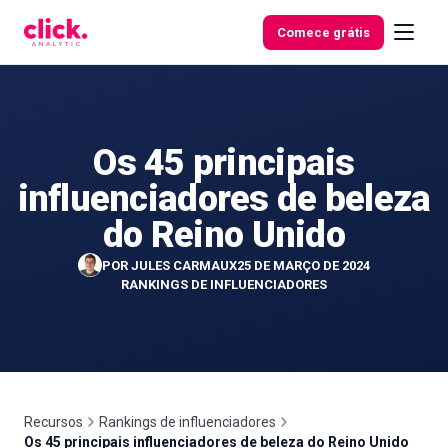
Skip to content
Comece grátis
Os 45 principais
Funcionalidades
influenciadores de beleza
Ferramentas
do Reino Unido
gratuitas
POR
JULES CARMAUX
25 DE MARÇO DE 2024
RANKINGS DE INFLUENCIADORES
Recursos
Rankings de influenciadores
Os 45 principais influenciadores de beleza do Reino Unido