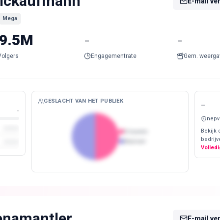
ickaufmann
E-mail ve
Mega
9.5M
-
-
Volgers
Engagementrate
Gem. weerga
GESLACHT VAN HET PUBLIEK
-
-
nepv
Bekijk 
Vrouwen
bedrijv
Mannen
Volledi
enamantler
E-mail ve