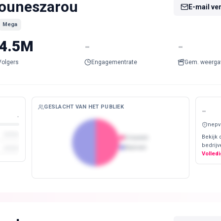
ouneszarou
E-mail ve
Mega
4.5M
-
-
Volgers
Engagementrate
Gem. weerga
GESLACHT VAN HET PUBLIEK
-
-
nepv
Bekijk 
Vrouwen
bedrijv
Mannen
Volledi