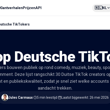
🇳🇱
Klantverhalen
Prijzen
API
NL
eutsche TikTokers
op Deutsche TikT
ers bouwen publiek op rond comedy, muziek, beauty, spor
inment. Deze lijst rangschikt 30 Duitse TikTok creators op
en publiekskwaliteit, zodat je snel ziet welke accounts 
aandacht trekken.
Jules Carmaux
·
5 min leestijd
·
Laatst bijgewerkt
:
26 mei 2026