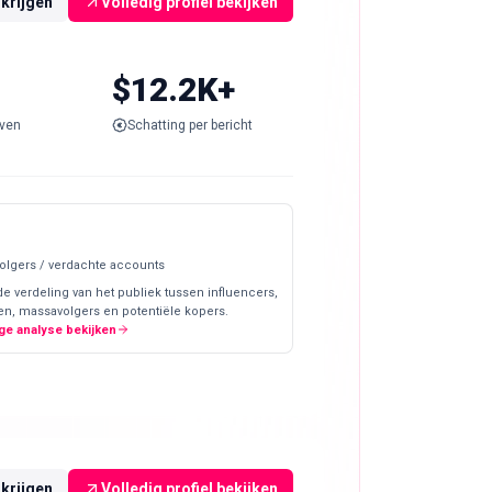
rkrijgen
Volledig profiel bekijken
$12.2K+
ven
Schatting per bericht
olgers / verdachte accounts
de verdeling van het publiek tussen influencers,
en, massavolgers en potentiële kopers.
ge analyse bekijken
rkrijgen
Volledig profiel bekijken