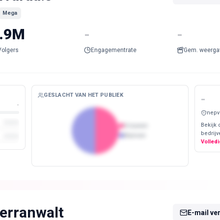
Mega
.9M
-
-
Volgers
Engagementrate
Gem. weerga
GESLACHT VAN HET PUBLIEK
-
-
nepv
Bekijk 
Vrouwen
bedrijv
Mannen
Volledi
erranwalt
E-mail ve