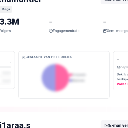
Mega
3.3M
-
-
Volgers
Engagementrate
Gem. weerga
GESLACHT VAN HET PUBLIEK
-
-
nepv
Bekijk 
Vrouwen
bedrijv
Mannen
Volledi
i1araa.s
E-mail ve