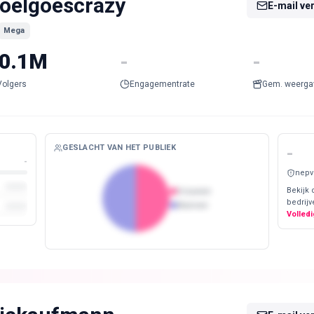
oelgoescrazy
E-mail ve
Mega
0.1M
-
-
Volgers
Engagementrate
Gem. weerga
GESLACHT VAN HET PUBLIEK
-
-
nepv
Bekijk 
Vrouwen
bedrijv
Mannen
Volledi