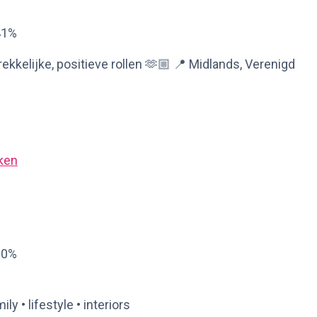
41%
kkelijke, positieve rollen 🫶🏼 📍 Midlands, Verenigd
ken
90%
ly • lifestyle • interiors