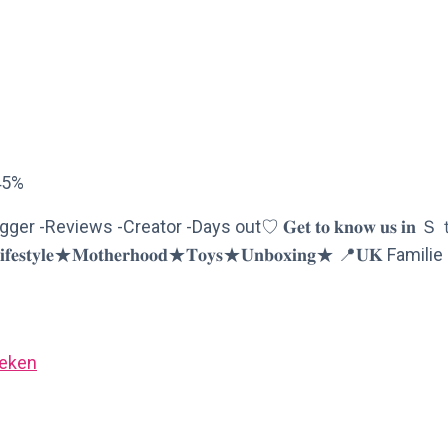
45%
iews -Creator -Days out♡ 𝐆𝐞𝐭 𝐭𝐨 𝐤𝐧𝐨𝐰 𝐮𝐬 𝐢𝐧 
𝐨𝐭𝐡𝐞𝐫𝐡𝐨𝐨𝐝★𝐓𝐨𝐲𝐬★𝐔𝐧𝐛𝐨𝐱𝐢𝐧𝐠★ 📍𝐔𝐊 Familie
eken