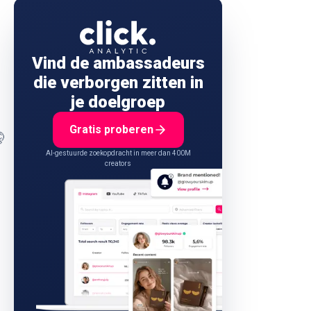
Vind de ambassadeurs
die verborgen zitten in
je doelgroep
Gratis proberen

AI-gestuurde zoekopdracht in meer dan 400M
creators