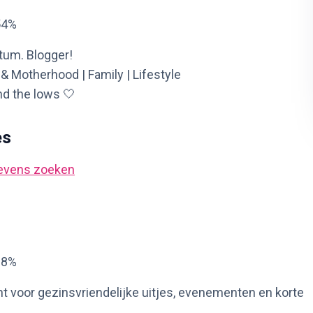
54%
tum. Blogger!
Motherhood | Family | Lifestyle
and the lows 🤍
es
evens zoeken
88%
nt voor gezinsvriendelijke uitjes, evenementen en korte