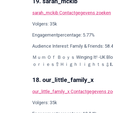
19. sarah_mckib
sarah_mckib
Contactgegevens zoeken
Volgers: 35k
Engagementpercentage: 5.77%
Audience Interest: Family & Friends: 58.
Ｍｕｍ Ｏｆ Ｂｏｙｓ Winging It! -UK Blogger -Rev
ｏｒｉｅｓ ⇧ Ｈｉｇｈｌｉｇｈｔｓ ⇩ 𝐋𝐢𝐟𝐞𝐬𝐭𝐲𝐥𝐞★𝐌
18. our_little_family_x
our_little_family_x
Contactgegevens zo
Volgers: 35k