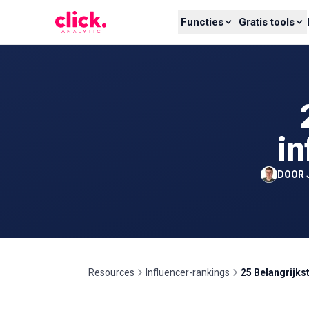
Skip to content
Functies
Gratis tools
in
DOOR
Resources
Influencer-rankings
25 Belangrijks