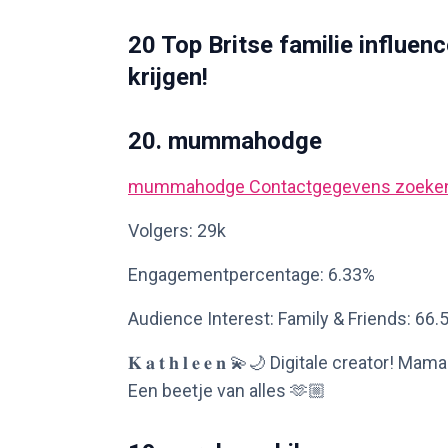
20 Top Britse familie influe
krijgen!
20. mummahodge
mummahodge
Contactgegevens zoeke
Volgers: 29k
Engagementpercentage: 6.33%
Audience Interest: Family & Friends: 66.
𝐊 𝐚 𝐭 𝐡 𝐥 𝐞 𝐞 𝐧 💫🌙 Digitale creato
Een beetje van alles 🫶🏼