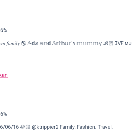
06%
𝑛 𝑓𝑎𝑚𝑖𝑙𝑦 🌎 𝔸𝕕𝕒 𝕒𝕟𝕕 𝔸𝕣𝕥𝕙𝕦𝕣'𝕤 𝕞𝕦𝕞𝕞𝕪 👶🏻 ⵊVF ᴍ
ken
56%
06/16 👰🏻 @ktrippier2 Family. Fashion. Travel.