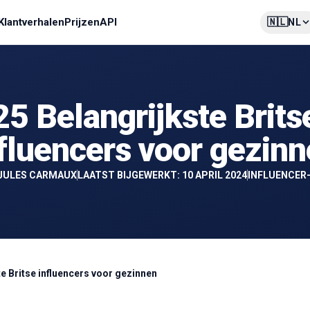
🇳🇱
Klantverhalen
Prijzen
API
NL
25 Belangrijkste Brits
fluencers voor gezin
JULES CARMAUX
LAATST BIJGEWERKT: 10 APRIL 2024
INFLUENCER
te Britse influencers voor gezinnen