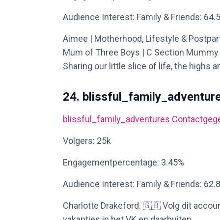
Audience Interest: Family & Friends: 64.
Aimee | Motherhood, Lifestyle & Postpar
Mum of Three Boys | C Section Mummy & 
Sharing our little slice of life, the highs 
24. blissful_family_adventur
blissful_family_adventures
Contactgeg
Volgers: 25k
Engagementpercentage: 3.45%
Audience Interest: Family & Friends: 62.
Charlotte Drakeford. 🇬🇧 Volg dit accou
vakanties in het VK en daarbuiten.