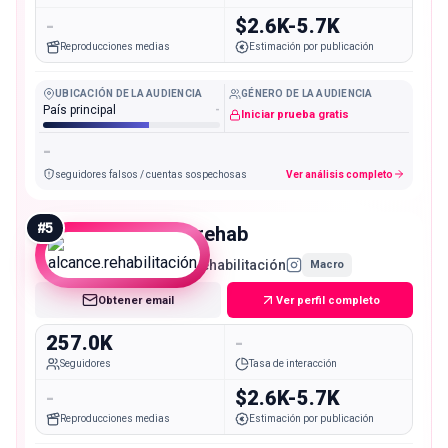
-
$2.6K-5.7K
Reproducciones medias
Estimación por publicación
UBICACIÓN DE LA AUDIENCIA
GÉNERO DE LA AUDIENCIA
País principal
-
Iniciar prueba gratis
-
seguidores falsos / cuentas sospechosas
Ver análisis completo
#
5
reach.rehab
alcance.rehabilitación
Macro
Obtener email
Ver perfil completo
257.0K
-
Seguidores
Tasa de interacción
-
$2.6K-5.7K
Reproducciones medias
Estimación por publicación