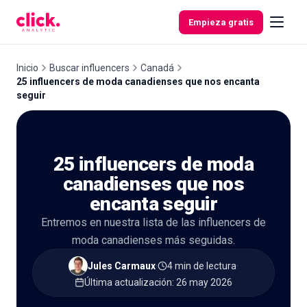
Skip to content
Empieza gratis
Inicio
Buscar influencers
Canadá
25 influencers de moda canadienses que nos encanta
seguir
Funcionalidades
Herramientas
25 influencers de moda
gratuitas
canadienses que nos
encanta seguir
Entremos en nuestra lista de las influencers de
moda canadienses más seguidas.
Jules Carmaux
·
4 min de lectura
·
Última actualización
:
26 may 2026