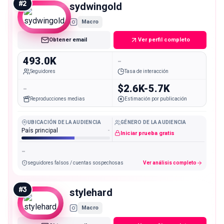
#
2
sydwingold
Macro
Obtener email
Ver perfil completo
493.0K
-
Seguidores
Tasa de interacción
-
$2.6K-5.7K
Reproducciones medias
Estimación por publicación
UBICACIÓN DE LA AUDIENCIA
GÉNERO DE LA AUDIENCIA
País principal
-
Iniciar prueba gratis
-
seguidores falsos / cuentas sospechosas
Ver análisis completo
#
3
stylehard
Macro