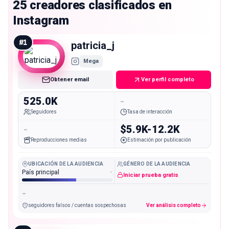
25 creadores clasificados en
Instagram
#
1
patricia_j
Mega
Obtener email
Ver perfil completo
525.0K
-
Seguidores
Tasa de interacción
-
$5.9K-12.2K
Reproducciones medias
Estimación por publicación
UBICACIÓN DE LA AUDIENCIA
GÉNERO DE LA AUDIENCIA
País principal
-
Iniciar prueba gratis
-
seguidores falsos / cuentas sospechosas
Ver análisis completo