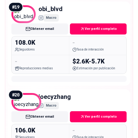
#
19
obi_blvd
Macro
Obtener email
Ver perfil completo
108.0K
-
Seguidores
Tasa de interacción
-
$2.6K-5.7K
Reproducciones medias
Estimación por publicación
#
20
joecyzhang
Macro
Obtener email
Ver perfil completo
106.0K
-
Seguidores
Tasa de interacción