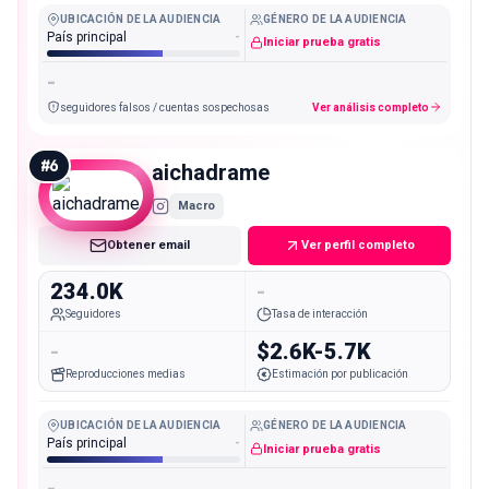
UBICACIÓN DE LA AUDIENCIA
GÉNERO DE LA AUDIENCIA
País principal
-
Iniciar prueba gratis
-
seguidores falsos / cuentas sospechosas
Ver análisis completo
#
6
aichadrame
Macro
Obtener email
Ver perfil completo
234.0K
-
Seguidores
Tasa de interacción
-
$2.6K-5.7K
Reproducciones medias
Estimación por publicación
UBICACIÓN DE LA AUDIENCIA
GÉNERO DE LA AUDIENCIA
País principal
-
Iniciar prueba gratis
-