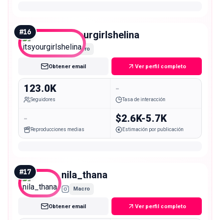
#
16
itsyourgirlshelina
Macro
Obtener email
Ver perfil completo
123.0K
-
Seguidores
Tasa de interacción
-
$2.6K-5.7K
Reproducciones medias
Estimación por publicación
#
17
nila_thana
Macro
Obtener email
Ver perfil completo