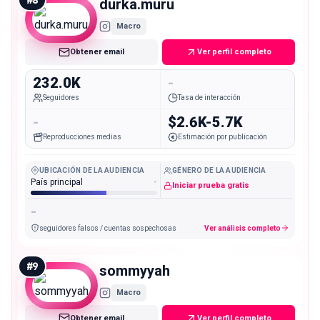
#
8
durka.muru
Macro
Obtener email
Ver perfil completo
232.0K
-
Seguidores
Tasa de interacción
-
$2.6K-5.7K
Reproducciones medias
Estimación por publicación
UBICACIÓN DE LA AUDIENCIA
GÉNERO DE LA AUDIENCIA
País principal
-
Iniciar prueba gratis
-
seguidores falsos / cuentas sospechosas
Ver análisis completo
#
9
sommyyah
Macro
Obtener email
Ver perfil completo