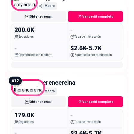
Macro
Obtener email
Ver perfil completo
200.0K
-
Seguidores
Tasa de interacción
-
$2.6K-5.7K
Reproducciones medias
Estimación por publicación
#
12
thereneereina
Macro
Obtener email
Ver perfil completo
179.0K
-
Seguidores
Tasa de interacción
-
$2.6K-5.7K