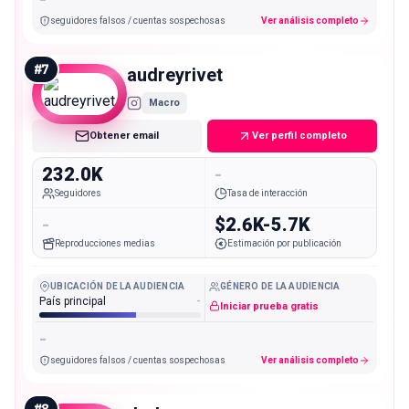
seguidores falsos / cuentas sospechosas
Ver análisis completo
#
7
audreyrivet
Macro
Obtener email
Ver perfil completo
232.0K
-
Seguidores
Tasa de interacción
-
$2.6K-5.7K
Reproducciones medias
Estimación por publicación
UBICACIÓN DE LA AUDIENCIA
GÉNERO DE LA AUDIENCIA
País principal
-
Iniciar prueba gratis
-
seguidores falsos / cuentas sospechosas
Ver análisis completo