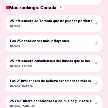
Más rankings: Canadá
6
25 influencers de Toronto que no puedes perderte
🇨🇦
Canadá
Los 25 canadienses más influyentes
🇨🇦
Canadá
🇨🇦
25 influencers canadienses del fitness que te inspirarán
Canadá · Fitness
🇨🇦
Las 25 influencers de belleza canadienses más influyentes
Canadá · Belleza
🇨🇦
25 YouTubers canadienses a los que seguir este año
Canadá · YouTube