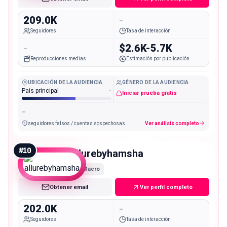
209.0K
-
Seguidores
Tasa de interacción
-
$2.6K-5.7K
Reproducciones medias
Estimación por publicación
UBICACIÓN DE LA AUDIENCIA
GÉNERO DE LA AUDIENCIA
País principal
-
Iniciar prueba gratis
-
seguidores falsos / cuentas sospechosas
Ver análisis completo
#
10
allurebyhamsha
Macro
Obtener email
Ver perfil completo
202.0K
-
Seguidores
Tasa de interacción