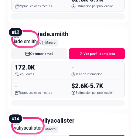
Reproducciones medias
Estimación por publicación
#
13
jade.smiith
Macro
Obtener email
Ver perfil completo
172.0K
-
Seguidores
Tasa de interacción
-
$2.6K-5.7K
Reproducciones medias
Estimación por publicación
#
14
yuliyacalister
Macro