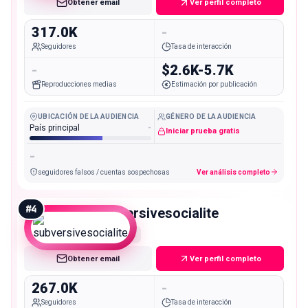
Obtener email
Ver perfil completo
317.0K
-
Seguidores
Tasa de interacción
-
$2.6K-5.7K
Reproducciones medias
Estimación por publicación
UBICACIÓN DE LA AUDIENCIA
GÉNERO DE LA AUDIENCIA
País principal
-
Iniciar prueba gratis
-
seguidores falsos / cuentas sospechosas
Ver análisis completo
#
4
subversivesocialite
Macro
Obtener email
Ver perfil completo
267.0K
-
Seguidores
Tasa de interacción