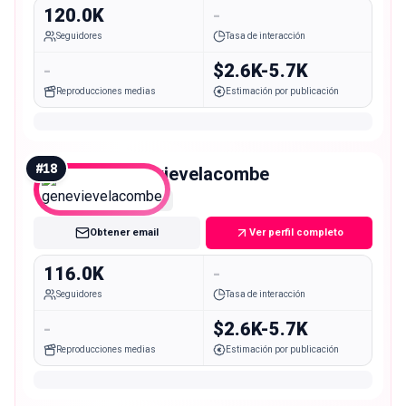
120.0K
-
Seguidores
Tasa de interacción
-
$2.6K-5.7K
Reproducciones medias
Estimación por publicación
#
18
genevievelacombe
Macro
Obtener email
Ver perfil completo
116.0K
-
Seguidores
Tasa de interacción
-
$2.6K-5.7K
Reproducciones medias
Estimación por publicación