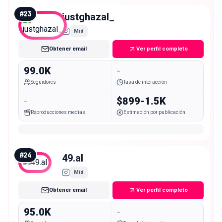
#
23
justghazal_
Mid
Obtener email
Ver perfil completo
99.0K
-
Seguidores
Tasa de interacción
-
$899-1.5K
Reproducciones medias
Estimación por publicación
#
24
49.al
Mid
Obtener email
Ver perfil completo
95.0K
-