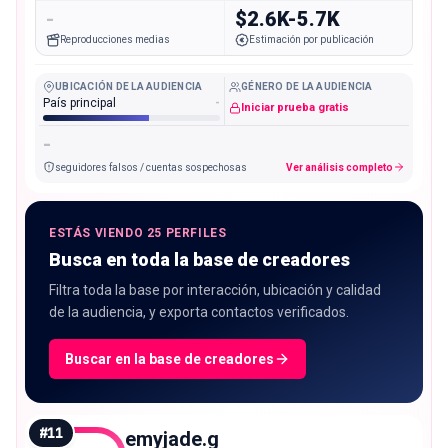
-
$2.6K-5.7K
Reproducciones medias
Estimación por publicación
UBICACIÓN DE LA AUDIENCIA
GÉNERO DE LA AUDIENCIA
País principal
-
Iniciar prueba gratis
-
seguidores falsos / cuentas sospechosas
Ver análisis completo
ESTÁS VIENDO 25 PERFILES
Busca en toda la base de creadores
Filtra toda la base por interacción, ubicación y calidad
de la audiencia, y exporta contactos verificados.
Buscar en la base de creadores
#
11
emyjade.g