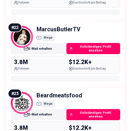
Follower
Durchschnitt pro Beitrag
#
22
MarcusButlerTV
Mega
Vollständiges Profil
E-Mail erhalten
ansehen
3.8M
$12.2K+
Follower
Durchschnitt pro Beitrag
#
23
Beardmeatsfood
Mega
Vollständiges Profil
E-Mail erhalten
ansehen
3.8M
$12.2K+