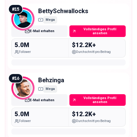
#
15
BettySchwallocks
Mega
Vollständiges Profil
E-Mail erhalten
ansehen
5.0M
$12.2K+
Follower
Durchschnitt pro Beitrag
#
16
Behzinga
Mega
Vollständiges Profil
E-Mail erhalten
ansehen
5.0M
$12.2K+
Follower
Durchschnitt pro Beitrag