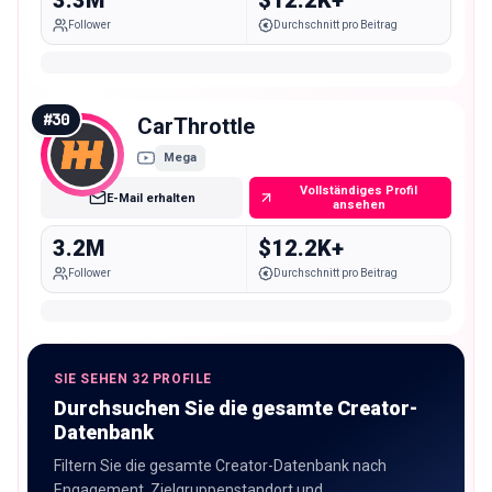
3.3M
$12.2K+
Follower
Durchschnitt pro Beitrag
#
30
CarThrottle
Mega
Vollständiges Profil
E-Mail erhalten
ansehen
3.2M
$12.2K+
Follower
Durchschnitt pro Beitrag
SIE SEHEN 32 PROFILE
Durchsuchen Sie die gesamte Creator-
Datenbank
Filtern Sie die gesamte Creator-Datenbank nach
Engagement, Zielgruppenstandort und