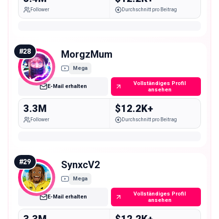
Follower
Durchschnitt pro Beitrag
#
28
MorgzMum
Mega
Vollständiges Profil
E-Mail erhalten
ansehen
3.3M
$12.2K+
Follower
Durchschnitt pro Beitrag
#
29
SynxcV2
Mega
Vollständiges Profil
E-Mail erhalten
ansehen