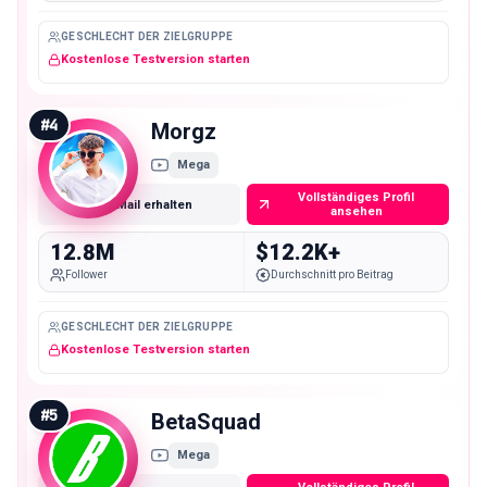
GESCHLECHT DER ZIELGRUPPE
Kostenlose Testversion starten
#
4
Morgz
Mega
Vollständiges Profil
E-Mail erhalten
ansehen
12.8M
$12.2K+
Follower
Durchschnitt pro Beitrag
GESCHLECHT DER ZIELGRUPPE
Kostenlose Testversion starten
#
5
BetaSquad
Mega