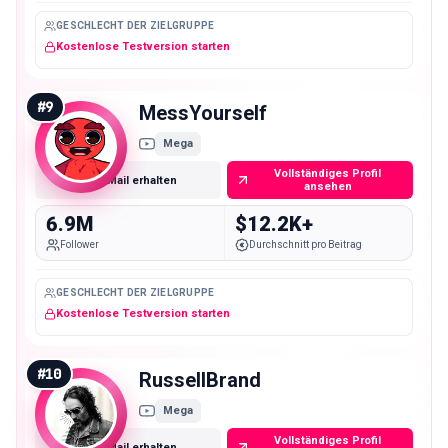
GESCHLECHT DER ZIELGRUPPE
Kostenlose Testversion starten
#
9
MessYourself
Mega
Vollständiges Profil
E-Mail erhalten
ansehen
6.9M
$12.2K+
Follower
Durchschnitt pro Beitrag
GESCHLECHT DER ZIELGRUPPE
Kostenlose Testversion starten
#
10
RussellBrand
Mega
Vollständiges Profil
E-Mail erhalten