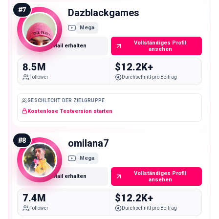
#
7
Dazblackgames
Mega
Vollständiges Profil
E-Mail erhalten
ansehen
8.5M
$12.2K+
Follower
Durchschnitt pro Beitrag
GESCHLECHT DER ZIELGRUPPE
Kostenlose Testversion starten
#
8
omilana7
Mega
Vollständiges Profil
E-Mail erhalten
ansehen
7.4M
$12.2K+
Follower
Durchschnitt pro Beitrag