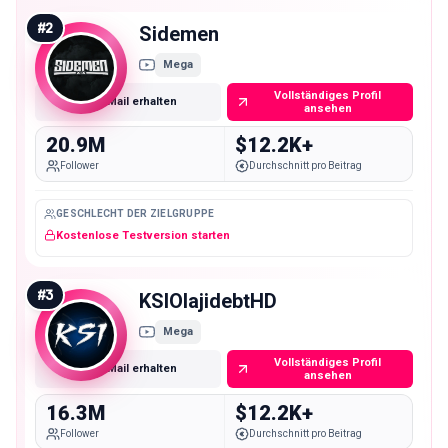
#
2
Sidemen
Mega
Vollständiges Profil
E-Mail erhalten
ansehen
20.9M
$12.2K+
Follower
Durchschnitt pro Beitrag
GESCHLECHT DER ZIELGRUPPE
Kostenlose Testversion starten
#
3
KSIOlajidebtHD
Mega
Vollständiges Profil
E-Mail erhalten
ansehen
16.3M
$12.2K+
Follower
Durchschnitt pro Beitrag