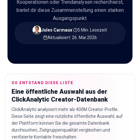
Kooperationen oder Trendanalysen recherchierst,
bietet dir diese Zusammenstellung einen starken
🇩🇪
DE
Ausgangspunkt.
Jules Carmaux
·
5 Min. Lesezeit
·
Aktualisiert
:
26. Mai 2026
SO ENTSTAND DIESE LISTE
Eine öffentliche Auswahl aus der
ClickAnalytic Creator-Datenbank
ClickAnalytic analysiert mehr als 400M Creator-Profile.
Diese Seite zeigt eine nützliche öffentliche Auswahl; auf
der Plattform können Sie die gesamte Datenbank
durchsuchen, Zielgruppenqualität vergleichen und
verifizierte Kontakte freischalten.