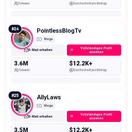
Follower
Durchschnitt pro Beitrag
#
24
PointlessBlogTv
Mega
Vollständiges Profil
E-Mail erhalten
ansehen
3.6M
$12.2K+
Follower
Durchschnitt pro Beitrag
#
25
AllyLaws
Mega
Vollständiges Profil
E-Mail erhalten
ansehen
3.5M
$12.2K+