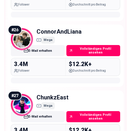
Follower
Durchschnitt pro Beitrag
#
26
ConnorAndLiana
Mega
Vollständiges Profil
E-Mail erhalten
ansehen
3.4M
$12.2K+
Follower
Durchschnitt pro Beitrag
#
27
ChunkzEast
Mega
Vollständiges Profil
E-Mail erhalten
ansehen
3.4M
$12.2K+