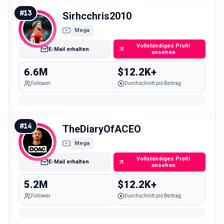
#
13
Sirhcchris2010
Mega
Vollständiges Profil
E-Mail erhalten
ansehen
6.6M
$12.2K+
Follower
Durchschnitt pro Beitrag
#
14
TheDiaryOfACEO
Mega
Vollständiges Profil
E-Mail erhalten
ansehen
5.2M
$12.2K+
Follower
Durchschnitt pro Beitrag