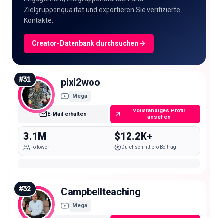
Zielgruppenqualität und exportieren Sie verifizierte
Kontakte.
Creator-Datenbank durchsuchen
#
31
pixi2woo
Mega
Vollständiges Profil
E-Mail erhalten
ansehen
3.1M
$12.2K+
Follower
Durchschnitt pro Beitrag
#
32
Campbellteaching
Mega