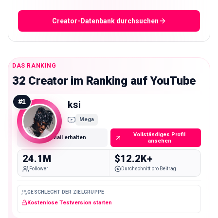
Creator-Datenbank durchsuchen
DAS RANKING
32 Creator im Ranking auf YouTube
#
1
ksi
Mega
Vollständiges Profil
E-Mail erhalten
ansehen
24.1M
$12.2K+
Follower
Durchschnitt pro Beitrag
GESCHLECHT DER ZIELGRUPPE
Kostenlose Testversion starten