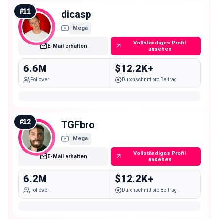
#
11
dicasp
Mega
Vollständiges Profil
E-Mail erhalten
ansehen
6.6M
$12.2K+
Follower
Durchschnitt pro Beitrag
#
12
TGFbro
Mega
Vollständiges Profil
E-Mail erhalten
ansehen
6.2M
$12.2K+
Follower
Durchschnitt pro Beitrag