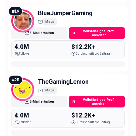
#
19
BlueJumperGaming
Mega
Vollständiges Profil
E-Mail erhalten
ansehen
4.0M
$12.2K+
Follower
Durchschnitt pro Beitrag
#
20
TheGamingLemon
Mega
Vollständiges Profil
E-Mail erhalten
ansehen
4.0M
$12.2K+
Follower
Durchschnitt pro Beitrag