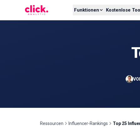
Skip to content
Funktionen
Kostenlose Too
T
VO
Ressourcen
Influencer-Rankings
Top 25 Influ