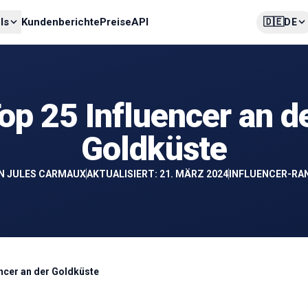
🇩🇪
ls
Kundenberichte
Preise
API
DE
op 25 Influencer an d
Goldküste
N
JULES CARMAUX
AKTUALISIERT: 21. MÄRZ 2024
INFLUENCER-RA
encer an der Goldküste