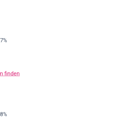
07%
n finden
68%