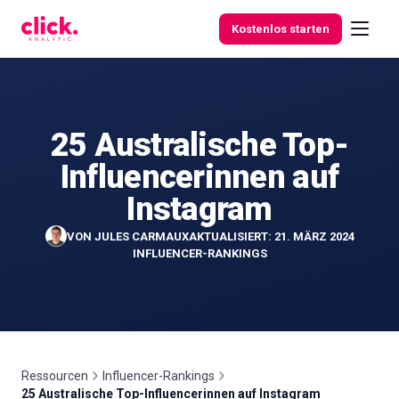
Skip to content
Kostenlos starten
25 Australische Top-
Funktionen
Influencerinnen auf
Kostenlose
Instagram
Tools
VON
JULES CARMAUX
AKTUALISIERT: 21. MÄRZ 2024
INFLUENCER-RANKINGS
Ressourcen
Influencer-Rankings
25 Australische Top-Influencerinnen auf Instagram