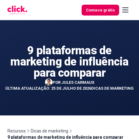
Skip to content
Comece grátis
9 plataformas de
Funcionalidades
marketing de influência
Ferramentas
para comparar
gratuitas
POR
JULES CARMAUX
ÚLTIMA ATUALIZAÇÃO: 25 DE JULHO DE 2026
DICAS DE MARKETING
Recursos
Dicas de marketing
9 plataformas de marketing de influência para comparar