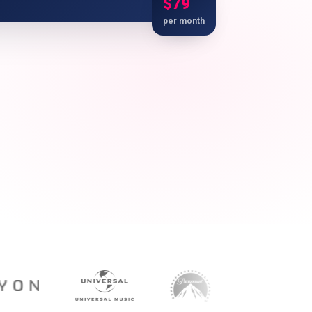
$79
per month