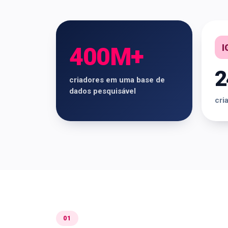
I
400M+
2
criadores em uma base de
dados pesquisável
cri
01