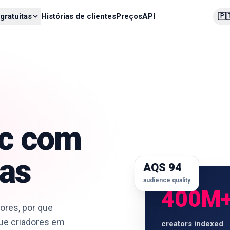
🇵
gratuitas
Histórias de clientes
Preços
API
ic com
vas
AQS 94
audience quality
400M
ores, por que
gue criadores em
creators indexed