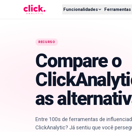
Skip to content
Funcionalidades
Ferramentas 
RECURSO
Compare o
ClickAnalyt
as alternati
Entre 100s de ferramentas de influenciad
ClickAnalytic? Já sentiu que você perse