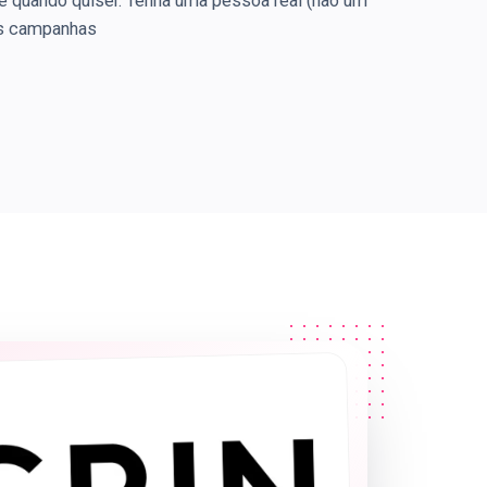
e quando quiser. Tenha uma pessoa real (não um
uas campanhas