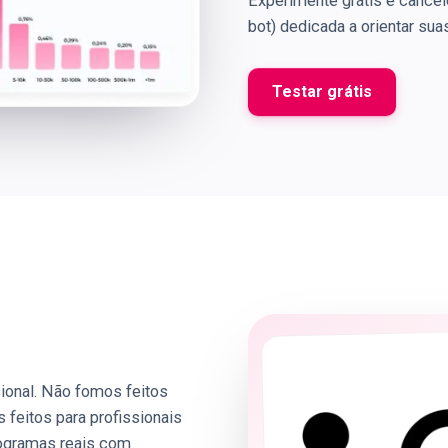
Experimente grátis e cancel
bot) dedicada a orientar s
Testar grátis
cional. Não fomos feitos
eitos para profissionais
rogramas reais com