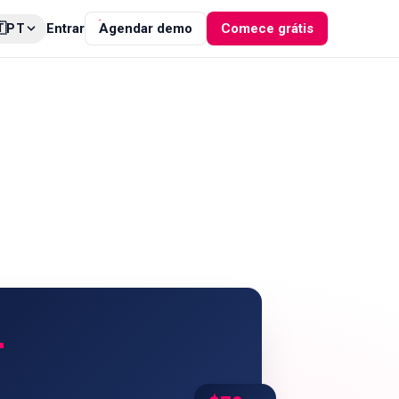

Entrar
Agendar demo
Comece grátis
PT
+