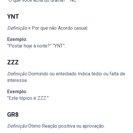
“O que você acha do drama?” “NC”.
YNT
Definição
🟰 Por que não Acordo casual.
Exemplo:
“Postar hoje à noite?” “YNT”.
ZZZ
Definição
Dormindo ou entediado Indica tédio ou falta de
interesse.
Exemplo:
“Este tópico é ZZZ.”
GR8
Definição
Ótimo Reação positiva ou aprovação.