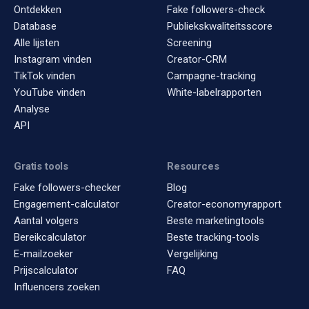
Ontdekken
Fake followers-check
Database
Publiekskwaliteitsscore
Alle lijsten
Screening
Instagram vinden
Creator-CRM
TikTok vinden
Campagne-tracking
YouTube vinden
White-labelrapporten
Analyse
API
Gratis tools
Resources
Fake followers-checker
Blog
Engagement-calculator
Creator-economyrapport
Aantal volgers
Beste marketingtools
Bereikcalculator
Beste tracking-tools
E-mailzoeker
Vergelijking
Prijscalculator
FAQ
Influencers zoeken