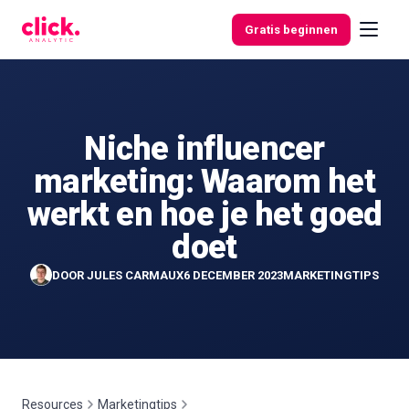
Skip to content
Gratis beginnen
Niche influencer
Functies
marketing: Waarom het
Gratis
werkt en hoe je het goed
tools
doet
DOOR
JULES CARMAUX
6 DECEMBER 2023
MARKETINGTIPS
Resources
Marketingtips